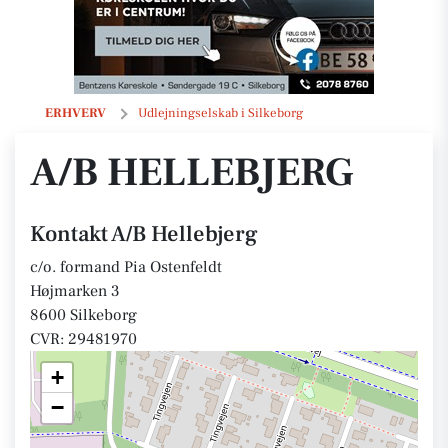
A/B Hellebjerg
ERHVERV
Udlejningselskab i Silkeborg
A/B HELLEBJERG
Kontakt A/B Hellebjerg
c/o. formand Pia Ostenfeldt
Højmarken 3
8600 Silkeborg
CVR: 29481970
+
−