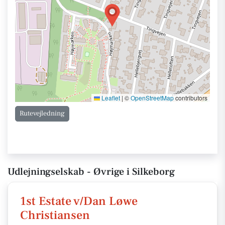
Leaflet
|
©
OpenStreetMap
contributors
Rutevejledning
Udlejningselskab - Øvrige i Silkeborg
1st Estate v/Dan Løwe
Christiansen