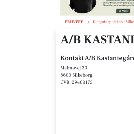
A/B Kastaniegården
ERHVERV
Udlejningselskab i Silk
A/B KASTAN
Kontakt A/B Kastaniegå
Malmøvej 33
8600 Silkeborg
CVR: 29460175