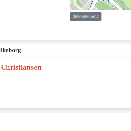
Rutevejledning
ilkeborg
 Christiansen