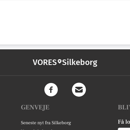
VORES
Silkeborg
GENVEJE
BLI
Få l
Seneste nyt fra Silkeborg