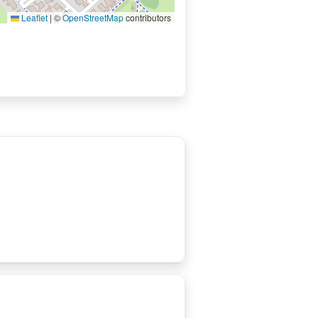
Leaflet
|
©
OpenStreetMap
contributors