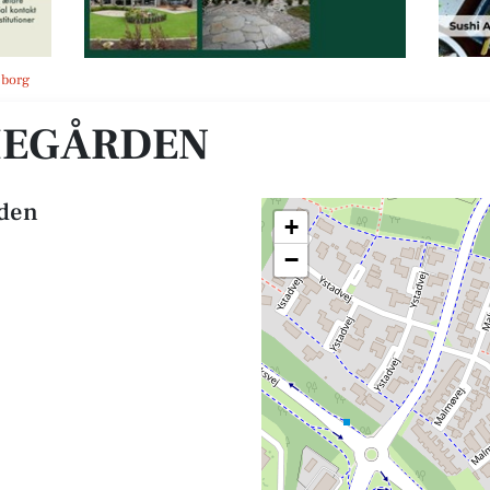
eborg
IEGÅRDEN
rden
+
−