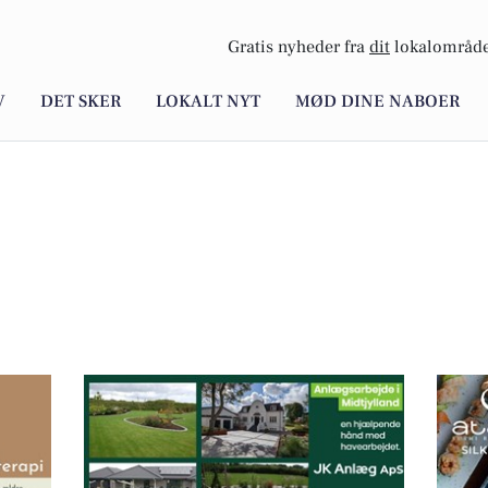
Gratis nyheder fra
dit
lokalområde
V
DET SKER
LOKALT NYT
MØD DINE NABOER