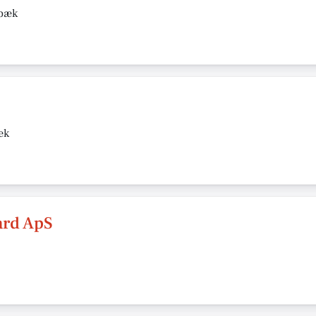
jbæk
æk
ard ApS