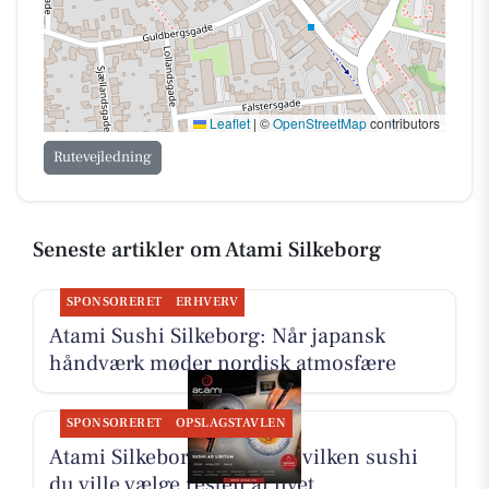
Leaflet
|
©
OpenStreetMap
contributors
Rutevejledning
Seneste artikler om Atami Silkeborg
SPONSORERET
ERHVERV
Atami Sushi Silkeborg: Når japansk
håndværk møder nordisk atmosfære
SPONSORERET
OPSLAGSTAVLEN
Atami Silkeborg spørger, hvilken sushi
du ville vælge resten af livet