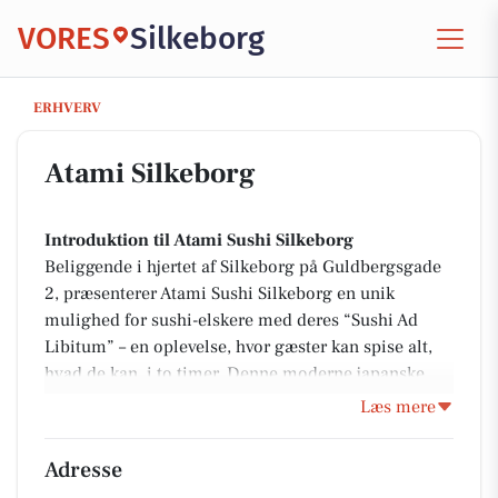
VORES
Silkeborg
Atami Silkeborg
ERHVERV
Atami Silkeborg
Introduktion til Atami Sushi Silkeborg
Beliggende i hjertet af Silkeborg på Guldbergsgade
2, præsenterer Atami Sushi Silkeborg en unik
mulighed for sushi-elskere med deres “Sushi Ad
Libitum” – en oplevelse, hvor gæster kan spise alt,
hvad de kan, i to timer. Denne moderne japanske
restaurant tilbyder foruden sushi også forskellige
Læs mere
japanske specialiteter og forretter, som kan nydes
både som frokost eller aftenmenu. Oplevelsen i
Adresse
restauranten er skræddersyet med fokus på god