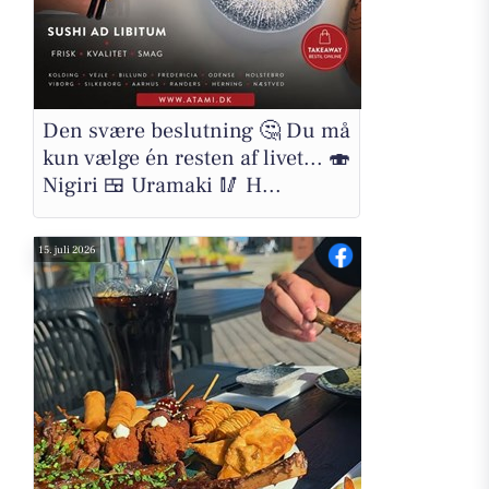
Den svære beslutning 🤔 Du må
kun vælge én resten af livet... 🍣
Nigiri 🍱 Uramaki 🥢 H...
15. juli 2026