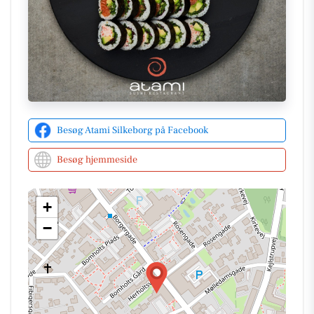
Silkeborg i en nylig opdatering på deres
Facebookside
. Ombord på deres seneste initiativ gør
Atami det muligt for kunder at bestille deres favorit
sushi online eller besøge restauranten direkte, hvor
man kan vælge mellem et væld af nigiri, uramaki,
hosomaki og futomaki varianter. For flere
spændende nyheder og opdateringer kan man altid
følge med på deres
hjemmeside
.
Besøg Atami Silkeborg på Facebook
Besøg hjemmeside
+
−