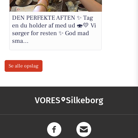
DEN PERFEKTE AFTEN ✨ Tag
en du holder af med ud 🍣💛 Vi
sørger for resten ✨ God mad
sma...
Se alle opslag
VORES
Silkeborg