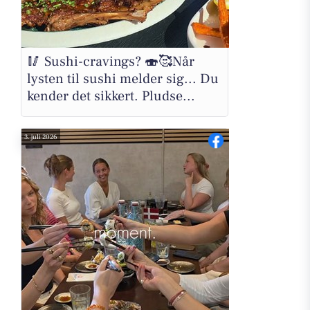
🥢 Sushi-cravings? 🍣🥰Når
lysten til sushi melder sig... Du
kender det sikkert. Pludse...
3. juli 2026