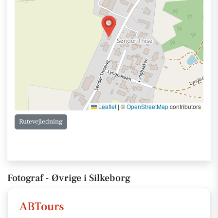
Leaflet
|
©
OpenStreetMap
contributors
Rutevejledning
Fotograf - Øvrige i Silkeborg
ABTours