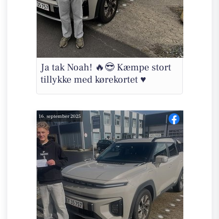
Ja tak Noah! 🔥😎 Kæmpe stort
tillykke med kørekortet ♥️
16. september 2025