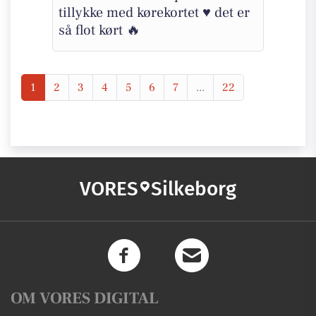
tillykke med kørekortet ♥️ det er
så flot kørt 🔥
1
2
3
4
5
6
7
...
22
VORES
Silkeborg
OM VORES DIGITAL