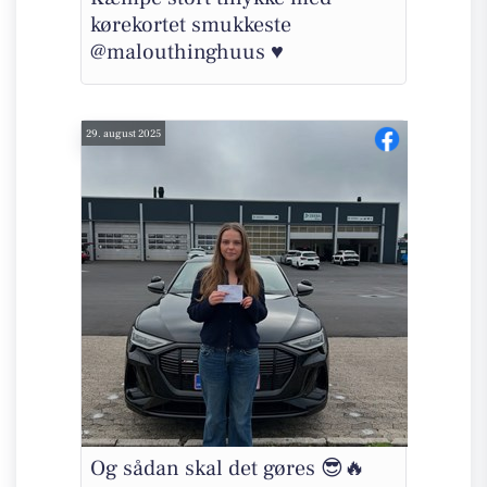
kørekortet smukkeste
@malouthinghuus ♥️
29. august 2025
Og sådan skal det gøres 😎🔥