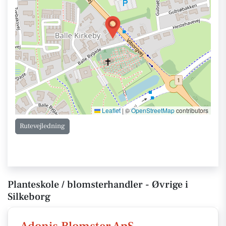
Leaflet
|
©
OpenStreetMap
contributors
Rutevejledning
Planteskole / blomsterhandler - Øvrige i
Silkeborg