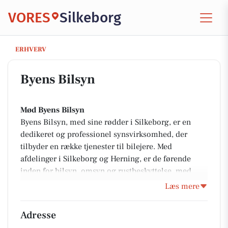
VORES
Silkeborg
Byens Bilsyn
ERHVERV
Byens Bilsyn
Mød Byens Bilsyn
Byens Bilsyn, med sine rødder i Silkeborg, er en
dedikeret og professionel synsvirksomhed, der
tilbyder en række tjenester til bilejere. Med
afdelinger i Silkeborg og Herning, er de førende
inden for bilsyn, omsyn og rustbeskyttelse, med
mulighed for både Drive In service eller nem online
Læs mere
booking. De stræber efter at levere personlig service
med samme synsmand hver gang, og garanterer
Adresse
dermed høj kvalitet. Byens Bilsyn er klar til at