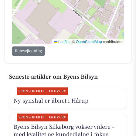
Leaflet
|
©
OpenStreetMap
contributors
Rutevejledning
Seneste artikler om Byens Bilsyn
SPONSORERET
ERHVERV
Ny synshal er åbnet i Hårup
SPONSORERET
ERHVERV
Byens Bilsyn Silkeborg vokser videre –
med kvalitet og kundedialog i fokus