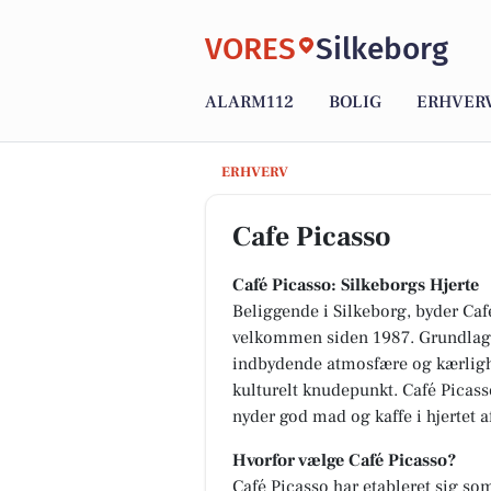
VORES
Silkeborg
ALARM112
BOLIG
ERHVER
Cafe Picasso
ERHVERV
Cafe Picasso
Café Picasso: Silkeborgs Hjerte
Beliggende i Silkeborg, byder Café
velkommen siden 1987. Grundlagt 
indbydende atmosfære og kærlighed
kulturelt knudepunkt. Café Picasso
nyder god mad og kaffe i hjertet 
Hvorfor vælge Café Picasso?
Café Picasso har etableret sig som