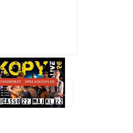
ONSORERET
OPSLAGSTAVLEN
e Picasso byder på
emusik fredag d. 22/5