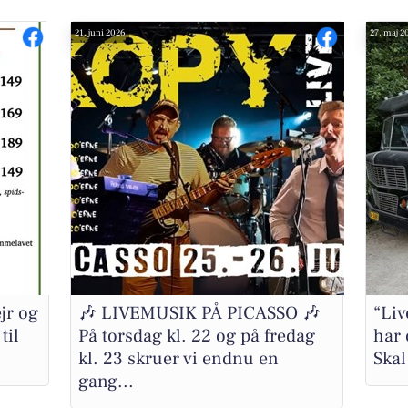
21. juni 2026
27. maj 2
jr og
🎶 LIVEMUSIK PÅ PICASSO 🎶
“Liv
til
På torsdag kl. 22 og på fredag
har 
kl. 23 skruer vi endnu en
Skal
gang...