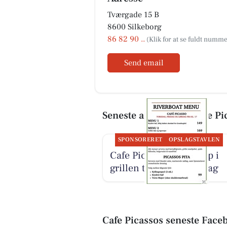
Tværgade 15 B
8600 Silkeborg
86 82 90 ..
Send email
Seneste artikler om Cafe Pi
SPONSORERET
OPSLAGSTAVLEN
Cafe Picasso tænder op i
grillen torsdag til lørdag
Cafe Picassos seneste Face