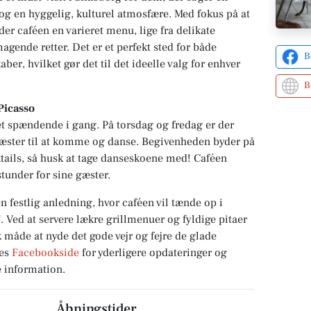
og en hyggelig, kulturel atmosfære. Med fokus på at
der caféen en varieret menu, lige fra delikate
magende retter. Det er et perfekt sted for både
B
ber, hvilket gør det til det ideelle valg for enhver
B
Picasso
et spændende i gang. På torsdag og fredag er der
 gæster til at komme og danse. Begivenheden byder på
tails, så husk at tage danseskoene med! Caféen
tunder for sine gæster.
festlig anledning, hvor caféen vil tænde op i
17. Ved at servere lækre grillmenuer og fyldige pitaer
k måde at nyde det gode vejr og fejre de glade
res
Facebookside
for yderligere opdateringer og
 information.
Åbningstider