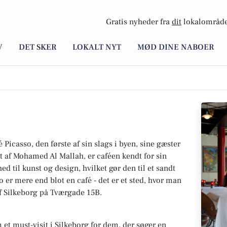
Gratis nyheder fra
dit
lokalområde
V
DET SKER
LOKALT NYT
MØD DINE NABOER
 Picasso, den første af sin slags i byen, sine gæster
af Mohamed Al Mallah, er caféen kendt for sin
 til kunst og design, hvilket gør den til et sandt
 er mere end blot en café - det er et sted, hvor man
af Silkeborg på Tværgade 15B.
 et must-visit i Silkeborg for dem, der søger en