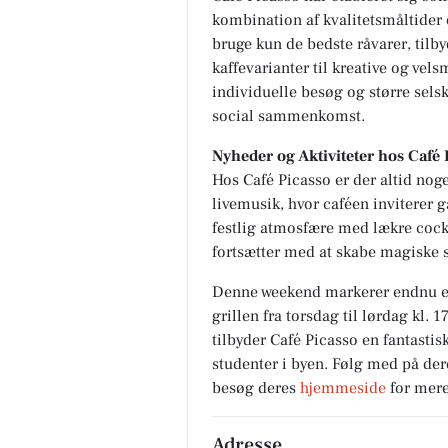
kombination af kvalitetsmåltider 
bruge kun de bedste råvarer, tilby
kaffevarianter til kreative og vels
individuelle besøg og større selska
social sammenkomst.
Nyheder og Aktiviteter hos Café 
Hos Café Picasso er der altid nog
livemusik, hvor caféen inviterer
festlig atmosfære med lækre cock
fortsætter med at skabe magiske s
Denne weekend markerer endnu en 
grillen fra torsdag til lørdag kl. 
tilbyder Café Picasso en fantastis
studenter i byen. Følg med på de
besøg deres
hjemmeside
for mere
Adresse