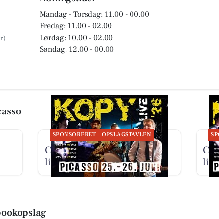
Mandag - Torsdag: 11.00 - 00.00
Fredag: 11.00 - 02.00
Lørdag: 10.00 - 02.00
Søndag: 12.00 - 00.00
casso
SPONSORERET
OPSLAGSTAVLEN
SP
Cafe Picasso inviterer til
Caf
livemusik torsdag og fredag
liv
bookopslag