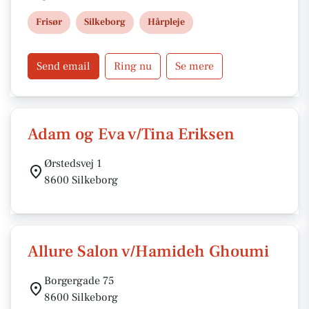
prioriterer miljøvenlige løsninger og en behagelig
Frisør
Silkeborg
Hårpleje
kundeoplevelse. Du kan finde salonen på Vestergade
25C og booke tid online.
Send email
Ring nu
Se mere
Adam og Eva v/Tina Eriksen
Ørstedsvej 1
8600 Silkeborg
Allure Salon v/Hamideh Ghoumi
Borgergade 75
8600 Silkeborg