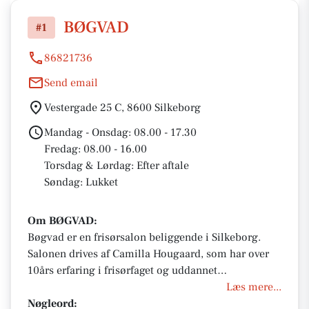
BØGVAD
#1
86821736
Send email
Vestergade 25 C, 8600 Silkeborg
Mandag - Onsdag: 08.00 - 17.30
Fredag: 08.00 - 16.00
Torsdag & Lørdag: Efter aftale
Søndag: Lukket
Om BØGVAD:
Bøgvad er en frisørsalon beliggende i Silkeborg.
Salonen drives af Camilla Hougaard, som har over
10års erfaring i frisørfaget og uddannet
farvespecialist. Fokus er på kvalitet, professionel
Læs mere...
rådgivning og bæredygtige produkter. Salonen
Nøgleord: