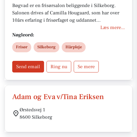
Bøgvad er en frisørsalon beliggende i Silkeborg.
Salonen drives af Camilla Hougaard, som har over
10års erfaring i frisørfaget og uddannet
farvespecialist. Fokus er på kvalitet, professionel
Læs mere...
rådgivning og bæredygtige produkter. Salonen
Nøgleord:
prioriterer miljøvenlige løsninger og en behagelig
Frisør
Silkeborg
Hårpleje
kundeoplevelse. Du kan finde salonen på Vestergade
25C og booke tid online.
Send email
Ring nu
Se mere
Adam og Eva v/Tina Eriksen
Ørstedsvej 1
8600 Silkeborg