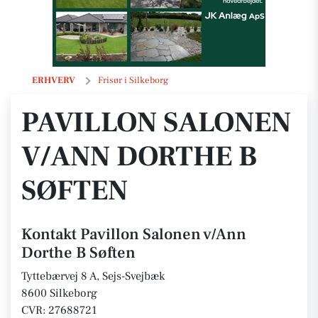
Pavillon Salonen v/Ann Dorthe B Søften
ERHVERV
Frisør i Silkeborg
PAVILLON SALONEN
V/ANN DORTHE B
SØFTEN
Kontakt Pavillon Salonen v/Ann
Dorthe B Søften
Tyttebærvej 8 A, Sejs-Svejbæk
8600 Silkeborg
CVR: 27688721