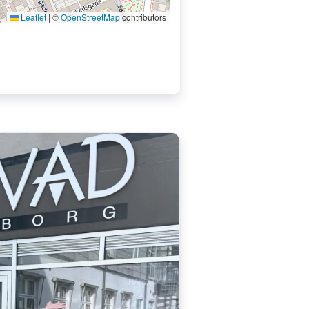
Leaflet
|
©
OpenStreetMap
contributors