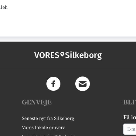
lleh
VORES
Silkeborg
GENVEJE
BLI
Få l
Seneste nyt fra Silkeborg
Email
Vores lokale erhverv