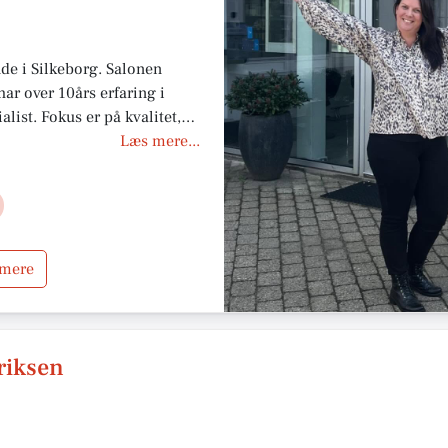
de i Silkeborg. Salonen
ar over 10års erfaring i
list. Fokus er på kvalitet,
ygtige produkter. Salonen
Læs mere...
r og en behagelig
 mere
riksen