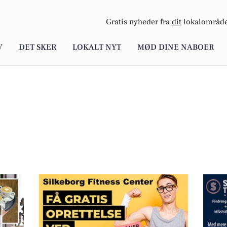
Gratis nyheder fra
dit
lokalområde
V
DET SKER
LOKALT NYT
MØD DINE NABOER