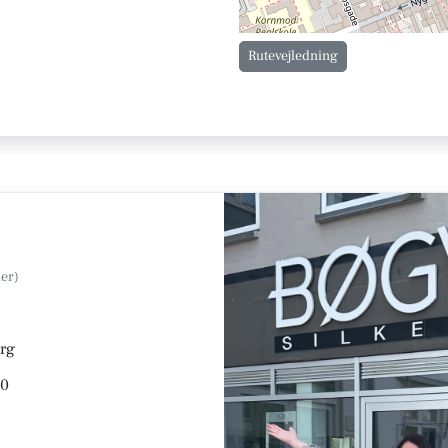
Rutevejledning
org
30