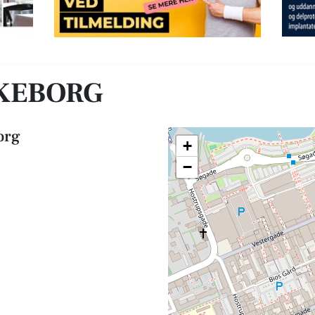
LKEBORG
org
+
−