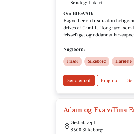
Søndag: Lukket
Om BØGVAD:
Bøgvad er en frisørsalon beliggen
drives af Camilla Hougaard, som h
frisørfaget og uddannet farvespecia
professionel rådgivning og bæred
prioriterer miljøvenlige løsninge
Nøgleord:
kundeoplevelse. Du kan finde salonen på Vestergade 25C og
Frisør
Silkeborg
Hårpleje
booke tid online.
Send email
Ring nu
Se
Adam og Eva v/Tina E
Ørstedsvej 1
8600 Silkeborg