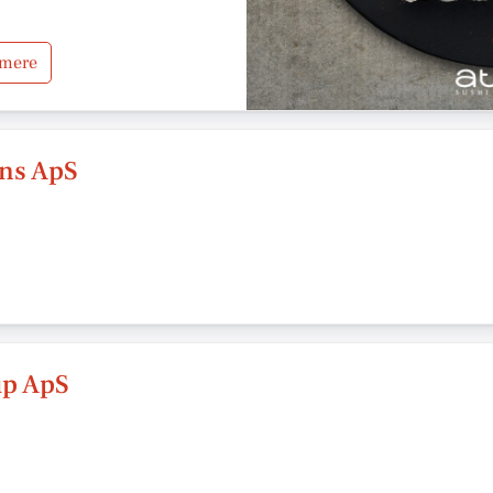
 mere
ens ApS
up ApS