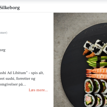
 Silkeborg
borg
shi Ad Libitum” – spis alt,
vet sushi, forretter og
 omgivelser på
er takeaway og oplev god
Læs mere...
. Perfekt til både frokost,
enner og familie.