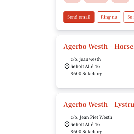
Send email
Ring nu
Se
Agerbo Westh - Hors
c/o. jean westh
Søholt Allé 46
8600 Silkeborg
Agerbo Westh - Lystr
c/o. Jean Piet Westh
Søholt Allé 46
8600 Silkeborg