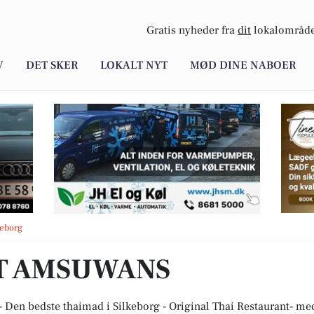
Gratis nyheder fra
dit
lokalområde
V
DET SKER
LOKALT NYT
MØD DINE NABOER
keborg
T AMSUWANS
- Den bedste thaimad i Silkeborg - Original Thai Restaurant- m