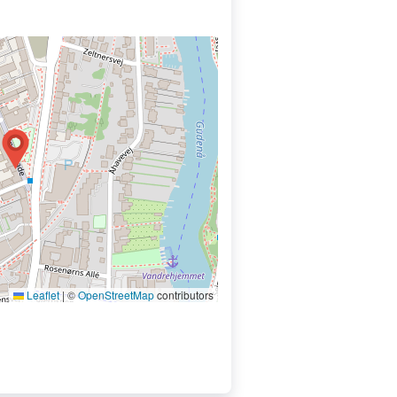
Leaflet
|
©
OpenStreetMap
contributors