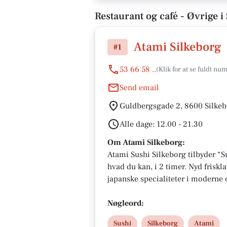
Restaurant og café - Øvrige i
Atami Silkeborg
#1
53 66 58 ..
Send email
Guldbergsgade 2, 8600 Silke
Alle dage: 12.00 - 21.30
Om Atami Silkeborg:
Atami Sushi Silkeborg tilbyder “Su
hvad du kan, i 2 timer. Nyd friskla
japanske specialiteter i moderne
Guldbergsgade 2. Bestil bord ell
service, kvalitet og bæredygtighed
Nøgleord:
aften og hyggelige stunder med v
Sushi
Silkeborg
Atami