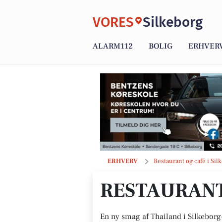
VORES
Silkeborg
ALARM112
BOLIG
ERHVER
Restaurant Amsuwans
ERHVERV
Restaurant og café i Sil
RESTAURAN
En ny smag af Thailand i Silkeborg