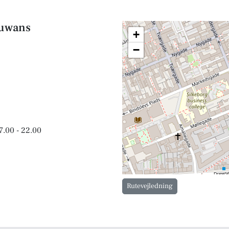
suwans
+
−
7.00 - 22.00
Rutevejledning