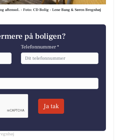
og aftensol. - Foto: CD Bolig - Lene Bang & Søren Bregnhøj
ærmere på boligen?
Telefonnummer *
Ja tak
Bregnhøj