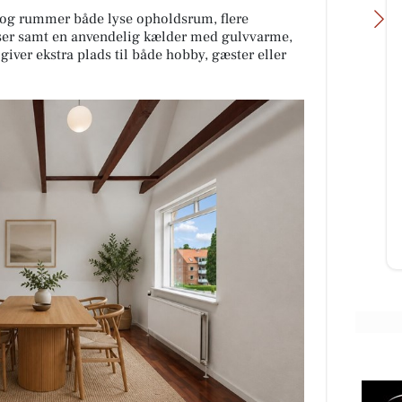
er og rummer både lyse opholdsrum, flere
ser samt en anvendelig kælder med gulvvarme,
iver ekstra plads til både hobby, gæster eller
FOA Silkeborg-
Skanderborg
Flere ældre pr. medarbejder
lægger pres på ældreplejen
Antallet af ældre borgere pr.
kommunalt ansat social- og
sundhedsmeda...
Åbn opslaget