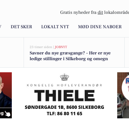
Gratis nyheder fra
dit
lokalområde
V
DET SKER
LOKALT NYT
MØD DINE NABOER
23 timer siden |
JOBNYT
Savner du nye græsgange? - Her er nye
ledige stillinger i Silkeborg og omegn
der i attraktive Silkeborg Sydby