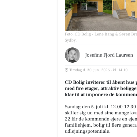
Foto: CD Bolig - Lene Bang & Søren Br
Sydby.
Josefine Fjord Laursen
Tirsdag d. 30. jun. 2026 - kl. 14:10
CD Bolig inviterer til åbent hu
med fire etager, attraktiv belig
klar til at imponere de kommend
Søndag den 5. juli kl. 12.00-12.30
skiller sig ud med sine mange kva
22 får de kommende ejere en ejen
familiehjem, bolig til flere gene
udlejningspotentiale.