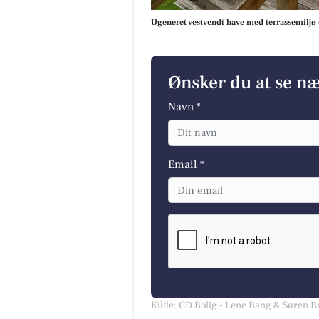
Ugeneret vestvendt have med terrassemiljø 
Ønsker du at se n
Navn *
Email *
Kilde: CD Bolig - Lene Bang & Søren 