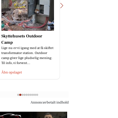
Skyttehusets Outdoor
BP Green Garden
🌿Skal hækken stå ska
Camp
os på 91 96 76 97📞 el
Lige nu er vi igang med at få skiftet
besked.🌿
transformator station. Outdoor
camp giver lige pludselig mening.
Til info, vi forvent...
Åbn opslaget
Åbn opslaget
Annoncørbetalt indhold