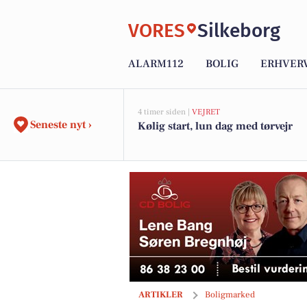
VORES
Silkeborg
ALARM112
BOLIG
ERHVER
4 timer siden |
VEJRET
Seneste nyt ›
Kølig start, lun dag med tørvejr
Åbent hus: Bolig med masser af mulighe
ARTIKLER
Boligmarked