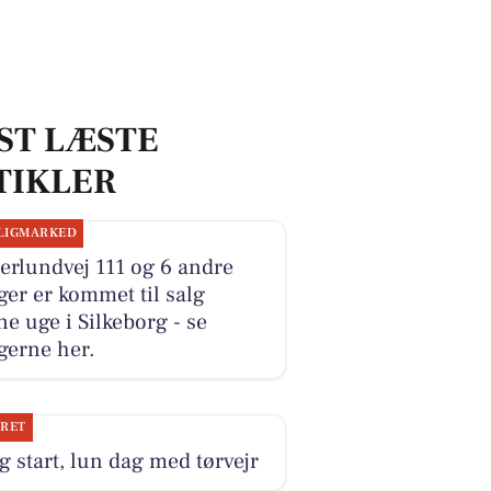
ST LÆSTE
TIKLER
LIGMARKED
erlundvej 111 og 6 andre
ger er kommet til salg
e uge i Silkeborg - se
gerne her.
JRET
g start, lun dag med tørvejr