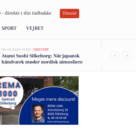
 -
direkte i din indbakke
Tilmeld
SPORT
VEJRET
06-08-2026 10:00 |
ERHVERV
05-08-2026 21:00
‹
›
Atami Sushi Silkeborg: Når japansk
Midtjysk Bra
håndværk møder nordisk atmosfære
bygning