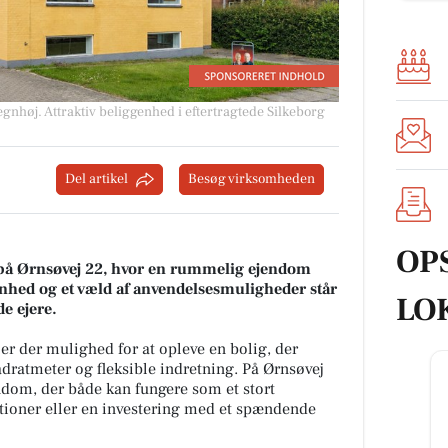
egnhøj
.
Attraktiv beliggenhed i eftertragtede Silkeborg
Del artikel
Besøg virksomheden
OP
s på Ørnsøvej 22, hvor en rummelig ejendom
genhed og et væld af anvendelsesmuligheder står
LO
e ejere.
 er der mulighed for at opleve en bolig, der
dratmeter og fleksible indretning. På Ørnsøvej
dom, der både kan fungere som et stort
rationer eller en investering med et spændende