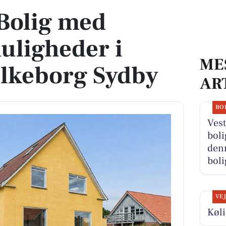
Bolig med
uligheder i
ME
Silkeborg Sydby
AR
BO
Vest
boli
denn
boli
VE
Køli