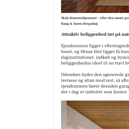
Skab drømmehjemmet – eller den næste gode 
Bang & Søren Bregnhøj
Attraktiv beliggenhed tæt på na
Ejendommen ligger i eftertragtede
huset, og Ørnsø blot ligger få hu
daginstitutioner, indkøb og bymid
beliggenheden ideel til en travl h
Udendørs byder den ugenerede gr
terrasse og altan mod vest, så aft
ejendommen hører desuden garage
der i dag er indrettet som kontor.