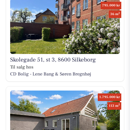
795.000 kr
2
36 m
Skolegade 51, st 3, 8600 Silkeborg
Til salg hos
CD Bolig - Lene Bang & Søren Bregnhøj
1.795.000 kr
2
113 m