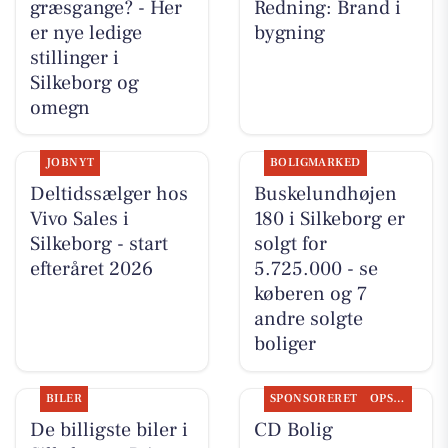
græsgange? - Her
Redning: Brand i
er nye ledige
bygning
stillinger i
Silkeborg og
omegn
JOBNYT
BOLIGMARKED
Deltidssælger hos
Buskelundhøjen
Vivo Sales i
180 i Silkeborg er
Silkeborg - start
solgt for
efteråret 2026
5.725.000 - se
køberen og 7
andre solgte
boliger
BILER
SPONSORERET
OPSLAGSTAVLEN
De billigste biler i
CD Bolig