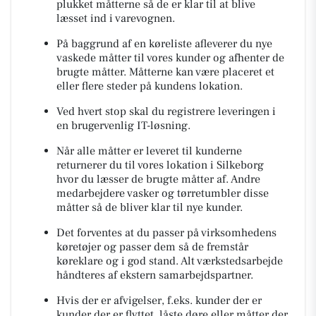
plukket måtterne så de er klar til at blive
læsset ind i varevognen.
På baggrund af en køreliste afleverer du nye
vaskede måtter til vores kunder og afhenter de
brugte måtter. Måtterne kan være placeret et
eller flere steder på kundens lokation.
Ved hvert stop skal du registrere leveringen i
en brugervenlig IT-løsning.
Når alle måtter er leveret til kunderne
returnerer du til vores lokation i Silkeborg
hvor du læsser de brugte måtter af. Andre
medarbejdere vasker og tørretumbler disse
måtter så de bliver klar til nye kunder.
Det forventes at du passer på virksomhedens
køretøjer og passer dem så de fremstår
køreklare og i god stand. Alt værkstedsarbejde
håndteres af ekstern samarbejdspartner.
Hvis der er afvigelser, f.eks. kunder der er
kunder der er flyttet, låste døre eller måtter der