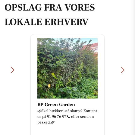
OPSLAG FRA VORES
LOKALE ERHVERV
BP Green Garden
🌿Skal hækken stå skarpt? Kontant
os på 91 96 76 97📞 eller send en
besked.🌿