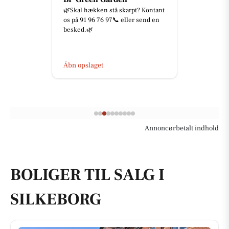
🌿Skal hækken stå skarpt? Kontant
os på 91 96 76 97📞 eller send en
besked.🌿
Åbn opslaget
Annoncørbetalt indhold
BOLIGER TIL SALG I
SILKEBORG