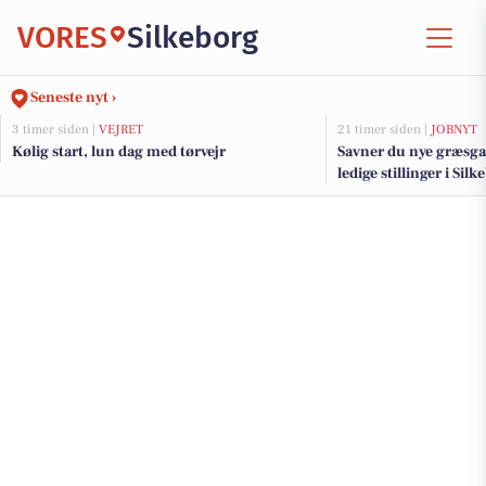
VORES
Silkeborg
Seneste nyt ›
3 timer siden |
VEJRET
21 timer siden |
JOBNYT
Kølig start, lun dag med tørvejr
Savner du nye græsga
ledige stillinger i Si