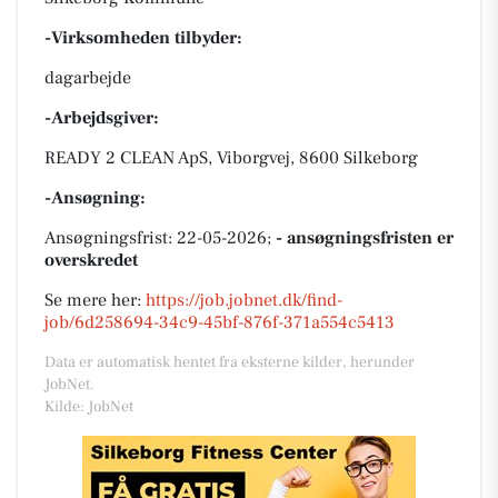
-Virksomheden tilbyder:
dagarbejde
-Arbejdsgiver:
READY 2 CLEAN ApS, Viborgvej, 8600 Silkeborg
-Ansøgning:
Ansøgningsfrist: 22-05-2026;
- ansøgningsfristen er
overskredet
Se mere her:
https://job.jobnet.dk/find-
job/6d258694-34c9-45bf-876f-371a554c5413
Data er automatisk hentet fra eksterne kilder, herunder
JobNet.
Kilde: JobNet