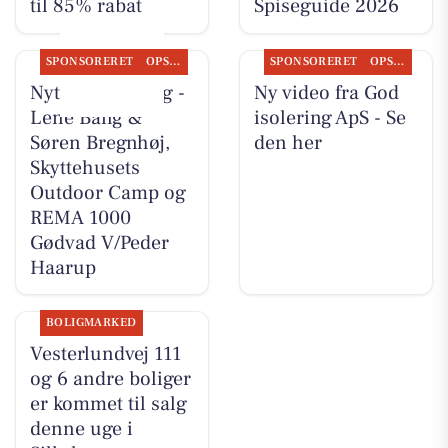
til 85% rabat
Spiseguide 2026
SPONSORERET
OPSLAGSTAVLEN
SPONSORERET
OPSLAGSTAVLEN
Nyt fra CD Bolig -
Ny video fra God
Lene Bang &
isolering ApS - Se
Søren Bregnhøj,
den her
Skyttehusets
Outdoor Camp og
REMA 1000
Gødvad V/Peder
Haarup
BOLIGMARKED
Vesterlundvej 111
og 6 andre boliger
er kommet til salg
denne uge i