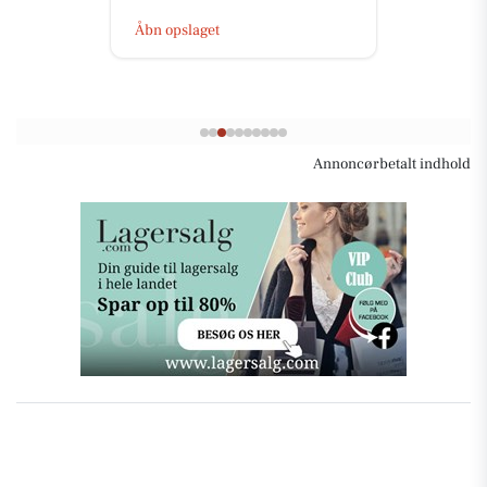
Åbn opslaget
Annoncørbetalt indhold