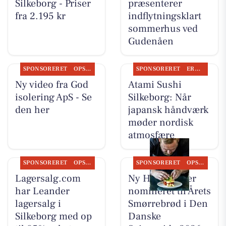
Silkeborg - Priser
præsenterer
fra 2.195 kr
indflytningsklart
sommerhus ved
Gudenåen
SPONSORERET
OPSLAGSTAVLEN
SPONSORERET
ERHVERV
Ny video fra God
Atami Sushi
isolering ApS - Se
Silkeborg: Når
den her
japansk håndværk
møder nordisk
atmosfære
SPONSORERET
OPSLAGSTAVLEN
SPONSORERET
OPSLAGSTAVLEN
Lagersalg.com
Ny Hattenæs er
har Leander
nomineret til Årets
lagersalg i
Smørrebrød i Den
Silkeborg med op
Danske