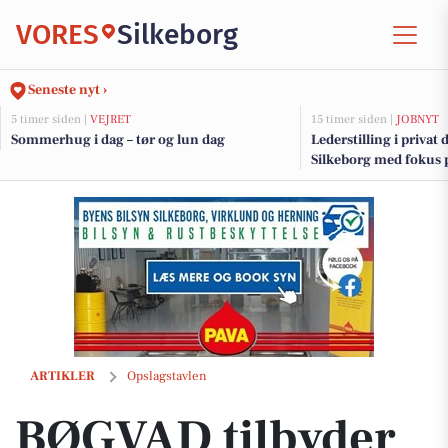
VORES
Silkeborg
Seneste nyt ›
5 timer siden |
VEJRET
15 timer siden |
JOBNYT
Sommerhug i dag – tør og lun dag
Lederstilling i privat 
Silkeborg med fokus p
stærke fællesskaber
BØGVAD tilbyder sommerens balayage med kobbertoner
ARTIKLER
Opslagstavlen
BØGVAD tilbyder