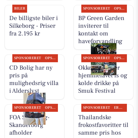
BILER
SPONSORERET
OPSLAGSTAVLEN
De billigste biler i
BP Green Garden
Silkeborg - Priser
inviterer til
fra 2.195 kr
kontakt om
haveforvandling
SPONSORERET
OPSLAGSTAVLEN
SPONSORERET
OPSLAGSTAVLEN
CD Bolig har ny
Okkels serverer
pris på
hjemmelavet is og
mulighedsrig villa
kolde drikke på
i Alderslyst
Smuk Festival
SPONSORERET
OPSLAGSTAVLEN
SPONSORERET
ERHVERV
FOA Silkeborg-
Thailandske
Skanderborg
frokostfavoritter til
afholder
samme pris hos