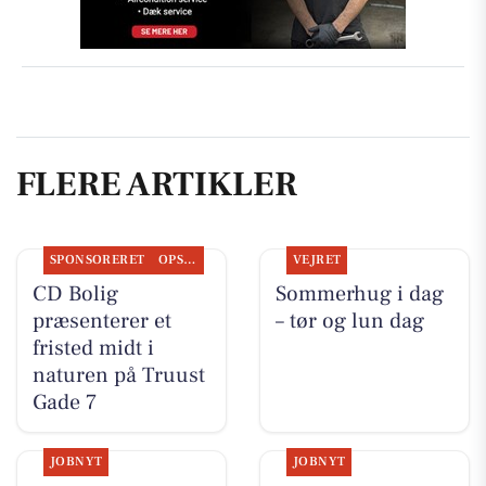
FLERE ARTIKLER
SPONSORERET
OPSLAGSTAVLEN
VEJRET
CD Bolig
Sommerhug i dag
præsenterer et
– tør og lun dag
fristed midt i
naturen på Truust
Gade 7
JOBNYT
JOBNYT