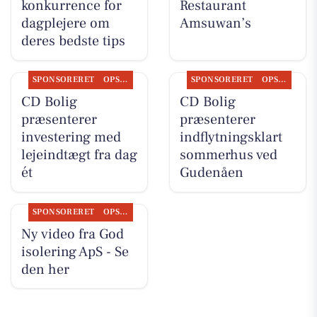
konkurrence for
Restaurant
dagplejere om
Amsuwan’s
deres bedste tips
SPONSORERET
OPSLAGSTAVLEN
SPONSORERET
OPSLAGSTAVLEN
CD Bolig
CD Bolig
præsenterer
præsenterer
investering med
indflytningsklart
lejeindtægt fra dag
sommerhus ved
ét
Gudenåen
SPONSORERET
OPSLAGSTAVLEN
Ny video fra God
isolering ApS - Se
den her