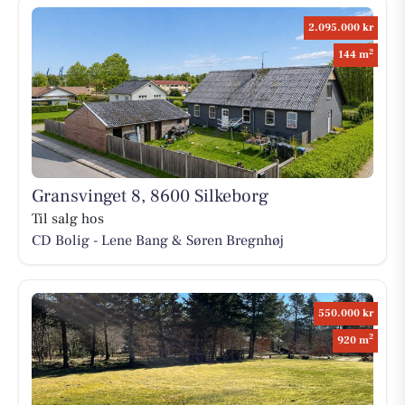
2.095.000 kr
2
144 m
Gransvinget 8, 8600 Silkeborg
Til salg hos
CD Bolig - Lene Bang & Søren Bregnhøj
550.000 kr
2
920 m