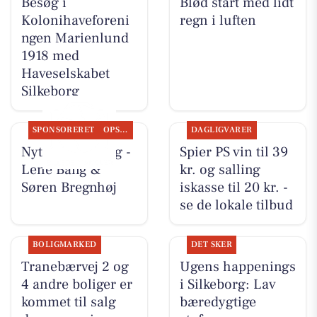
Besøg i
Blød start med lidt
Kolonihaveforeni
regn i luften
ngen Marienlund
1918 med
Haveselskabet
Silkeborg
SPONSORERET
OPSLAGSTAVLEN
DAGLIGVARER
Nyt fra CD Bolig -
Spier PS vin til 39
Lene Bang &
kr. og salling
Søren Bregnhøj
iskasse til 20 kr. -
se de lokale tilbud
BOLIGMARKED
DET SKER
Tranebærvej 2 og
Ugens happenings
4 andre boliger er
i Silkeborg: Lav
kommet til salg
bæredygtige