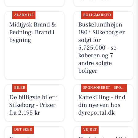
ALARM112
BOLIGMARKED
Midtjysk Brand &
Buskelundhøjen
Redning: Brand i
180 i Silkeborg er
bygning
solgt for
5.725.000 - se
køberen og 7
andre solgte
boliger
BILER
SPONSORERET
SPONSORERET INDHOLD
De billigste biler i
Kattekilling – find
Silkeborg - Priser
din nye ven hos
fra 2.195 kr
dyreportal.dk
DET SKER
VEJRET