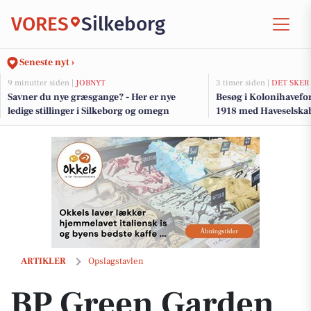
VORES
Silkeborg
Seneste nyt ›
9 minutter siden |
JOBNYT
3 timer siden |
DET SKER
Savner du nye græsgange? - Her er nye
Besøg i Kolonihavef
ledige stillinger i Silkeborg og omegn
1918 med Haveselskab
BP Green Garden klipper hæk hos ny kunde i Them
ARTIKLER
Opslagstavlen
BP Green Garden