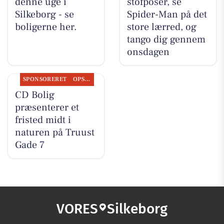
denne uge i
stofposer, se
Silkeborg - se
Spider-Man på det
boligerne her.
store lærred, og
tango dig gennem
onsdagen
SPONSORERET
OPSLAGSTAVLEN
CD Bolig
præsenterer et
fristed midt i
naturen på Truust
Gade 7
VORES
Silkeborg