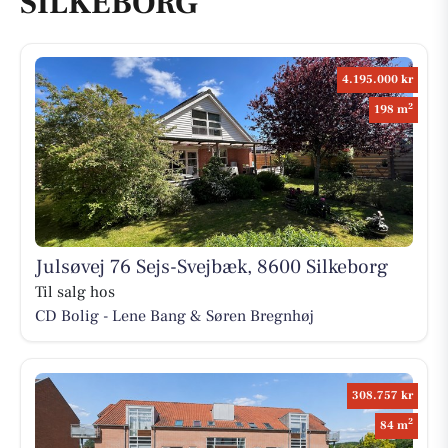
SILKEBORG
4.195.000 kr
2
198 m
Julsøvej 76 Sejs-Svejbæk, 8600 Silkeborg
Til salg hos
CD Bolig - Lene Bang & Søren Bregnhøj
308.757 kr
2
84 m