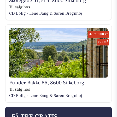
Skolegade 51, st 3, 8600 Silkeborg
Til salg hos
CD Bolig - Lene Bang & Søren Bregnhøj
3.195.000 kr
2
191 m
Funder Bakke 55, 8600 Silkeborg
Til salg hos
CD Bolig - Lene Bang & Søren Bregnhøj
FÅ TRE GRATIS