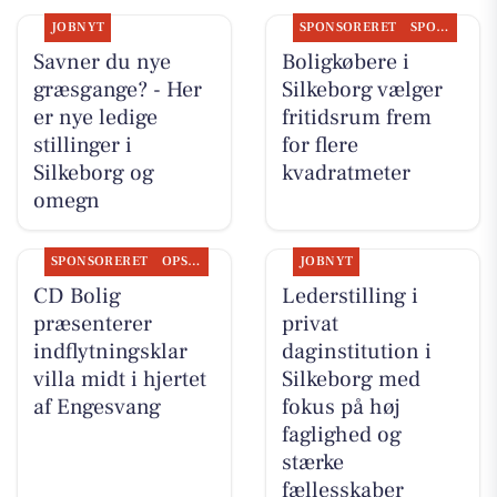
JOBNYT
SPONSORERET
SPONSORERET INDHOLD
Savner du nye
Boligkøbere i
græsgange? - Her
Silkeborg vælger
er nye ledige
fritidsrum frem
stillinger i
for flere
Silkeborg og
kvadratmeter
omegn
SPONSORERET
OPSLAGSTAVLEN
JOBNYT
CD Bolig
Lederstilling i
præsenterer
privat
indflytningsklar
daginstitution i
villa midt i hjertet
Silkeborg med
af Engesvang
fokus på høj
faglighed og
stærke
fællesskaber