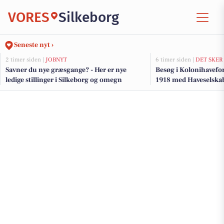
VORES
Silkeborg
Seneste nyt ›
2 timer siden |
JOBNYT
6 timer siden |
DET SKER
Savner du nye græsgange? - Her er nye
Besøg i Kolonihavef
ledige stillinger i Silkeborg og omegn
1918 med Haveselskab