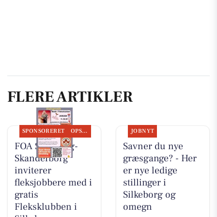
FLERE ARTIKLER
SPONSORERET
OPSLAGSTAVLEN
JOBNYT
FOA Silkeborg-
Savner du nye
Skanderborg
græsgange? - Her
inviterer
er nye ledige
fleksjobbere med i
stillinger i
gratis
Silkeborg og
Fleksklubben i
omegn