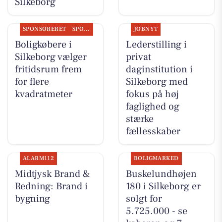
Silkeborg
SPONSORERET
SPONSORERET INDHOLD
JOBNYT
Boligkøbere i
Lederstilling i
Silkeborg vælger
privat
fritidsrum frem
daginstitution i
for flere
Silkeborg med
kvadratmeter
fokus på høj
faglighed og
stærke
fællesskaber
ALARM112
BOLIGMARKED
Midtjysk Brand &
Buskelundhøjen
Redning: Brand i
180 i Silkeborg er
bygning
solgt for
5.725.000 - se