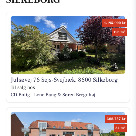
4.195.000 kr
2
198 m
Julsøvej 76 Sejs-Svejbæk, 8600 Silkeborg
Til salg hos
CD Bolig - Lene Bang & Søren Bregnhøj
308.757 kr
2
84 m