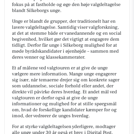
fokus på at fastholde og øge den høje valgdeltagelse
blandt Silkeborgs unge.
Unge er blandt de grupper, der traditionelt har en
lavere valgdeltagelse. Samtidig viser valgforskning,
at det at stemme både er vanedannende og en social
begivenhed, hvilket gør det vigtigt at engagere dem
tidligt. Derfor får unge i Silkeborg mulighed for at
møde byrådskandidater i øjenhøjde – sammen med
deres venner og klassekammerater.
Et af målene ved valgtouren er at give de unge
vælgere mere information. Mange unge engagerer
sig især, når temaerne drejer sig om konkrete sager
som uddannelse, sociale forhold eller andet, der
direkte vil påvirke deres hverdag. Et andet mål ved
valgtouren er derfor også at give de unge
informationer og mulighed for at stille spørgsmål
om, hvad de forskellige kandidater kæmper for og
imod, der vedrører de unges hverdag.
For at styrke valgdeltagelsen yderligere, modtager
alle unge under 30 år også et brev i Digital Post.