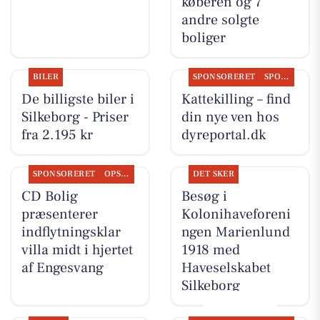
køberen og 7
andre solgte
boliger
BILER
SPONSORERET
SPONSORERET INDHOLD
De billigste biler i
Kattekilling – find
Silkeborg - Priser
din nye ven hos
fra 2.195 kr
dyreportal.dk
SPONSORERET
OPSLAGSTAVLEN
DET SKER
CD Bolig
Besøg i
præsenterer
Kolonihaveforeni
indflytningsklar
ngen Marienlund
villa midt i hjertet
1918 med
af Engesvang
Haveselskabet
Silkeborg