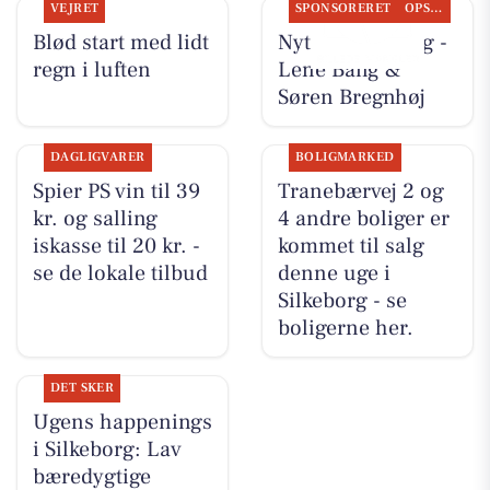
VEJRET
SPONSORERET
OPSLAGSTAVLEN
Blød start med lidt
Nyt fra CD Bolig -
regn i luften
Lene Bang &
Søren Bregnhøj
DAGLIGVARER
BOLIGMARKED
Spier PS vin til 39
Tranebærvej 2 og
kr. og salling
4 andre boliger er
iskasse til 20 kr. -
kommet til salg
se de lokale tilbud
denne uge i
Silkeborg - se
boligerne her.
DET SKER
Ugens happenings
i Silkeborg: Lav
bæredygtige