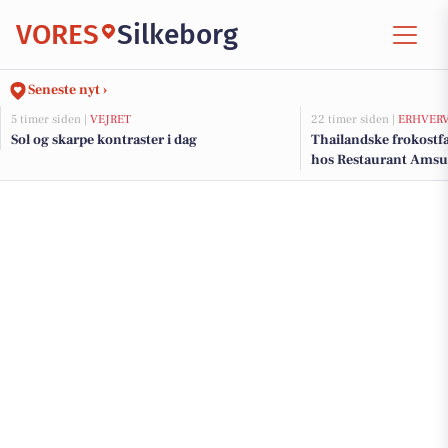
VORES
Silkeborg
Seneste nyt ›
5 timer siden |
VEJRET
22 timer siden |
ERHVER
Sol og skarpe kontraster i dag
Thailandske frokostfa
hos Restaurant Amsu