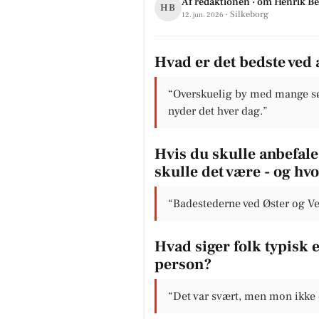
Af redaktionen · om Henrik Be
HB
· Silkeborg
12. jun. 2026
Hvad er det bedste ved 
“Overskuelig by med mange søe
nyder det hver dag.”
Hvis du skulle anbefale 
skulle det være - og hv
“Badestederne ved Øster og Ve
Hvad siger folk typisk
person?
“Det var svært, men mon ikke