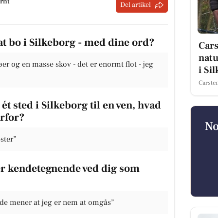
rnt
Del artikel
at bo i Silkeborg - med dine ord?
Cars
natu
r og en masse skov - det er enormt flot - jeg
i Si
Carste
ét sted i Silkeborg til en ven, hvad
orfor?
No
ster”
 er kendetegnende ved dig som
 de mener at jeg er nem at omgås”