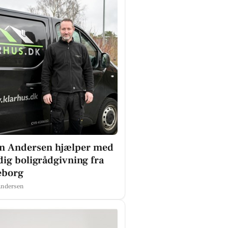
rn Andersen hjælper med
dig boligrådgivning fra
eborg
Andersen