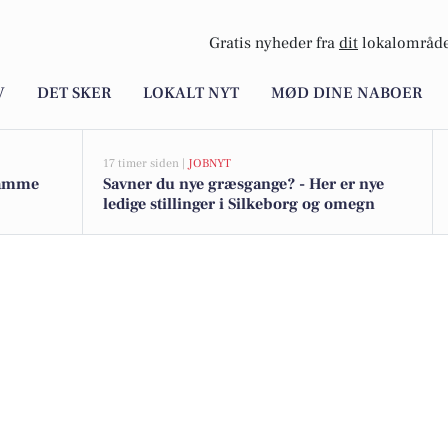
Gratis nyheder fra
dit
lokalområde
V
DET SKER
LOKALT NYT
MØD DINE NABOER
17 timer siden |
JOBNYT
 samme
Savner du nye græsgange? - Her er nye
ledige stillinger i Silkeborg og omegn