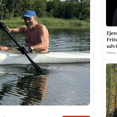
Eje
Frii
udvi
Simon 