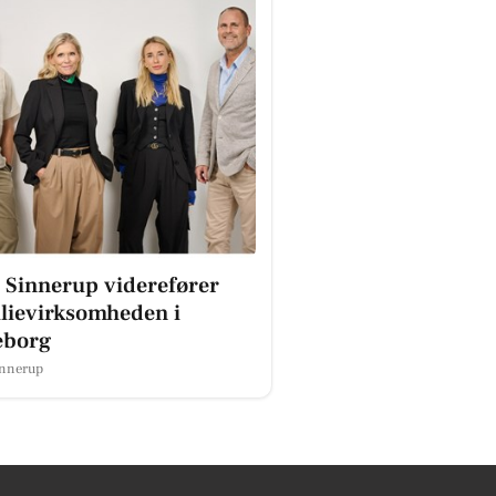
 Sinnerup viderefører
lievirksomheden i
eborg
innerup