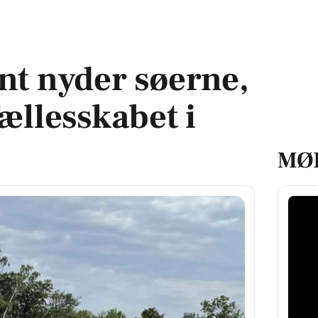
g fællesskabet i Silkeborg
nt nyder søerne,
ællesskabet i
MØ