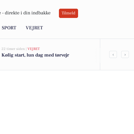
 -
direkte i din indbakke
Tilmeld
SPORT
VEJRET
22 timer siden |
VEJRET
06-08-2026 10:0
‹
›
Kølig start, lun dag med tørvejr
Atami Sushi 
håndværk mø