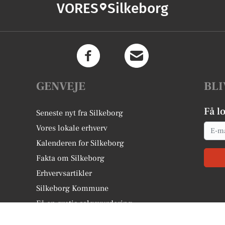
VORES
Silkeborg
GENVEJE
BLI
Få l
Seneste nyt fra Silkeborg
Email
Vores lokale erhverv
Kalenderen for Silkeborg
Fakta om Silkeborg
Erhvervsartikler
Silkeborg Kommune
Få en gratis salgsvurdering
Sponsoreret indhold