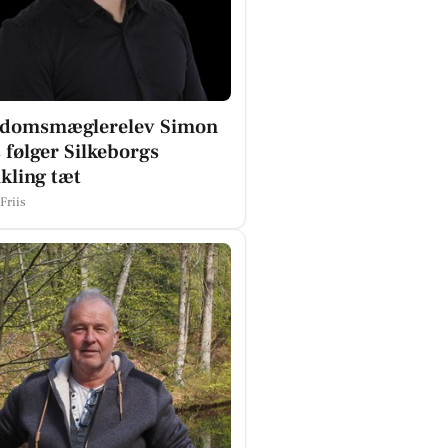
ndomsmæglerelev Simon
s følger Silkeborgs
kling tæt
Friis