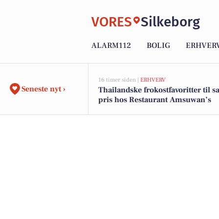
VORES
Silkeborg
ALARM112
BOLIG
ERHVER
16 timer siden |
ERHVERV
Seneste nyt ›
Thailandske frokostfavoritter til
pris hos Restaurant Amsuwan’s