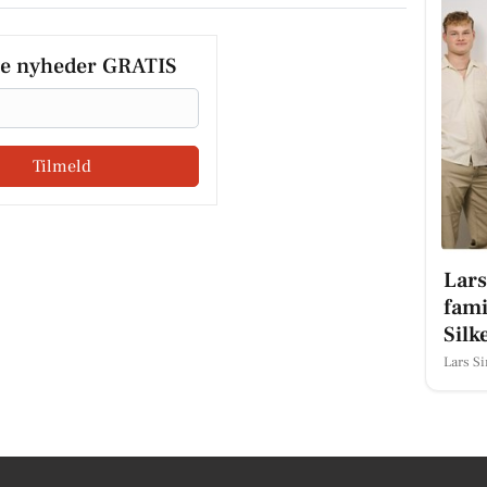
le nyheder GRATIS
Tilmeld
Lars
fami
Silk
Lars S