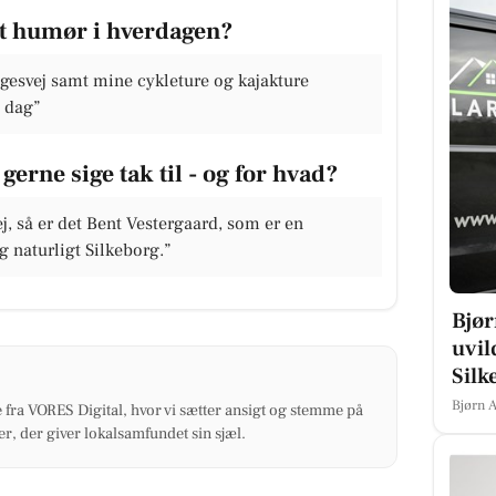
dt humør i hverdagen?
esvej samt mine cykleture og kajakture
 dag”
gerne sige tak til - og for hvad?
, så er det Bent Vestergaard, som er en
og naturligt Silkeborg.”
Bjø
uvil
Silk
Bjørn 
 fra VORES Digital, hvor vi sætter ansigt og stemme på
r, der giver lokalsamfundet sin sjæl.