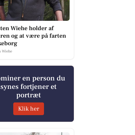
ten Wiehe holder af
ren og at være på farten
lkeborg
n Wiehe
miner en person du
synes fortjener et
portræt
Klik her