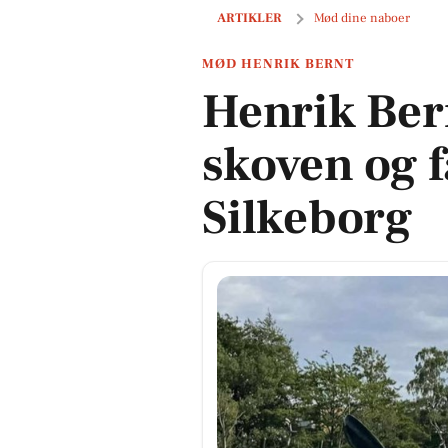
Henrik Bernt nyder søerne, skoven o
ARTIKLER
Mød dine naboer
MØD HENRIK BERNT
Henrik Ber
skoven og f
Silkeborg