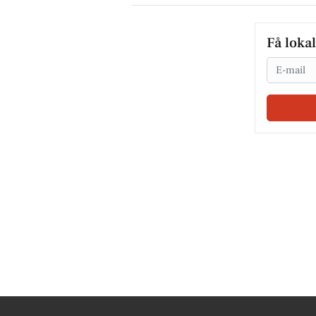
Få loka
Email