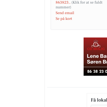
863823..
Send email
Se på kort
Få loka
Email