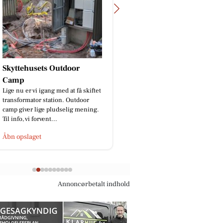
BP Green Garden
God isolering ApS
🌿Skal hækken stå skarpt? Kontant
Skal vi prank sælgern
os på 91 96 76 97📞 eller send en
gang?😂
besked.🌿
Åbn opslaget
Åbn opslaget
Annoncørbetalt indhold