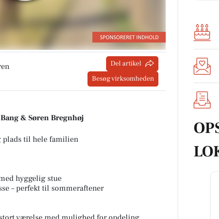
Del artikel
ren
Besøg virksomheden
ne Bang & Søren Bregnhøj
OP
plads til hele familien
LO
 med hyggelig stue
sse – perfekt til sommeraftener
og stort værelse med mulighed for opdeling