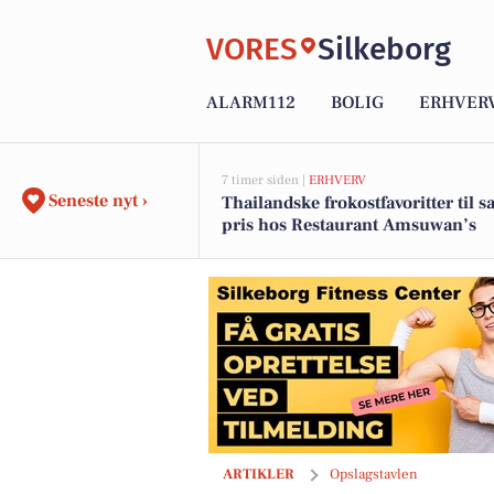
VORES
Silkeborg
ALARM112
BOLIG
ERHVER
7 timer siden |
ERHVERV
Seneste nyt ›
Thailandske frokostfavoritter til
pris hos Restaurant Amsuwan’s
CD Bolig præsenterer charmerende fa
ARTIKLER
Opslagstavlen