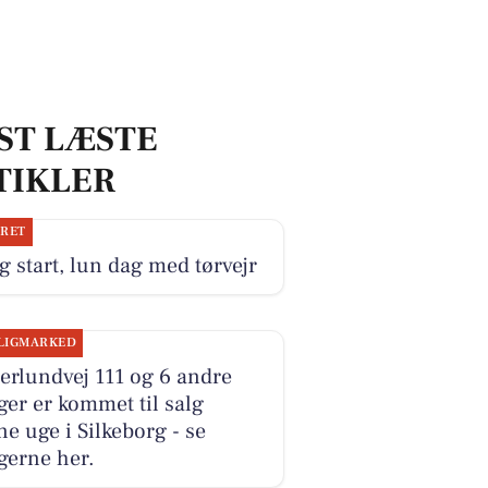
ST LÆSTE
TIKLER
JRET
g start, lun dag med tørvejr
LIGMARKED
erlundvej 111 og 6 andre
ger er kommet til salg
e uge i Silkeborg - se
gerne her.