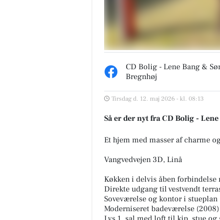
CD Bolig - Lene Bang & Sø
Bregnhøj
Tirsdag d. 12. maj 2026 - kl. 08:13
Så er der nyt fra CD Bolig - Le
Et hjem med masser af charme og 
Vangvedvejen 3D, Linå
Køkken i delvis åben forbindelse
Direkte udgang til vestvendt terra
Soveværelse og kontor i stueplan
Moderniseret badeværelse (2008)
Lys 1. sal med loft til kip, stue 