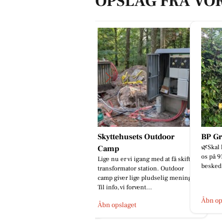
OPSLAG FRA VO
kyttehusets Outdoor
BP Green Garden
God i
🌿Skal hækken stå skarpt? Kontant
Skal vi
amp
os på 91 96 76 97📞 eller send en
gang?
ge nu er vi igang med at få skiftet
besked.🌿
ansformator station. Outdoor
mp giver lige pludselig mening.
l info, vi forvent...
Åbn opslaget
Åbn op
bn opslaget