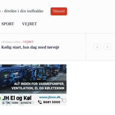
 -
direkte i din indbakke
Tilmeld
SPORT
VEJRET
14 timer siden |
VEJRET
06-08-2026 10:0
‹
›
Kølig start, lun dag med tørvejr
Atami Sushi 
håndværk mø