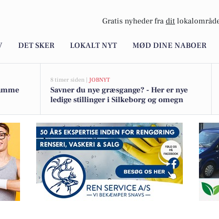
Gratis nyheder fra
dit
lokalområde
V
DET SKER
LOKALT NYT
MØD DINE NABOER
8 timer siden |
JOBNYT
 samme
Savner du nye græsgange? - Her er nye
ledige stillinger i Silkeborg og omegn
miliehjem på Vangvedvejen 3D