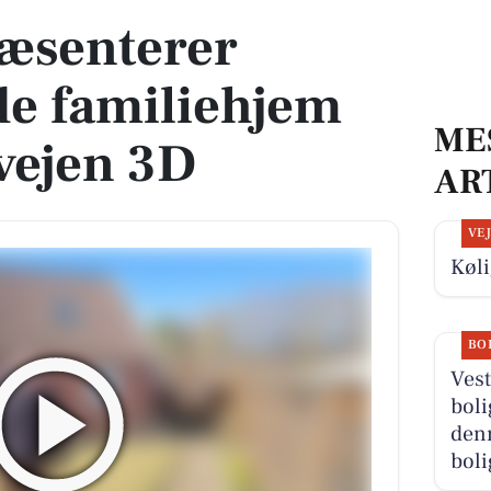
ræsenterer
e familiehjem
ME
vejen 3D
AR
VE
Køli
BO
Vest
boli
denn
boli