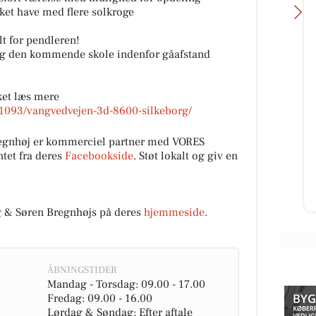
ket have med flere solkroge
t for pendleren!
r og den kommende skole indenfor gåafstand
nket læs mere
Skyttehusets Outdoor
01093/vangvedvejen-3d-8600-silkeborg/
Camp
JERE
Lige nu er vi igang med at få skiftet
regnhøj er kommerciel partner med VORES
r af
transformator station. Outdoor
tet fra deres
Facebookside
. Støt lokalt og giv en
 og
camp giver lige pludselig mening.
.
Til info, vi forvent...
Åbn opslaget
 & Søren Bregnhøjs på deres
hjemmeside
.
ÅBNINGSTIDER
Mandag - Torsdag: 09.00 - 17.00
Fredag: 09.00 - 16.00
Lørdag & Søndag: Efter aftale