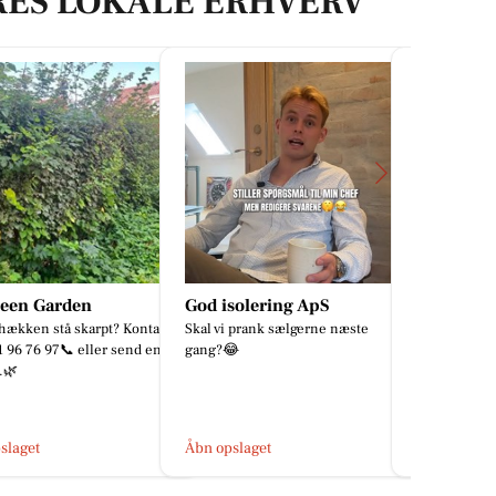
RES LOKALE ERHVERV
solering ApS
Cecillie - Musikterapi
CD Bolig 
 prank sælgerne næste
✨ Kæmpe varmt velkommen til
Søren Br

min lille profil - og til alle jer der er
🏡 Investeri
fundet herind. Hvor er det dejligt,
dag ét 📍 Bo
at I er her💛 Denn...
Silkeborg ✅ 
i samme ejen
slaget
Åbn opslaget
Åbn opslage