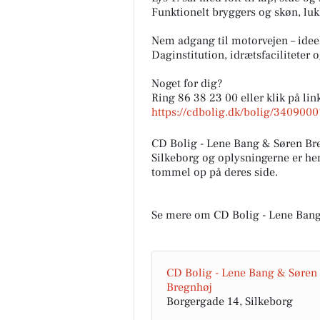
Funktionelt bryggers og skøn, luk
Nem adgang til motorvejen – ideel
Daginstitution, idrætsfacilitete
Noget for dig?
Ring 86 38 23 00 eller klik på li
FOA Silkeborg-
https://cdbolig.dk/bolig/340900
Skanderborg
KONKURRENCE FOR DAGPLE
CD Bolig - Lene Bang & Søren B
Dagplejere har hver dag masse
Silkeborg og oplysningerne er hen
gode idéer, kreative løsninger
tommel op på deres side.
små tricks, der får hverdagen..
Åbn opslaget
Se mere om CD Bolig - Lene Bang
CD Bolig - Lene Bang & Søren
Bregnhøj
Borgergade 14, Silkeborg