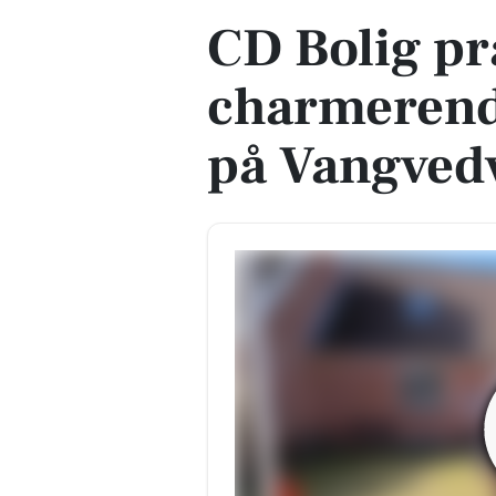
CD Bolig p
charmerend
på Vangved