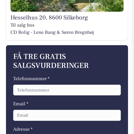
Hesselhus 20, 8600 Silkeborg
Til salg hos
CD Bolig - Lene Bang & Søren Bregnhøj
FÅ TRE GRATIS
SALGSVURDERINGER
Telefonnummer *
Email *
Adresse *