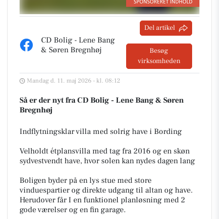
Del artikel
CD Bolig - Lene Bang
& Søren Bregnhøj
Besøg
virksomheden
Mandag d. 11. maj 2026 - kl. 08:12
Så er der nyt fra CD Bolig - Lene Bang & Søren
Bregnhøj
Indflytningsklar villa med solrig have i Bording
Velholdt étplansvilla med tag fra 2016 og en skøn
sydvestvendt have, hvor solen kan nydes dagen lang
Boligen byder på en lys stue med store
vinduespartier og direkte udgang til altan og have.
Herudover får I en funktionel planløsning med 2
gode værelser og en fin garage.