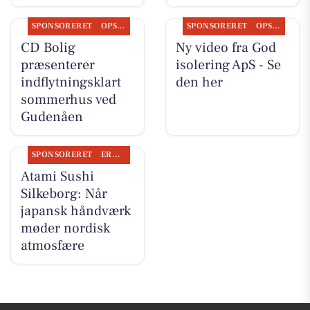
SPONSORERET
OPSLAGSTAVLEN
SPONSORERET
OPSLAGSTAVLEN
CD Bolig
Ny video fra God
præsenterer
isolering ApS - Se
indflytningsklart
den her
sommerhus ved
Gudenåen
SPONSORERET
ERHVERV
Atami Sushi
Silkeborg: Når
japansk håndværk
møder nordisk
atmosfære