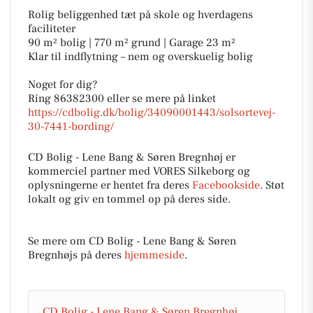
Rolig beliggenhed tæt på skole og hverdagens
faciliteter
90 m² bolig | 770 m² grund | Garage 23 m²
Klar til indflytning – nem og overskuelig bolig
Noget for dig?
Ring 86382300 eller se mere på linket
https://cdbolig.dk/bolig/34090001443/solsortevej-
30-7441-bording/
CD Bolig - Lene Bang & Søren Bregnhøj er
kommerciel partner med VORES Silkeborg og
oplysningerne er hentet fra deres
Facebookside
. Støt
lokalt og giv en tommel op på deres side.
Se mere om CD Bolig - Lene Bang & Søren
Bregnhøjs på deres
hjemmeside
.
CD Bolig - Lene Bang & Søren Bregnhøj