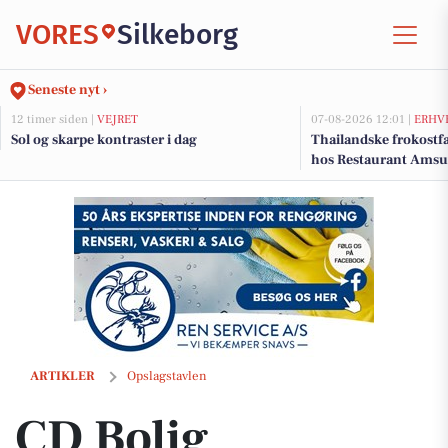
VORES
Silkeborg
Seneste nyt ›
12 timer siden |
VEJRET
07-08-2026 12:01 |
ERHV
Sol og skarpe kontraster i dag
Thailandske frokostfa
hos Restaurant Amsu
CD Bolig præsenterer indflytningsklar villa med solrig have i Bording
ARTIKLER
Opslagstavlen
CD Bolig