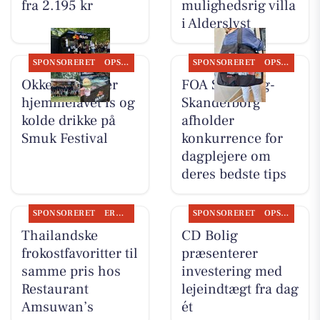
fra 2.195 kr
mulighedsrig villa
i Alderslyst
SPONSORERET
OPSLAGSTAVLEN
SPONSORERET
OPSLAGSTAVLEN
Okkels serverer
FOA Silkeborg-
hjemmelavet is og
Skanderborg
kolde drikke på
afholder
Smuk Festival
konkurrence for
dagplejere om
deres bedste tips
SPONSORERET
ERHVERV
SPONSORERET
OPSLAGSTAVLEN
Thailandske
CD Bolig
frokostfavoritter til
præsenterer
samme pris hos
investering med
Restaurant
lejeindtægt fra dag
Amsuwan’s
ét