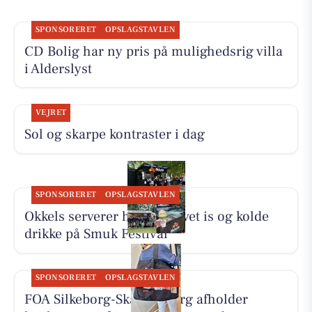
SPONSORERET
OPSLAGSTAVLEN
CD Bolig har ny pris på mulighedsrig villa
i Alderslyst
VEJRET
Sol og skarpe kontraster i dag
SPONSORERET
OPSLAGSTAVLEN
Okkels serverer hjemmelavet is og kolde
drikke på Smuk Festival
SPONSORERET
OPSLAGSTAVLEN
FOA Silkeborg-Skanderborg afholder