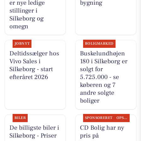
er nye ledige
bygning
stillinger i
Silkeborg og
omegn
JOBNYT
BOLIGMARKED
Deltidssælger hos
Buskelundhøjen
Vivo Sales i
180 i Silkeborg er
Silkeborg - start
solgt for
efteråret 2026
5.725.000 - se
køberen og 7
andre solgte
boliger
BILER
SPONSORERET
OPSLAGSTAVLEN
De billigste biler i
CD Bolig har ny
Silkeborg - Priser
pris på