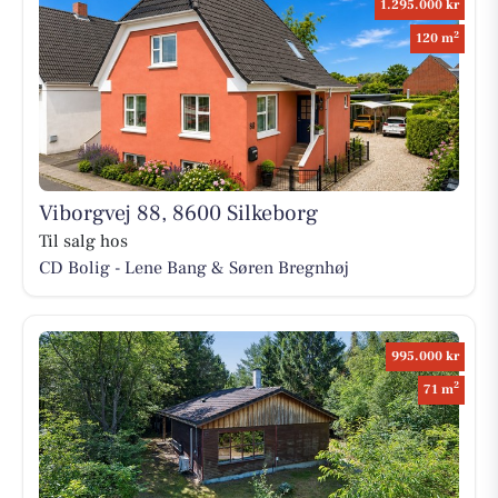
1.295.000 kr
2
120 m
Viborgvej 88, 8600 Silkeborg
Til salg hos
CD Bolig - Lene Bang & Søren Bregnhøj
995.000 kr
2
71 m