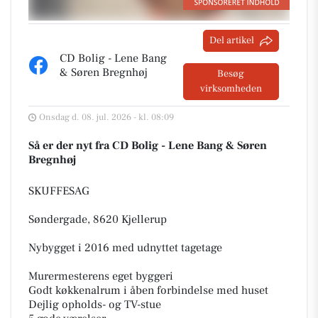
Del artikel
CD Bolig - Lene Bang
& Søren Bregnhøj
Besøg
virksomheden
Onsdag d. 08. jul. 2026 - kl. 08:09
Så er der nyt fra CD Bolig - Lene Bang & Søren
Bregnhøj
SKUFFESAG
Søndergade, 8620 Kjellerup
Nybygget i 2016 med udnyttet tagetage
Murermesterens eget byggeri
Godt køkkenalrum i åben forbindelse med huset
Dejlig opholds- og TV-stue