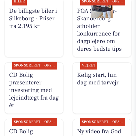
BILER
SPONSORERET
OPSLAGSTAVLEN
De billigste biler i
FOA Silkeborg-
Silkeborg - Priser
Skanderborg
fra 2.195 kr
afholder
konkurrence for
dagplejere om
deres bedste tips
SPONSORERET
OPSLAGSTAVLEN
VEJRET
CD Bolig
Kølig start, lun
præsenterer
dag med tørvejr
investering med
lejeindtægt fra dag
ét
SPONSORERET
OPSLAGSTAVLEN
SPONSORERET
OPSLAGSTAVLEN
CD Bolig
Ny video fra God