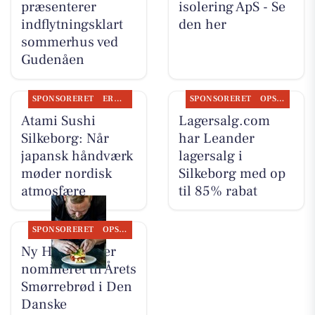
præsenterer
isolering ApS - Se
indflytningsklart
den her
sommerhus ved
Gudenåen
SPONSORERET
ERHVERV
SPONSORERET
OPSLAGSTAVLEN
Atami Sushi
Lagersalg.com
Silkeborg: Når
har Leander
japansk håndværk
lagersalg i
møder nordisk
Silkeborg med op
atmosfære
til 85% rabat
SPONSORERET
OPSLAGSTAVLEN
Ny Hattenæs er
nomineret til Årets
Smørrebrød i Den
Danske