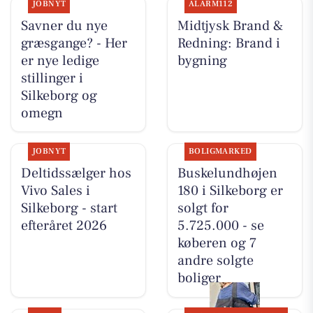
JOBNYT
ALARM112
Savner du nye
Midtjysk Brand &
græsgange? - Her
Redning: Brand i
er nye ledige
bygning
stillinger i
Silkeborg og
omegn
JOBNYT
BOLIGMARKED
Deltidssælger hos
Buskelundhøjen
Vivo Sales i
180 i Silkeborg er
Silkeborg - start
solgt for
efteråret 2026
5.725.000 - se
køberen og 7
andre solgte
boliger