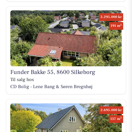
3.295.000 kr
2
191 m
Funder Bakke 55, 8600 Silkeborg
Til salg hos
CD Bolig - Lene Bang & Søren Bregnhøj
2.695.000 kr
2
137 m