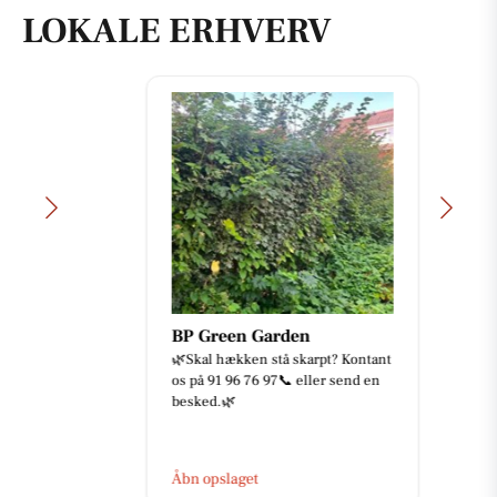
LOKALE ERHVERV
BP Green Garden
🌿Skal hækken stå skarpt? Kontant
os på 91 96 76 97📞 eller send en
besked.🌿
Åbn opslaget