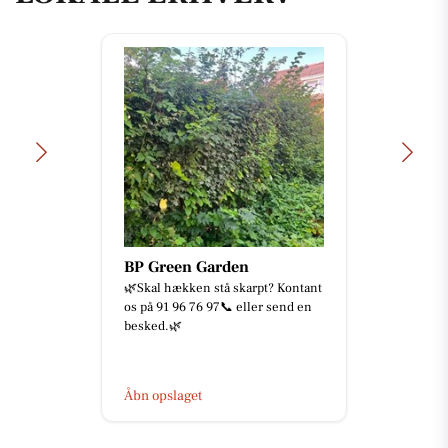
BP Green Garden
🌿Skal hækken stå skarpt? Kontant
os på 91 96 76 97📞 eller send en
besked.🌿
Åbn opslaget