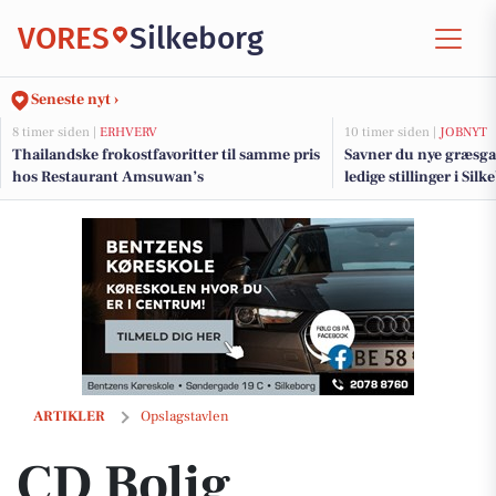
VORES
Silkeborg
Seneste nyt ›
8 timer siden |
ERHVERV
10 timer siden |
JOBNYT
Thailandske frokostfavoritter til samme pris
Savner du nye græsga
hos Restaurant Amsuwan’s
ledige stillinger i Si
CD Bolig præsenterer skuffesag på Søndergade i Kjellerup
ARTIKLER
Opslagstavlen
CD Bolig