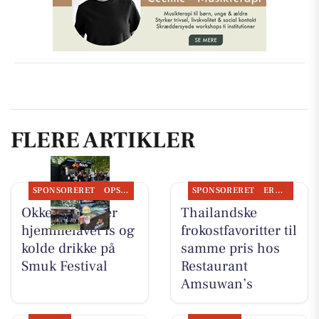
FLERE ARTIKLER
SPONSORERET
OPSLAGSTAVLEN
SPONSORERET
ERHVERV
Okkels serverer
Thailandske
hjemmelavet is og
frokostfavoritter til
kolde drikke på
samme pris hos
Smuk Festival
Restaurant
Amsuwan’s