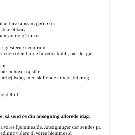
il at have ansvar, gerne fra
ikke et krav
 ansvar og gå forrest
er gæsterne i centrum
evnen til at holde hovedet koldt, når det går
team
l når behovet opstår
et arbejdsdag med skiftende arbejdstider og
og deltid.
de, så send os din ansøgning allerede idag.
a vores hjemmeside. Ansøgninger der sendes pr.
jledning videre til vores hjemmesid