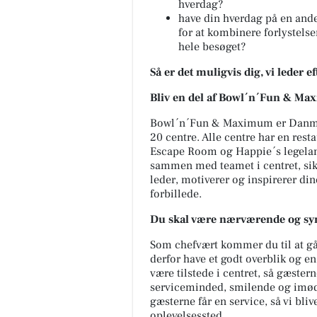
hverdag?
have din hverdag på en and
for at kombinere forlystels
hele besøget?
Så er det muligvis dig, vi leder ef
Bliv en del af Bowl´n´Fun & M
FOA Silkeborg-
Bowl´n´Fun & Maximum er Danmar
20 centre. Alle centre har en resta
Skanderborg
Escape Room og Happie´s legeland
KONKURRENCE FOR DAGPLE
sammen med teamet i centret, sikre
Dagplejere har hver dag masse
leder, motiverer og inspirerer dine
gode idéer, kreative løsninger
forbillede.
små tricks, der får hverdagen..
Du skal være nærværende og syn
Åbn opslaget
Som chefvært kommer du til at gå 
derfor have et godt overblik og en
være tilstede i centret, så gæstern
serviceminded, smilende og imød
gæsterne får en service, så vi bliv
oplevelsessted.