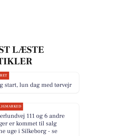
ST LÆSTE
TIKLER
JRET
g start, lun dag med tørvejr
LIGMARKED
erlundvej 111 og 6 andre
ger er kommet til salg
e uge i Silkeborg - se