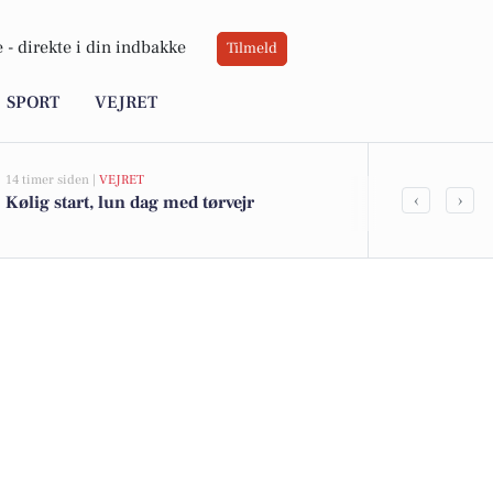
 -
direkte i din indbakke
Tilmeld
SPORT
VEJRET
14 timer siden |
VEJRET
06-08-2026 10:0
‹
›
Kølig start, lun dag med tørvejr
Atami Sushi 
håndværk mø