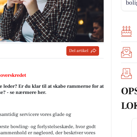
boli
Del artikel
 overskredet
leder? Er du klar til at skabe rammerne for at
OP
se? - se nærmere her.
LO
samtidig servicere vores glade og
rste bowling- og forlystelseskæde, hvor godt
sammenhold er nøgleord, der beskriver vores