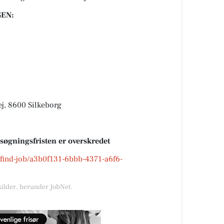
EN:
ej, 8600 Silkeborg
nsøgningsfristen er overskredet
k/find-job/a3b0f131-6bbb-4371-a6f6-
kilder, herunder JobNet.