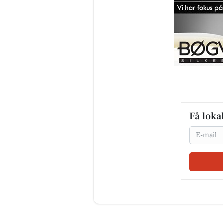
Få loka
Email