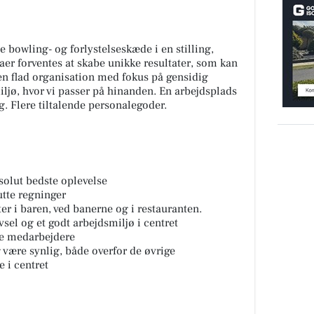
e bowling- og forlystelseskæde i en stilling,
r forventes at skabe unikke resultater, som kan
 en flad organisation med fokus på gensidig
ljø, hvor vi passer på hinanden. En arbejdsplads
g. Flere tiltalende personalegoder.
solut bedste oplevelse
utte regninger
er i baren, ved banerne og i restauranten.
vsel og et godt arbejdsmiljø i centret
ye medarbejdere
g være synlig, både overfor de øvrige
 i centret