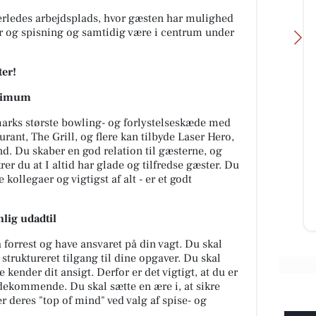
erledes arbejdsplads, hvor gæsten har mulighed
er og spisning og samtidig være i centrum under
ter!
aximum
Skyttehusets Outdoor
ks største bowling- og forlystelseskæde med
urant, The Grill, og flere kan tilbyde Laser Hero,
Camp
. Du skaber en god relation til gæsterne, og
JERE
Lige nu er vi igang med at få skiftet
r du at I altid har glade og tilfredse gæster. Du
r af
transformator station. Outdoor
 kollegaer og vigtigst af alt - er et godt
 og
camp giver lige pludselig mening.
.
Til info, vi forvent...
lig udadtil
Åbn opslaget
forrest og have ansvaret på din vagt. Du skal
 struktureret tilgang til dine opgaver. Du skal
e kender dit ansigt. Derfor er det vigtigt, at du er
ekommende. Du skal sætte en ære i, at sikre
er deres "top of mind" ved valg af spise- og