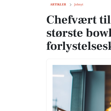
Chefvært til Danmarks største bowling
ARTIKLER
Jobnyt
Chefvært t
største bow
forlystelse