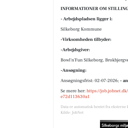
INFORMATIONER OM STILLING
- Arbejdspladsen ligger i:
Silkeborg Kommune
-Virksomheden tilbyder:
-Arbejdsgiver:
Bowl'n'Fun Silkeborg, Brokbjergv
-Ansøgning:
Ansøgningsfrist: 02-07-2026;
- a
Se mere her:
https://job.jobnet.d
e72d113630a1
Data er automatisk hentet fra eksterne 
Kilde: JobNet