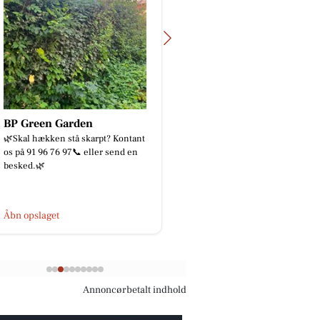
BP Green Garden
God isolering ApS
🌿Skal hækken stå skarpt? Kontant
Skal vi prank sælgern
os på 91 96 76 97📞 eller send en
gang?😂
besked.🌿
Åbn opslaget
Åbn opslaget
Annoncørbetalt indhold