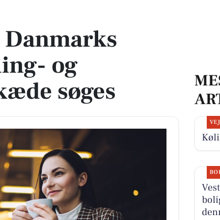
- og forlystelseskæde søges
il Danmarks
ling- og
ME
skæde søges
AR
VE
Køli
BO
Vest
boli
denn