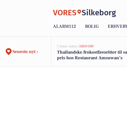
VORES
Silkeborg
ALARM112
BOLIG
ERHVER
7 timer siden |
ERHVERV
Seneste nyt ›
Thailandske frokostfavoritter til
pris hos Restaurant Amsuwan’s