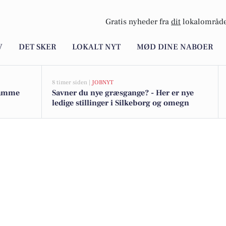
Gratis nyheder fra
dit
lokalområde
V
DET SKER
LOKALT NYT
MØD DINE NABOER
8 timer siden |
JOBNYT
 samme
Savner du nye græsgange? - Her er nye
ledige stillinger i Silkeborg og omegn