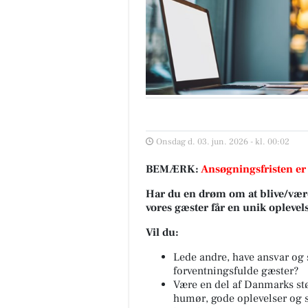
Onsdag d. 03. jun. 2026 - kl. 00:02
BEMÆRK:
Ansøgningsfristen er
Har du en drøm om at blive/være 
vores gæster får en unik oplevel
Vil du:
Lede andre, have ansvar og 
forventningsfulde gæster?
Være en del af Danmarks stø
humør, gode oplevelser og 