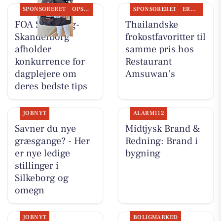
SPONSORERET
OPSLAGSTAVLEN
SPONSORERET
ERHVERV
FOA Silkeborg-
Thailandske
Skanderborg
frokostfavoritter til
afholder
samme pris hos
konkurrence for
Restaurant
dagplejere om
Amsuwan’s
deres bedste tips
JOBNYT
ALARM112
Savner du nye
Midtjysk Brand &
græsgange? - Her
Redning: Brand i
er nye ledige
bygning
stillinger i
Silkeborg og
omegn
JOBNYT
BOLIGMARKED