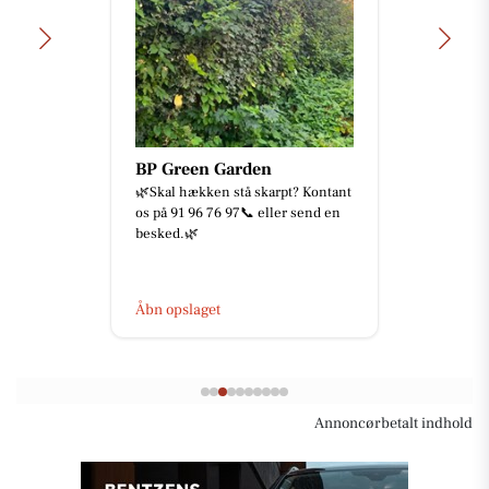
BP Green Garden
🌿Skal hækken stå skarpt? Kontant
os på 91 96 76 97📞 eller send en
besked.🌿
Åbn opslaget
Annoncørbetalt indhold