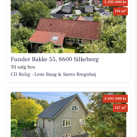
3.295.000 kr
2
191 m
Funder Bakke 55, 8600 Silkeborg
Til salg hos
CD Bolig - Lene Bang & Søren Bregnhøj
2.695.000 kr
2
137 m