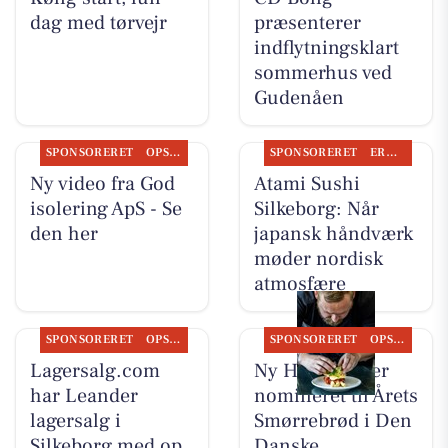
dag med tørvejr
præsenterer
indflytningsklart
sommerhus ved
Gudenåen
SPONSORERET
OPSLAGSTAVLEN
SPONSORERET
ERHVERV
Ny video fra God
Atami Sushi
isolering ApS - Se
Silkeborg: Når
den her
japansk håndværk
møder nordisk
atmosfære
SPONSORERET
OPSLAGSTAVLEN
SPONSORERET
OPSLAGSTAVLEN
Lagersalg.com
Ny Hattenæs er
har Leander
nomineret til Årets
lagersalg i
Smørrebrød i Den
Silkeborg med op
Danske