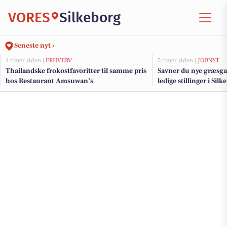
VORES
Silkeborg
Seneste nyt ›
4 timer siden |
ERHVERV
5 timer siden |
JOBNYT
Thailandske frokostfavoritter til samme pris
Savner du nye græsga
hos Restaurant Amsuwan’s
ledige stillinger i Si