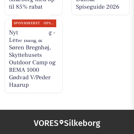
til 85% rabat
Spiseguide 2026
SPONSORERET
OPSLAGSTAVLEN
Nyt fra CD Bolig -
Lene Bang &
Søren Bregnhøj,
Skyttehusets
Outdoor Camp og
REMA 1000
Gødvad V/Peder
Haarup
VORES
Silkeborg