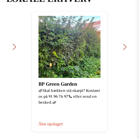
BP Green Garden
🌿Skal hækken stå skarpt? Kontant
os på 91 96 76 97📞 eller send en
besked.🌿
Åbn opslaget