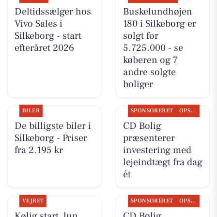
Deltidssælger hos
Buskelundhøjen
Vivo Sales i
180 i Silkeborg er
Silkeborg - start
solgt for
efteråret 2026
5.725.000 - se
køberen og 7
andre solgte
boliger
BILER
SPONSORERET
OPSLAGSTAVLEN
De billigste biler i
CD Bolig
Silkeborg - Priser
præsenterer
fra 2.195 kr
investering med
lejeindtægt fra dag
ét
VEJRET
SPONSORERET
OPSLAGSTAVLEN
Kølig start, lun
CD Bolig