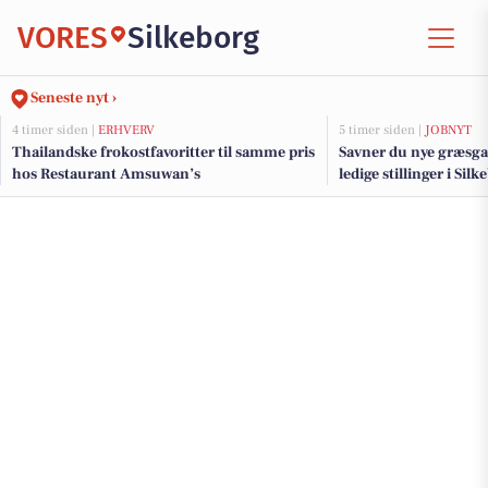
VORES
Silkeborg
Seneste nyt ›
4 timer siden |
ERHVERV
5 timer siden |
JOBNYT
Thailandske frokostfavoritter til samme pris
Savner du nye græsga
hos Restaurant Amsuwan’s
ledige stillinger i Si