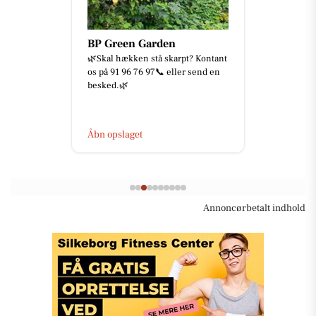
BP Green Garden
🌿Skal hækken stå skarpt? Kontant
os på 91 96 76 97📞 eller send en
besked.🌿
Åbn opslaget
Annoncørbetalt indhold