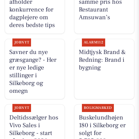
afholder
samme pris hos
konkurrence for
Restaurant
dagplejere om
Amsuwan’s
deres bedste tips
JOBNYT
ALARM112
Savner du nye
Midtjysk Brand &
græsgange? - Her
Redning: Brand i
er nye ledige
bygning
stillinger i
Silkeborg og
omegn
JOBNYT
BOLIGMARKED
Deltidssælger hos
Buskelundhøjen
Vivo Sales i
180 i Silkeborg er
Silkeborg - start
solgt for