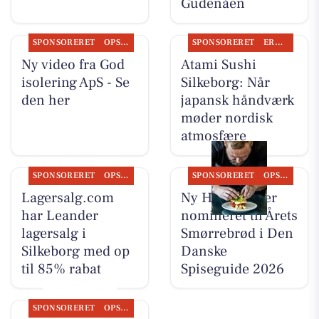
Gudenåen
SPONSORERET
OPSLAGSTAVLEN
SPONSORERET
ERHVERV
Ny video fra God
Atami Sushi
isolering ApS - Se
Silkeborg: Når
den her
japansk håndværk
møder nordisk
atmosfære
SPONSORERET
OPSLAGSTAVLEN
SPONSORERET
OPSLAGSTAVLEN
Lagersalg.com
Ny Hattenæs er
har Leander
nomineret til Årets
lagersalg i
Smørrebrød i Den
Silkeborg med op
Danske
til 85% rabat
Spiseguide 2026
SPONSORERET
OPSLAGSTAVLEN