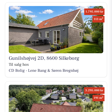
1.795.000 kr
2
113 m
Gunilshøjvej 2D, 8600 Silkeborg
Til salg hos
CD Bolig - Lene Bang & Søren Bregnhøj
3.295.000 kr
2
191 m