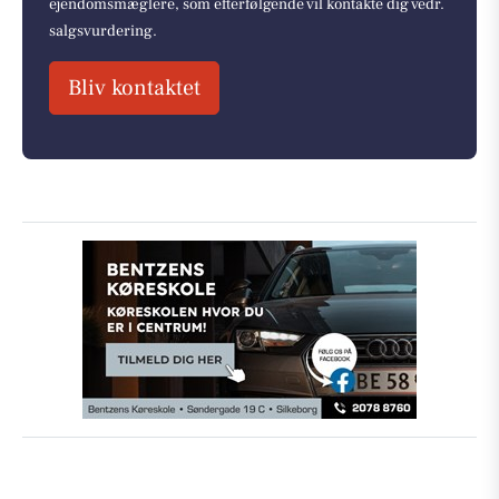
ejendomsmæglere, som efterfølgende vil kontakte dig vedr.
salgsvurdering.
Bliv kontaktet