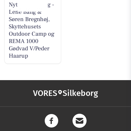
Nyt fra CD Bolig -
Lene Bang &
Søren Bregnhøj,
Skyttehusets
Outdoor Camp og
REMA 1000
Gødvad V/Peder
Haarup
VORES
Silkeborg