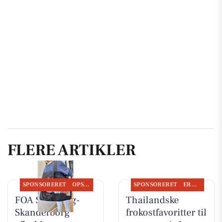
FLERE ARTIKLER
SPONSORERET
OPSLAGSTAVLEN
SPONSORERET
ERHVERV
FOA Silkeborg-
Thailandske
Skanderborg
frokostfavoritter til