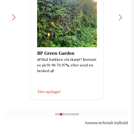
BP Green Garden
🌿Skal hækken stå skarpt? Kontant
os på 91 96 76 97📞 eller send en
besked.🌿
Åbn opslaget
Annoncørbetalt indhold