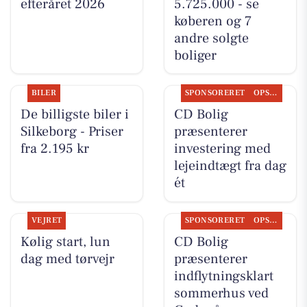
efteråret 2026
5.725.000 - se
køberen og 7
andre solgte
boliger
BILER
SPONSORERET
OPSLAGSTAVLEN
De billigste biler i
CD Bolig
Silkeborg - Priser
præsenterer
fra 2.195 kr
investering med
lejeindtægt fra dag
ét
VEJRET
SPONSORERET
OPSLAGSTAVLEN
Kølig start, lun
CD Bolig
dag med tørvejr
præsenterer
indflytningsklart
sommerhus ved