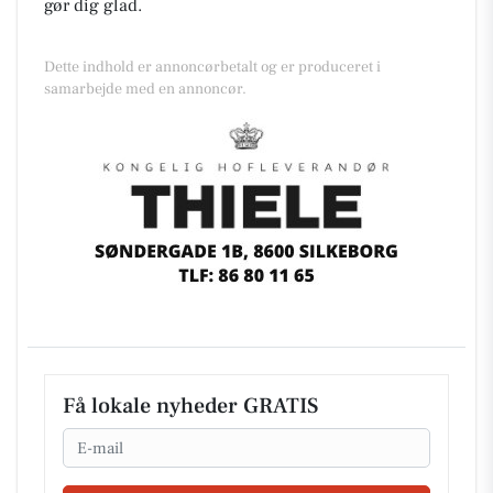
gør dig glad.
Dette indhold er annoncørbetalt og er produceret i
samarbejde med en annoncør.
Få lokale nyheder GRATIS
Email