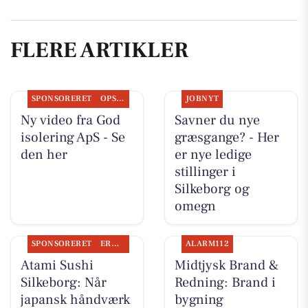
FLERE ARTIKLER
SPONSORERET
OPSLAGSTAVLEN
JOBNYT
Ny video fra God
Savner du nye
isolering ApS - Se
græsgange? - Her
den her
er nye ledige
stillinger i
Silkeborg og
omegn
SPONSORERET
ERHVERV
ALARM112
Atami Sushi
Midtjysk Brand &
Silkeborg: Når
Redning: Brand i
japansk håndværk
bygning