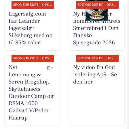
SPONSORERET
OPSLAGSTAVLEN
SPONSORERET
OPSLAGSTAVLEN
Lagersalg.com
Ny Hattenæs er
har Leander
nomineret til Årets
lagersalg i
Smørrebrød i Den
Silkeborg med op
Danske
til 85% rabat
Spiseguide 2026
SPONSORERET
OPSLAGSTAVLEN
SPONSORERET
OPSLAGSTAVLEN
Nyt fra CD Bolig -
Ny video fra God
Lene Bang &
isolering ApS - Se
Søren Bregnhøj,
den her
Skyttehusets
Outdoor Camp og
REMA 1000
Gødvad V/Peder
Haarup