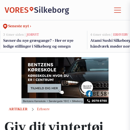
VORES
Silkeborg
Seneste nyt ›
3 timer siden |
JOBNYT
4 timer siden |
ERHVERV
Savner du nye græsgange? - Her er nye
Atami Sushi Silkebor
ledige stillinger i Silkeborg og omegn
håndværk møder nor
Giv dit vintertøj længere levetid med imprægnering hos Ren Service
ARTIKLER
Erhverv
Giv dit vintertøj