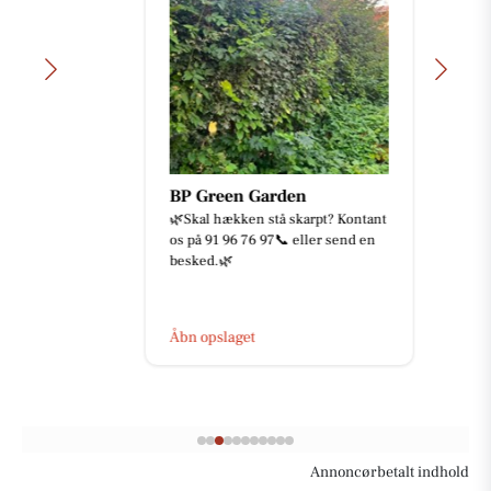
BP Green Garden
🌿Skal hækken stå skarpt? Kontant
os på 91 96 76 97📞 eller send en
besked.🌿
Åbn opslaget
Annoncørbetalt indhold