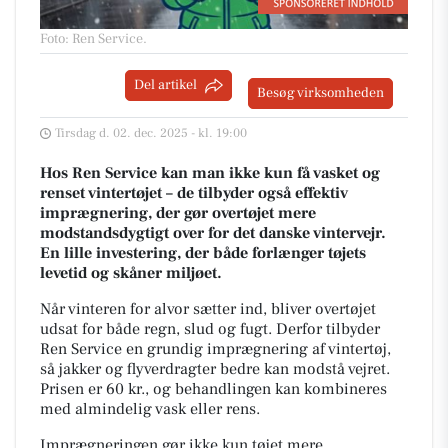
Foto: Ren Service
.
Del artikel
Besøg virksomheden
Tirsdag d. 02. dec. 2025 - kl. 19:00
Hos Ren Service kan man ikke kun få vasket og
renset vintertøjet – de tilbyder også effektiv
imprægnering, der gør overtøjet mere
modstandsdygtigt over for det danske vintervejr.
En lille investering, der både forlænger tøjets
levetid og skåner miljøet.
Når vinteren for alvor sætter ind, bliver overtøjet
udsat for både regn, slud og fugt. Derfor tilbyder
Ren Service en grundig imprægnering af vintertøj,
så jakker og flyverdragter bedre kan modstå vejret.
Prisen er 60 kr., og behandlingen kan kombineres
med almindelig vask eller rens.
Imprægneringen gør ikke kun tøjet mere