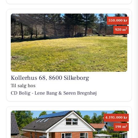
550.000 kr
2
920 m
Kollerhus 68, 8600 Silkeborg
Til salg hos
CD Bolig - Lene Bang & Søren Bregnhøj
4.195.000 kr
2
198 m