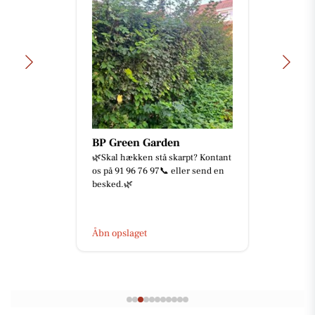
BP Green Garden
🌿Skal hækken stå skarpt? Kontant
os på 91 96 76 97📞 eller send en
besked.🌿
Åbn opslaget