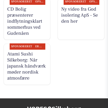
SPONSORERET
OPSLAGSTAVLEN
SPONSORERET
OPSLAGSTAVLEN
CD Bolig
Ny video fra God
præsenterer
isolering ApS - Se
indflytningsklart
den her
sommerhus ved
Gudenåen
SPONSORERET
ERHVERV
Atami Sushi
Silkeborg: Når
japansk håndværk
møder nordisk
atmosfære