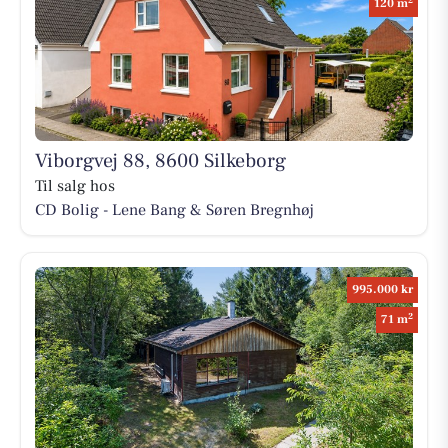
120 m
Viborgvej 88, 8600 Silkeborg
Til salg hos
CD Bolig - Lene Bang & Søren Bregnhøj
995.000 kr
2
71 m