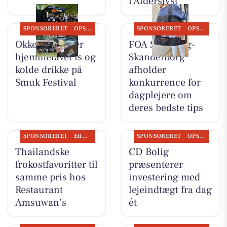
i Alderslyst
SPONSORERET
OPSLAGSTAVLEN
SPONSORERET
OPSLAGSTAVLEN
Okkels serverer
FOA Silkeborg-
hjemmelavet is og
Skanderborg
kolde drikke på
afholder
Smuk Festival
konkurrence for
dagplejere om
deres bedste tips
SPONSORERET
ERHVERV
SPONSORERET
OPSLAGSTAVLEN
Thailandske
CD Bolig
frokostfavoritter til
præsenterer
samme pris hos
investering med
Restaurant
lejeindtægt fra dag
Amsuwan’s
ét