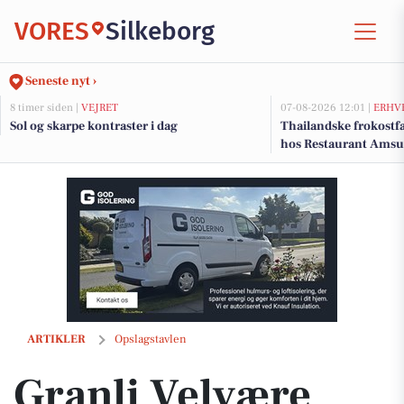
VORES
Silkeborg
Seneste nyt ›
8 timer siden |
VEJRET
07-08-2026 12:01 |
ERHV
Sol og skarpe kontraster i dag
Thailandske frokostfa
hos Restaurant Amsu
Granli Velvære fortæller om kranio-sakral terapi til ro og balance
ARTIKLER
Opslagstavlen
Granli Velvære