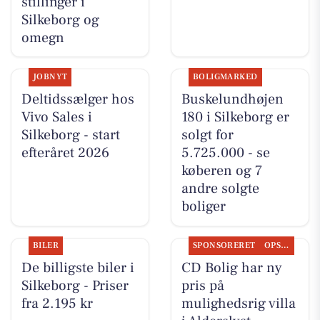
stillinger i
Silkeborg og
omegn
JOBNYT
BOLIGMARKED
Deltidssælger hos
Buskelundhøjen
Vivo Sales i
180 i Silkeborg er
Silkeborg - start
solgt for
efteråret 2026
5.725.000 - se
køberen og 7
andre solgte
boliger
BILER
SPONSORERET
OPSLAGSTAVLEN
De billigste biler i
CD Bolig har ny
Silkeborg - Priser
pris på
fra 2.195 kr
mulighedsrig villa