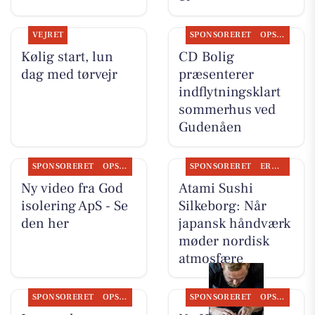
VEJRET
SPONSORERET
OPSLAGSTAVLEN
Kølig start, lun
CD Bolig
dag med tørvejr
præsenterer
indflytningsklart
sommerhus ved
Gudenåen
SPONSORERET
OPSLAGSTAVLEN
SPONSORERET
ERHVERV
Ny video fra God
Atami Sushi
isolering ApS - Se
Silkeborg: Når
den her
japansk håndværk
møder nordisk
atmosfære
SPONSORERET
OPSLAGSTAVLEN
SPONSORERET
OPSLAGSTAVLEN