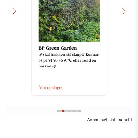
BP Green Garden
🌿Skal hækken stå skarpt? Kontant
os på 91 96 76 97📞 eller send en
besked.🌿
Åbn opslaget
Annoncørbetalt indhold