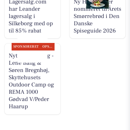
Lagersalg.com
Ny Hattenæs er
har Leander
nomineret til Årets
lagersalg i
Smørrebrød i Den
Silkeborg med op
Danske
til 85% rabat
Spiseguide 2026
SPONSORERET
OPSLAGSTAVLEN
Nyt fra CD Bolig -
Lene Bang &
Søren Bregnhøj,
Skyttehusets
Outdoor Camp og
REMA 1000
Gødvad V/Peder
Haarup