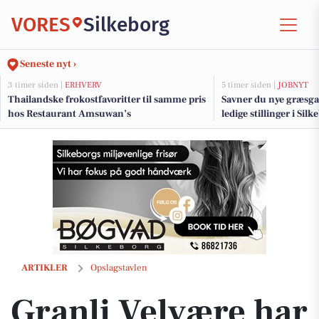
VORES
Silkeborg
Seneste nyt ›
3 timer siden |
ERHVERV
5 timer siden |
JOBNYT
Thailandske frokostfavoritter til samme pris
Savner du nye græsga
hos Restaurant Amsuwan’s
ledige stillinger i Si
Granli Velvære har åbent for booking af Kranio-Sakral terapi fra uge 
ARTIKLER
Opslagstavlen
Granli Velvære har