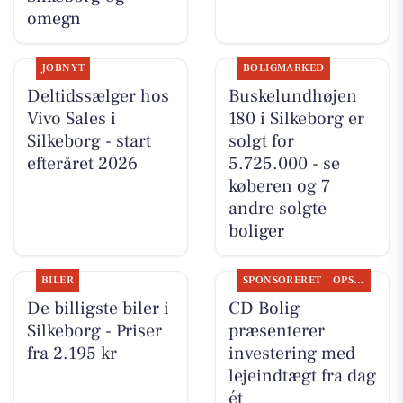
omegn
JOBNYT
BOLIGMARKED
Deltidssælger hos
Buskelundhøjen
Vivo Sales i
180 i Silkeborg er
Silkeborg - start
solgt for
efteråret 2026
5.725.000 - se
køberen og 7
andre solgte
boliger
BILER
SPONSORERET
OPSLAGSTAVLEN
De billigste biler i
CD Bolig
Silkeborg - Priser
præsenterer
fra 2.195 kr
investering med
lejeindtægt fra dag
ét