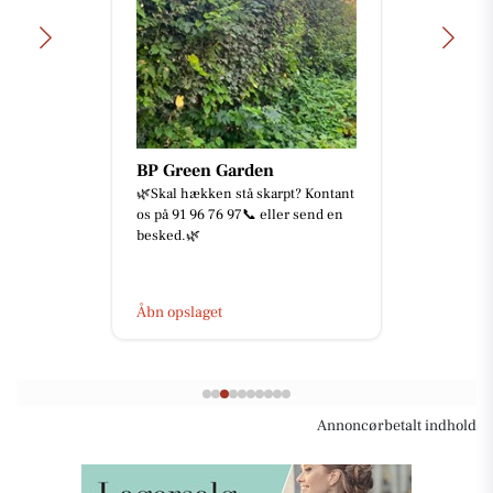
BP Green Garden
🌿Skal hækken stå skarpt? Kontant
os på 91 96 76 97📞 eller send en
besked.🌿
Åbn opslaget
Annoncørbetalt indhold