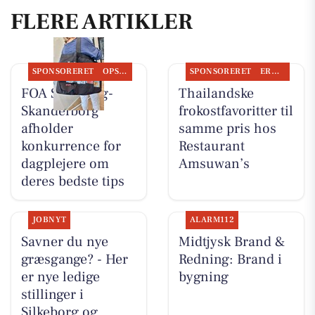
FLERE ARTIKLER
SPONSORERET
OPSLAGSTAVLEN
SPONSORERET
ERHVERV
FOA Silkeborg-
Thailandske
Skanderborg
frokostfavoritter til
afholder
samme pris hos
konkurrence for
Restaurant
dagplejere om
Amsuwan’s
deres bedste tips
JOBNYT
ALARM112
Savner du nye
Midtjysk Brand &
græsgange? - Her
Redning: Brand i
er nye ledige
bygning
stillinger i
Silkeborg og