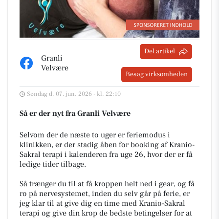
Del artikel
Granli
Velvære
Besøg virksomheden
Søndag d. 07. jun. 2026 - kl. 22:10
Så er der nyt fra Granli Velvære
Selvom der de næste to uger er feriemodus i
klinikken, er der stadig åben for booking af Kranio-
Sakral terapi i kalenderen fra uge 26, hvor der er få
ledige tider tilbage.
Så trænger du til at få kroppen helt ned i gear, og få
ro på nervesystemet, inden du selv går på ferie, er
jeg klar til at give dig en time med Kranio-Sakral
terapi og give din krop de bedste betingelser for at