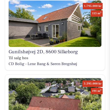
1.795.000 kr
2
113 m
Gunilshøjvej 2D, 8600 Silkeborg
Til salg hos
CD Bolig - Lene Bang & Søren Bregnhøj
3.295.000 kr
2
191 m