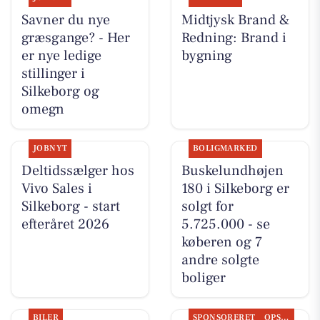
Savner du nye
Midtjysk Brand &
græsgange? - Her
Redning: Brand i
er nye ledige
bygning
stillinger i
Silkeborg og
omegn
JOBNYT
BOLIGMARKED
Deltidssælger hos
Buskelundhøjen
Vivo Sales i
180 i Silkeborg er
Silkeborg - start
solgt for
efteråret 2026
5.725.000 - se
køberen og 7
andre solgte
boliger
BILER
SPONSORERET
OPSLAGSTAVLEN