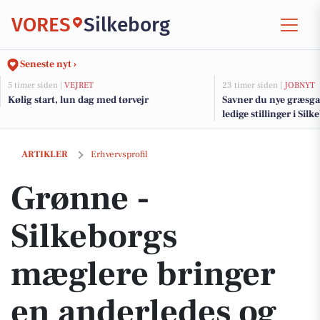
VORES
Silkeborg
Seneste nyt ›
5 timer siden |
VEJRET
23 timer siden |
JOBNYT
Kølig start, lun dag med tørvejr
Savner du nye græsga
ledige stillinger i Si
Grønne - Silkeborgs mæglere bringer en anderledes og fleksibel til
ARTIKLER
Erhvervsprofil
Grønne -
Silkeborgs
mæglere bringer
en anderledes og