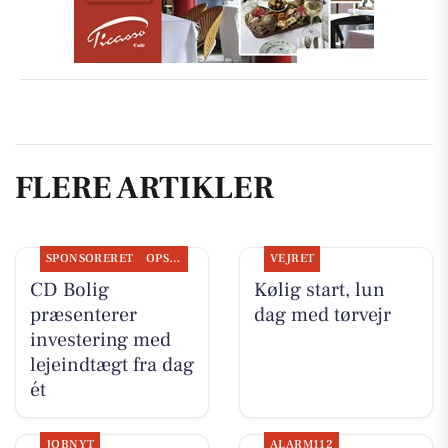
FLERE ARTIKLER
SPONSORERET
OPSLAGSTAVLEN
VEJRET
CD Bolig
Kølig start, lun
præsenterer
dag med tørvejr
investering med
lejeindtægt fra dag
ét
JOBNYT
ALARM112