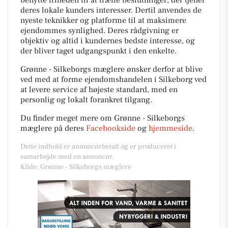
deres lokale kunders interesser. Dertil
anvendes de
nyeste teknikker og platforme til at maksimere
ejendommes synlighed.
Deres rådgivning er
objektiv og altid i kundernes bedste interesse, og
der bliver taget udgangspunkt i den enkelte.
Grønne - Silkeborgs
mæglere
ønsker derfor at blive
ved med at forme ejendomshandelen i Silkeborg ved
at levere service af højeste standard, med en
personlig og lokalt forankret tilgang.
Du finder meget mere om Grønne - Silkeborgs
mæglere på deres
Facebookside
og
hjemmeside
.
Dette indhold er annoncørbetalt og er produceret i
samarbejde med en annoncør.
Kilde: Grønne - Silkeborgs mæglere