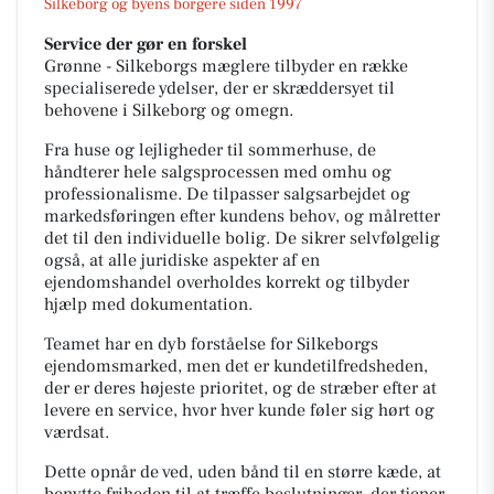
Silkeborg og byens borgere siden 1997
Service der gør en forskel
Grønne - Silkeborgs mæglere tilbyder en række
specialiserede ydelser, der er skræddersyet til
behovene i Silkeborg og omegn.
Fra huse og lejligheder til sommerhuse, de
håndterer hele salgsprocessen med omhu og
professionalisme. De tilpasser salgsarbejdet og
markedsføringen efter kundens behov, og målretter
det til den individuelle bolig.
De
sikrer selvfølgelig
også, at alle juridiske aspekter af en
ejendomshandel overholdes korrekt og tilbyder
hjælp med dokumentation.
Teamet har en dyb forståelse for Silkeborgs
ejendomsmarked, men det er kundetilfredsheden,
der er deres
højeste prioritet, og de stræber efter at
levere en service, hvor hver kunde føler sig hørt og
værdsat.
Dette opnår de ved, uden bånd til en større kæde, at
benytte friheden til at træffe beslutninger, der tjener