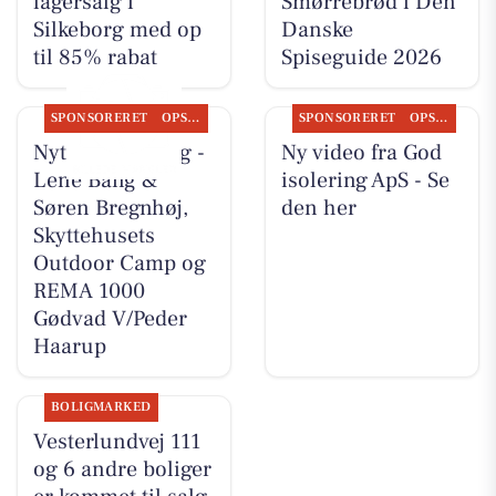
lagersalg i
Smørrebrød i Den
Silkeborg med op
Danske
til 85% rabat
Spiseguide 2026
SPONSORERET
OPSLAGSTAVLEN
SPONSORERET
OPSLAGSTAVLEN
Nyt fra CD Bolig -
Ny video fra God
Lene Bang &
isolering ApS - Se
Søren Bregnhøj,
den her
Skyttehusets
Outdoor Camp og
REMA 1000
Gødvad V/Peder
Haarup
BOLIGMARKED
Vesterlundvej 111
og 6 andre boliger