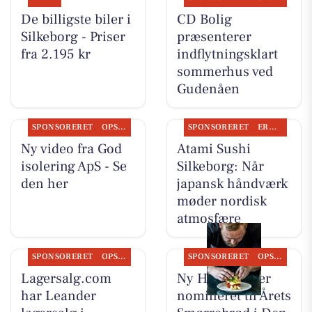
De billigste biler i
CD Bolig
Silkeborg - Priser
præsenterer
fra 2.195 kr
indflytningsklart
sommerhus ved
Gudenåen
SPONSORERET
OPSLAGSTAVLEN
SPONSORERET
ERHVERV
Ny video fra God
Atami Sushi
isolering ApS - Se
Silkeborg: Når
den her
japansk håndværk
møder nordisk
atmosfære
SPONSORERET
OPSLAGSTAVLEN
SPONSORERET
OPSLAGSTAVLEN
Lagersalg.com
Ny Hattenæs er
har Leander
nomineret til Årets