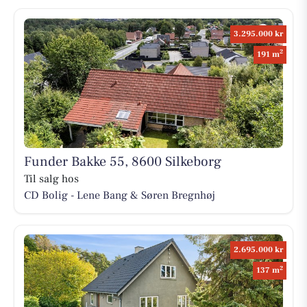
3.295.000 kr
2
191 m
Funder Bakke 55, 8600 Silkeborg
Til salg hos
CD Bolig - Lene Bang & Søren Bregnhøj
2.695.000 kr
2
137 m