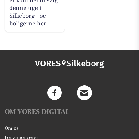
er kommet til salg
denne uge i
Silkeborg - se
boligerne her.
VORES
Silkeborg
OM VORES DIGITAL
Om os
For annoncører