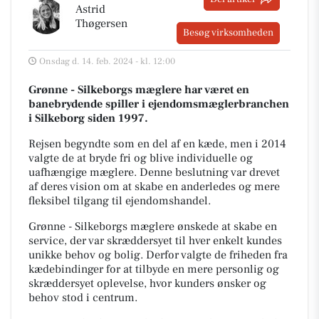
Astrid
Thøgersen
Besøg virksomheden
Onsdag d. 14. feb. 2024 - kl. 12:00
Grønne - Silkeborgs mæglere har været en
banebrydende spiller i ejendomsmæglerbranchen
i Silkeborg siden 1997.
Rejsen begyndte som en del af en kæde, men i 2014
valgte de at bryde fri og blive individuelle og
uafhængige mæglere. Denne beslutning var drevet
af deres vision om at skabe en anderledes og mere
fleksibel tilgang til ejendomshandel.
Grønne - Silkeborgs mæglere ønskede at skabe en
service, der var skræddersyet til hver enkelt kundes
unikke behov og bolig. Derfor valgte de friheden fra
kædebindinger for at tilbyde en mere personlig og
skræddersyet oplevelse, hvor kunders ønsker og
behov stod i centrum.