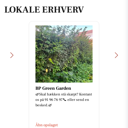
LOKALE ERHVERV
BP Green Garden
🌿Skal hækken stå skarpt? Kontant
os på 91 96 76 97📞 eller send en
besked.🌿
Åbn opslaget