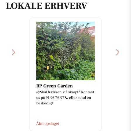
LOKALE ERHVERV
BP Green Garden
🌿Skal hækken stå skarpt? Kontant
os på 91 96 76 97📞 eller send en
besked.🌿
Åbn opslaget