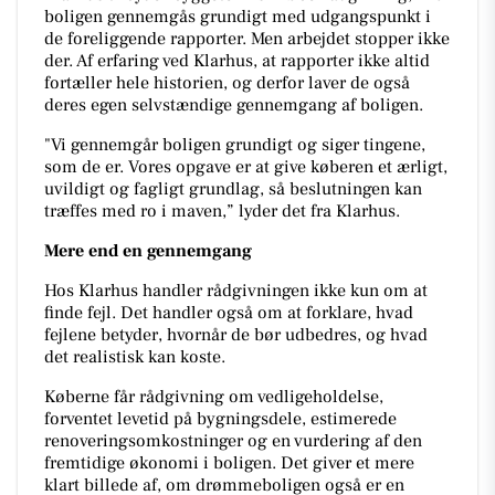
boligen gennemgås grundigt med udgangspunkt i
de foreliggende rapporter. Men arbejdet stopper ikke
der. Af erfaring ved Klarhus, at rapporter ikke altid
fortæller hele historien, og derfor laver de også
deres egen selvstændige gennemgang af boligen.
"Vi gennemgår boligen grundigt og siger tingene,
som de er. Vores opgave er at give køberen et ærligt,
uvildigt og fagligt grundlag, så beslutningen kan
træffes med ro i maven,” lyder det fra Klarhus.
Mere end en gennemgang
Hos Klarhus handler rådgivningen ikke kun om at
finde fejl. Det handler også om at forklare, hvad
fejlene betyder, hvornår de bør udbedres, og hvad
det realistisk kan koste.
Køberne får rådgivning om vedligeholdelse,
forventet levetid på bygningsdele, estimerede
renoveringsomkostninger og en vurdering af den
fremtidige økonomi i boligen. Det giver et mere
klart billede af, om drømmeboligen også er en