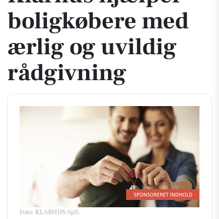
boligkøbere med
ærlig og uvildig
rådgivning
Foto: KLARHUS ApS
.