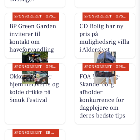
SPONSORERET
OPSLAGSTAVLEN
SPONSORERET
OPSLAGSTAVLEN
BP Green Garden
CD Bolig har ny
inviterer til
pris på
kontakt om
mulighedsrig villa
haveforvandling
i Alderslyst
SPONSORERET
OPSLAGSTAVLEN
SPONSORERET
OPSLAGSTAVLEN
Okkels serverer
FOA Silkeborg-
hjemmelavet is og
Skanderborg
kolde drikke på
afholder
Smuk Festival
konkurrence for
dagplejere om
deres bedste tips
SPONSORERET
ERHVERV