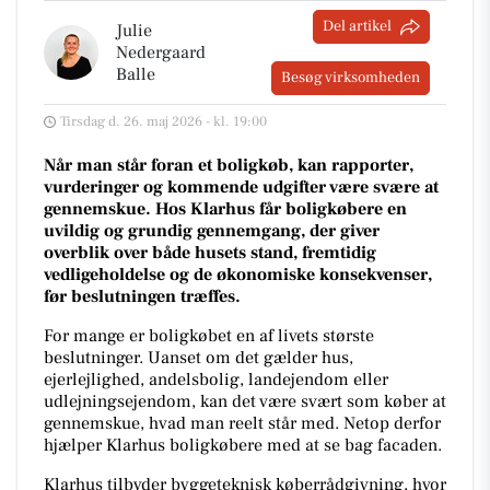
Del artikel
Julie
Nedergaard
Balle
Besøg virksomheden
Tirsdag d. 26. maj 2026 - kl. 19:00
Når man står foran et boligkøb, kan rapporter,
vurderinger og kommende udgifter være svære at
gennemskue. Hos Klarhus får boligkøbere en
uvildig og grundig gennemgang, der giver
overblik over både husets stand, fremtidig
vedligeholdelse og de økonomiske konsekvenser,
før beslutningen træffes.
For mange er boligkøbet en af livets største
beslutninger. Uanset om det gælder hus,
ejerlejlighed, andelsbolig, landejendom eller
udlejningsejendom, kan det være svært som køber at
gennemskue, hvad man reelt står med. Netop derfor
hjælper Klarhus boligkøbere med at se bag facaden.
Klarhus tilbyder byggeteknisk køberrådgivning, hvor