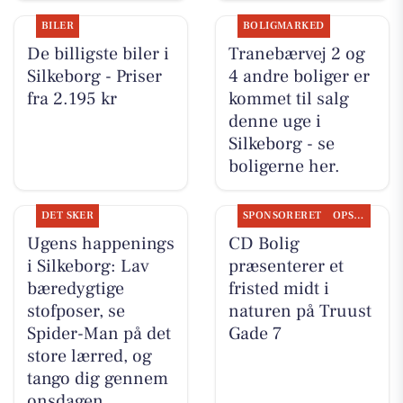
BILER
BOLIGMARKED
De billigste biler i
Tranebærvej 2 og
Silkeborg - Priser
4 andre boliger er
fra 2.195 kr
kommet til salg
denne uge i
Silkeborg - se
boligerne her.
DET SKER
SPONSORERET
OPSLAGSTAVLEN
Ugens happenings
CD Bolig
i Silkeborg: Lav
præsenterer et
bæredygtige
fristed midt i
stofposer, se
naturen på Truust
Spider-Man på det
Gade 7
store lærred, og
tango dig gennem
onsdagen