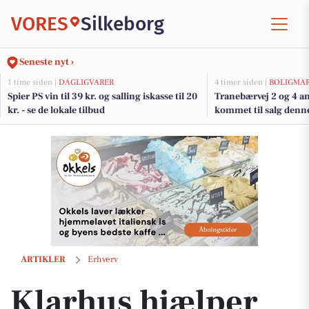
VORES
Silkeborg
Seneste nyt ›
1 time siden |
DAGLIGVARER
4 timer siden |
BOLIGMA
Spier PS vin til 39 kr. og salling iskasse til 20
Tranebærvej 2 og 4 an
kr. - se de lokale tilbud
kommet til salg denne 
boligerne her.
Klarhus hjælper boligkøbere med ærlig og uvildig rådgivning
ARTIKLER
Erhverv
Klarhus hjælper