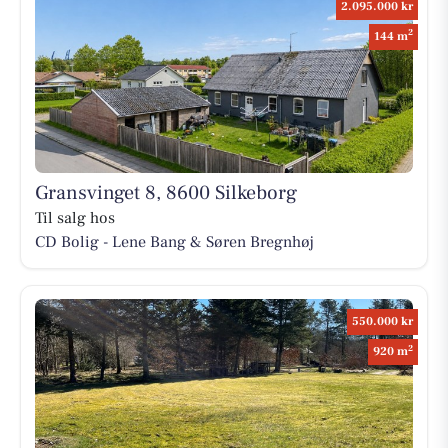
2.095.000 kr
2
144 m
Gransvinget 8, 8600 Silkeborg
Til salg hos
CD Bolig - Lene Bang & Søren Bregnhøj
550.000 kr
2
920 m