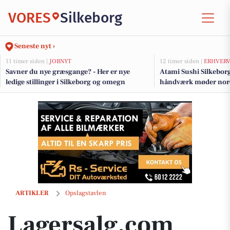
VORES
Silkeborg
Seneste nyt ›
11 timer siden |
JOBNYT
12 timer siden |
ERHVER
Savner du nye græsgange? - Her er nye
Atami Sushi Silkebor
ledige stillinger i Silkeborg og omegn
håndværk møder nor
Lagersalg.com lancerer online-version af lagersalg med op til 90 % ra
ARTIKLER
Opslagstavlen
Lagersalg.com