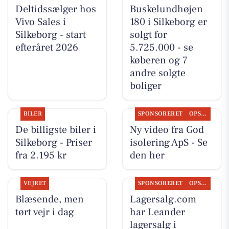
Deltidssælger hos
Buskelundhøjen
Vivo Sales i
180 i Silkeborg er
Silkeborg - start
solgt for
efteråret 2026
5.725.000 - se
køberen og 7
andre solgte
boliger
BILER
SPONSORERET
OPSLAGSTAVLEN
De billigste biler i
Ny video fra God
Silkeborg - Priser
isolering ApS - Se
fra 2.195 kr
den her
VEJRET
SPONSORERET
OPSLAGSTAVLEN
Blæsende, men
Lagersalg.com
tørt vejr i dag
har Leander
lagersalg i