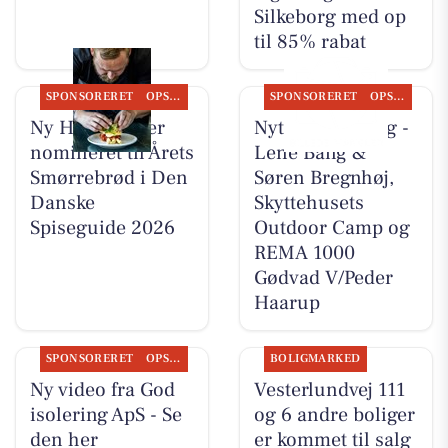
Silkeborg med op
til 85% rabat
SPONSORERET
OPSLAGSTAVLEN
SPONSORERET
OPSLAGSTAVLEN
Ny Hattenæs er
Nyt fra CD Bolig -
nomineret til Årets
Lene Bang &
Smørrebrød i Den
Søren Bregnhøj,
Danske
Skyttehusets
Spiseguide 2026
Outdoor Camp og
REMA 1000
Gødvad V/Peder
Haarup
SPONSORERET
OPSLAGSTAVLEN
BOLIGMARKED
Ny video fra God
Vesterlundvej 111
isolering ApS - Se
og 6 andre boliger
den her
er kommet til salg