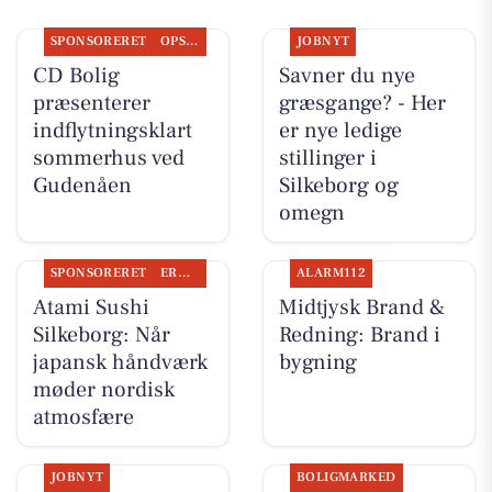
SPONSORERET
OPSLAGSTAVLEN
JOBNYT
CD Bolig
Savner du nye
præsenterer
græsgange? - Her
indflytningsklart
er nye ledige
sommerhus ved
stillinger i
Gudenåen
Silkeborg og
omegn
SPONSORERET
ERHVERV
ALARM112
Atami Sushi
Midtjysk Brand &
Silkeborg: Når
Redning: Brand i
japansk håndværk
bygning
møder nordisk
atmosfære
JOBNYT
BOLIGMARKED