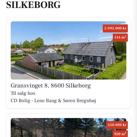
SILKEBORG
2.095.000 kr
2
144 m
Gransvinget 8, 8600 Silkeborg
Til salg hos
CD Bolig - Lene Bang & Søren Bregnhøj
550.000 kr
2
920 m