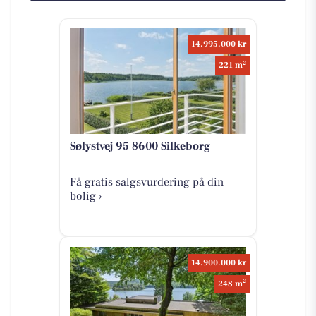
14.995.000 kr
2
221 m
Sølystvej 95 8600 Silkeborg
Få gratis salgsvurdering på din
bolig ›
14.900.000 kr
2
248 m