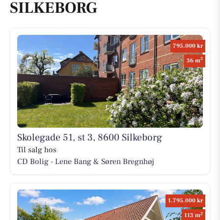
SILKEBORG
795.000 kr
2
36 m
Skolegade 51, st 3, 8600 Silkeborg
Til salg hos
CD Bolig - Lene Bang & Søren Bregnhøj
1.795.000 kr
2
113 m