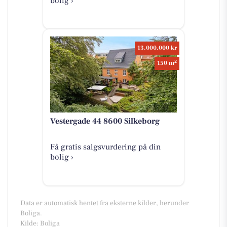
bolig ›
13.000.000 kr
2
150 m
Vestergade 44 8600 Silkeborg
Få gratis salgsvurdering på din
bolig ›
Data er automatisk hentet fra eksterne kilder, herunder
Boliga.
Kilde: Boliga