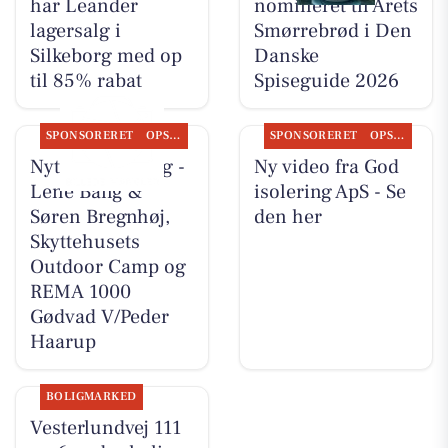
har Leander
nomineret til Årets
lagersalg i
Smørrebrød i Den
Silkeborg med op
Danske
til 85% rabat
Spiseguide 2026
SPONSORERET
OPSLAGSTAVLEN
SPONSORERET
OPSLAGSTAVLEN
Nyt fra CD Bolig -
Ny video fra God
Lene Bang &
isolering ApS - Se
Søren Bregnhøj,
den her
Skyttehusets
Outdoor Camp og
REMA 1000
Gødvad V/Peder
Haarup
BOLIGMARKED
Vesterlundvej 111