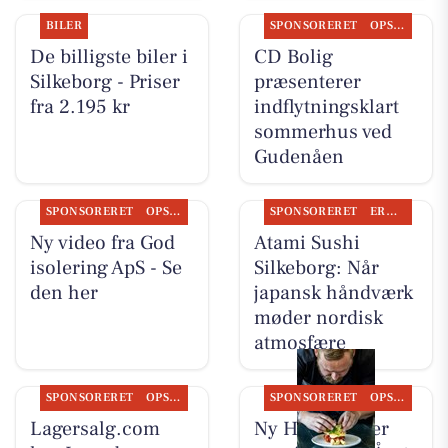
BILER
SPONSORERET
OPSLAGSTAVLEN
De billigste biler i
CD Bolig
Silkeborg - Priser
præsenterer
fra 2.195 kr
indflytningsklart
sommerhus ved
Gudenåen
SPONSORERET
OPSLAGSTAVLEN
SPONSORERET
ERHVERV
Ny video fra God
Atami Sushi
isolering ApS - Se
Silkeborg: Når
den her
japansk håndværk
møder nordisk
atmosfære
SPONSORERET
OPSLAGSTAVLEN
SPONSORERET
OPSLAGSTAVLEN
Lagersalg.com
Ny Hattenæs er