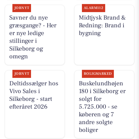
JOBNYT
ALARM112
Savner du nye
Midtjysk Brand &
græsgange? - Her
Redning: Brand i
er nye ledige
bygning
stillinger i
Silkeborg og
omegn
JOBNYT
BOLIGMARKED
Deltidssælger hos
Buskelundhøjen
Vivo Sales i
180 i Silkeborg er
Silkeborg - start
solgt for
efteråret 2026
5.725.000 - se
køberen og 7
andre solgte
boliger