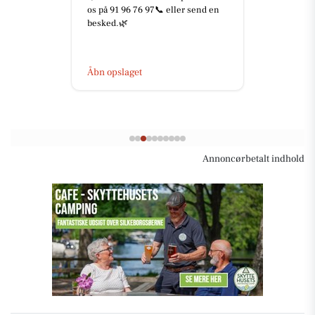
os på 91 96 76 97📞 eller send en
besked.🌿
Åbn opslaget
Annoncørbetalt indhold