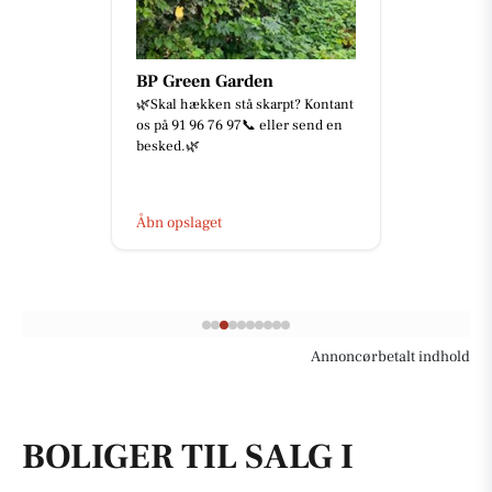
BP Green Garden
🌿Skal hækken stå skarpt? Kontant
os på 91 96 76 97📞 eller send en
besked.🌿
Åbn opslaget
Annoncørbetalt indhold
BOLIGER TIL SALG I