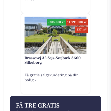
-305.000 kr
14.995.000 kr
2
237 m
Brassøvej 32 Sejs-Svejbæk 8600
Silkeborg
Få gratis salgsvurdering på din
bolig ›
FÅ TRE GRATIS