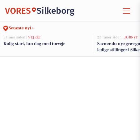
VORES
Silkeborg
Seneste nyt ›
5 timer siden |
VEJRET
23 timer siden |
JOBNYT
Kølig start, lun dag med tørvejr
Savner du nye græsga
ledige stillinger i Si