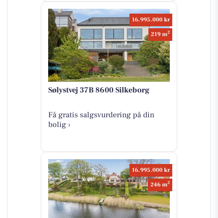
16.995.000 kr
2
219 m
Sølystvej 37B 8600 Silkeborg
Få gratis salgsvurdering på din
bolig ›
16.995.000 kr
2
246 m