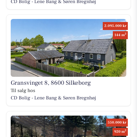
CD Bolig - Lene Bang & Søren Bregnhøj
2.095.000 kr
2
144 m
Gransvinget 8, 8600 Silkeborg
Til salg hos
CD Bolig - Lene Bang & Søren Bregnhøj
550.000 kr
2
920 m