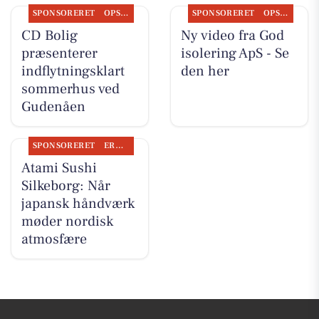
SPONSORERET
OPSLAGSTAVLEN
SPONSORERET
OPSLAGSTAVLEN
CD Bolig
Ny video fra God
præsenterer
isolering ApS - Se
indflytningsklart
den her
sommerhus ved
Gudenåen
SPONSORERET
ERHVERV
Atami Sushi
Silkeborg: Når
japansk håndværk
møder nordisk
atmosfære