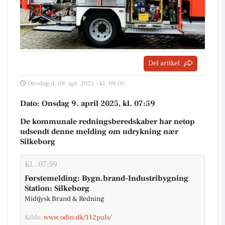
Del artikel
Onsdag d. 09. apr. 2025 - kl. 09:00
Dato: Onsdag 9. april 2025, kl. 07:59
De kommunale redningsberedskaber har netop
udsendt denne melding om udrykning nær
Silkeborg
KL. 07:59
Førstemelding: Bygn.brand-Industribygning
Station: Silkeborg
Midtjysk Brand & Redning
Kilde:
www.odin.dk/112puls/