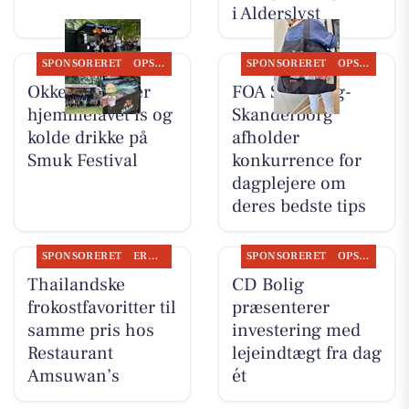
i Alderslyst
SPONSORERET
OPSLAGSTAVLEN
SPONSORERET
OPSLAGSTAVLEN
Okkels serverer
FOA Silkeborg-
hjemmelavet is og
Skanderborg
kolde drikke på
afholder
Smuk Festival
konkurrence for
dagplejere om
deres bedste tips
SPONSORERET
ERHVERV
SPONSORERET
OPSLAGSTAVLEN
Thailandske
CD Bolig
frokostfavoritter til
præsenterer
samme pris hos
investering med
Restaurant
lejeindtægt fra dag
Amsuwan’s
ét