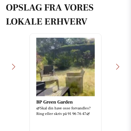
OPSLAG FRA VORES
LOKALE ERHVERV
BP Green Garden
🌿Skal din have osse forvandles?
Ring eller skriv på 91 96 76 47🌿