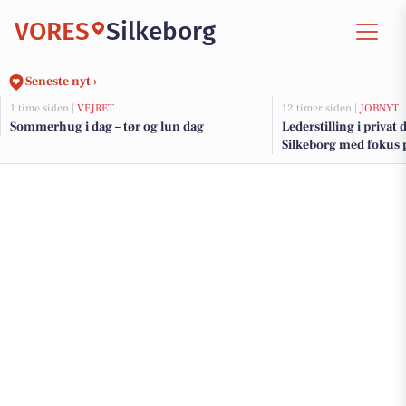
VORES
Silkeborg
Seneste nyt ›
1 time siden |
VEJRET
12 timer siden |
JOBNYT
Sommerhug i dag – tør og lun dag
Lederstilling i privat 
Silkeborg med fokus p
stærke fællesskaber