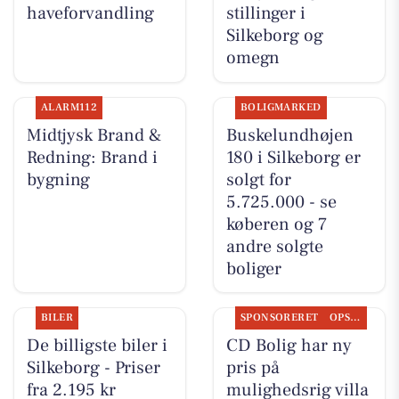
haveforvandling
stillinger i
Silkeborg og
omegn
ALARM112
BOLIGMARKED
Midtjysk Brand &
Buskelundhøjen
Redning: Brand i
180 i Silkeborg er
bygning
solgt for
5.725.000 - se
køberen og 7
andre solgte
boliger
BILER
SPONSORERET
OPSLAGSTAVLEN
De billigste biler i
CD Bolig har ny
Silkeborg - Priser
pris på
fra 2.195 kr
mulighedsrig villa