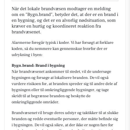
Når det lokale brandvæsen modtager en melding
om en "Bygn.brand", betyder det, at der er en brand i
en bygning, og det er en alvorlig nødsituation, som
kræver en hurtig og koordineret reaktion fra
brandvæsenet.
Alarmerne foregår typisk i koder. Vi har forsøgt at forklare
koden, så du nemmere kan gennemskue hvorfor der er
udrykning i byen:
Bygn.brand: Brand i bygning
Når brandvæsenet ankommer til stedet, vil de undersøge
bygningen og forsøge at lokalisere branden. De vil også
vurdere risikoen for, at branden spreder sig til andre dele af
bygningen eller til omkringliggende bygninger, og tage
skridt til at begrænse branden og beskytte de
omkringliggende områder.
Brandvæsenet vil bruge deres udstyr og taktikker til at slukke
branden og redde eventuelle personer, der måtte befinde sig
i bygningen. De vil også sikre, at der ikke er nogen fare for