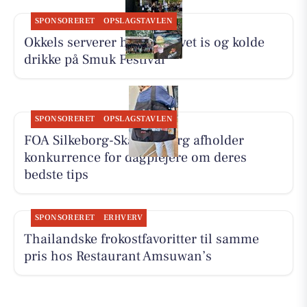
SPONSORERET
OPSLAGSTAVLEN
Okkels serverer hjemmelavet is og kolde
drikke på Smuk Festival
SPONSORERET
OPSLAGSTAVLEN
FOA Silkeborg-Skanderborg afholder
konkurrence for dagplejere om deres
bedste tips
SPONSORERET
ERHVERV
Thailandske frokostfavoritter til samme
pris hos Restaurant Amsuwan’s