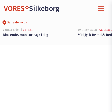
VORES
Silkeborg
Seneste nyt ›
2 timer siden |
VEJRET
10 timer siden |
ALARM11
Blæsende, men tørt vejr i dag
Midtjysk Brand & Red