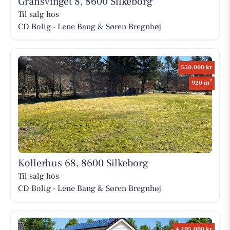
Gransvinget 8, 8600 Silkeborg
Til salg hos
CD Bolig - Lene Bang & Søren Bregnhøj
550.000 kr
2
920 m
Kollerhus 68, 8600 Silkeborg
Til salg hos
CD Bolig - Lene Bang & Søren Bregnhøj
4.195.000 kr