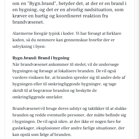
om en "Bygn.brand", betyder det, at der er en brand i
en bygning, og det er en alvorlig nødsituation, som
kræver en hurtig og koordineret reaktion fra
brandvæsenet.
Alarmerne foregår typisk i koder. Vi har forsøgt at forklare
koden, så du nemmere kan gennemskue hvorfor der er
udrykning i byen:
Bygn.brand: Brand i bygning
Når brandvæsenet ankommer til stedet, vil de undersøge
bygningen og forsøge at lokalisere branden. De vil også
vurdere risikoen for, at branden spreder sig til andre dele af
bygningen eller til omkringliggende bygninger, og tage
skridt til at begrænse branden og beskytte de
omkringliggende områder.
Brandvæsenet vil bruge deres udstyr og taktikker til at slukke
branden og redde eventuelle personer, der måtte befinde sig
i bygningen. De vil også sikre, at der ikke er nogen fare for
gaslækager, eksplosioner eller andre farlige situationer, der
kan opstå som følge af branden.