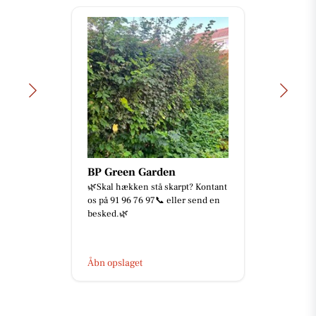
BP Green Garden
🌿Skal hækken stå skarpt? Kontant
os på 91 96 76 97📞 eller send en
besked.🌿
Åbn opslaget