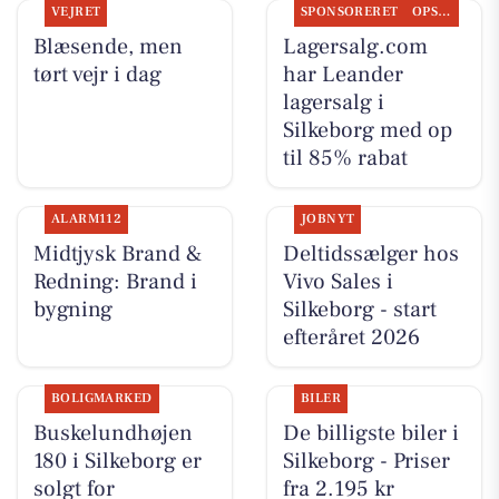
VEJRET
SPONSORERET
OPSLAGSTAVLEN
Blæsende, men
Lagersalg.com
tørt vejr i dag
har Leander
lagersalg i
Silkeborg med op
til 85% rabat
ALARM112
JOBNYT
Midtjysk Brand &
Deltidssælger hos
Redning: Brand i
Vivo Sales i
bygning
Silkeborg - start
efteråret 2026
BOLIGMARKED
BILER
Buskelundhøjen
De billigste biler i
180 i Silkeborg er
Silkeborg - Priser
solgt for
fra 2.195 kr