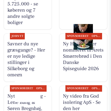
5.725.000 - se
køberen og 7
andre solgte
boliger
JOBNYT
SPONSORERET
OPSLAGSTAVLEN
Savner du nye
Ny Hattenæs er
græsgange? - Her
nomineret til Årets
er nye ledige
Smørrebrød i Den
stillinger i
Danske
Silkeborg og
Spiseguide 2026
omegn
SPONSORERET
OPSLAGSTAVLEN
SPONSORERET
OPSLAGSTAVLEN
Nyt fra CD Bolig -
Ny video fra God
Lene Bang &
isolering ApS - Se
Søren Bregnhøj,
den her