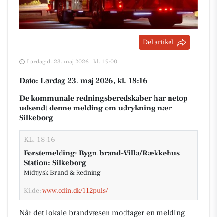
Del artikel
Lørdag d. 23. maj 2026 - kl. 19:00
Dato: Lørdag 23. maj 2026, kl. 18:16
De kommunale redningsberedskaber har netop
udsendt denne melding om udrykning nær
Silkeborg
KL. 18:16
Førstemelding: Bygn.brand-Villa/Rækkehus
Station: Silkeborg
Midtjysk Brand & Redning
Kilde:
www.odin.dk/112puls/
Når det lokale brandvæsen modtager en melding