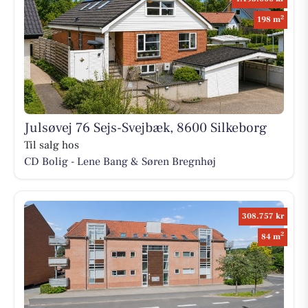
2
198 m
Julsøvej 76 Sejs-Svejbæk, 8600 Silkeborg
Til salg hos
CD Bolig - Lene Bang & Søren Bregnhøj
308.757 kr
2
84 m