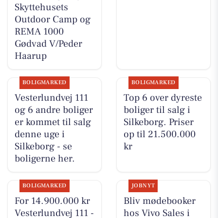
Skyttehusets
Outdoor Camp og
REMA 1000
Gødvad V/Peder
Haarup
BOLIGMARKED
BOLIGMARKED
Vesterlundvej 111
Top 6 over dyreste
og 6 andre boliger
boliger til salg i
er kommet til salg
Silkeborg. Priser
denne uge i
op til 21.500.000
Silkeborg - se
kr
boligerne her.
BOLIGMARKED
JOBNYT
For 14.900.000 kr
Bliv mødebooker
Vesterlundvej 111 -
hos Vivo Sales i