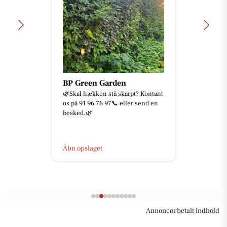
BP Green Garden
🌿Skal hækken stå skarpt? Kontant
os på 91 96 76 97📞 eller send en
besked.🌿
Åbn opslaget
Annoncørbetalt indhold