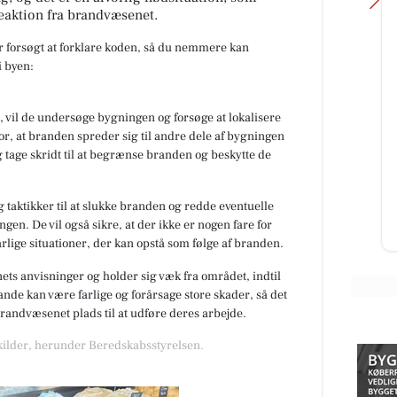
eaktion fra brandvæsenet.
ar forsøgt at forklare koden, så du nemmere kan
 byen:
Skyttehusets Outdoor
 vil de undersøge bygningen og forsøge at lokalisere
Camp
or, at branden spreder sig til andre dele af bygningen
JERE
Lige nu er vi igang med at få skiftet
 tage skridt til at begrænse branden og beskytte de
r af
transformator station. Outdoor
 og
camp giver lige pludselig mening.
.
Til info, vi forvent...
 taktikker til at slukke branden og redde eventuelle
gen. De vil også sikre, at der ikke er nogen fare for
Åbn opslaget
rlige situationer, der kan opstå som følge af branden.
nets anvisninger og holder sig væk fra området, indtil
de kan være farlige og forårsage store skader, så det
 brandvæsenet plads til at udføre deres arbejde.
 kilder, herunder Beredskabsstyrelsen.