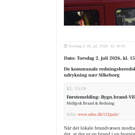
Torsdag d. 02. jul. 2026 - kl. 16:01
Dato: Torsdag 2. juli 2026, kl. 1
De kommunale redningsberedsk
udrykning nær Silkeborg
KL. 15:19
Førstemelding: Bygn.brand-Vil
Midtjysk Brand & Redning
Kilde:
www.odin.dk/112puls/
Når det lokale brandvæsen modta
det, at der er en brand i en bygni