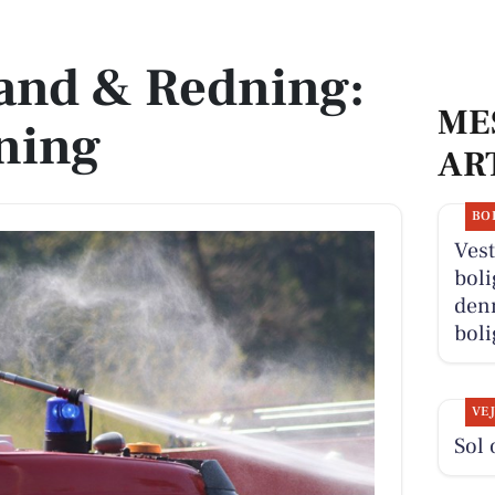
gning
and & Redning:
ME
ning
AR
BO
Vest
boli
denn
boli
VE
Sol 