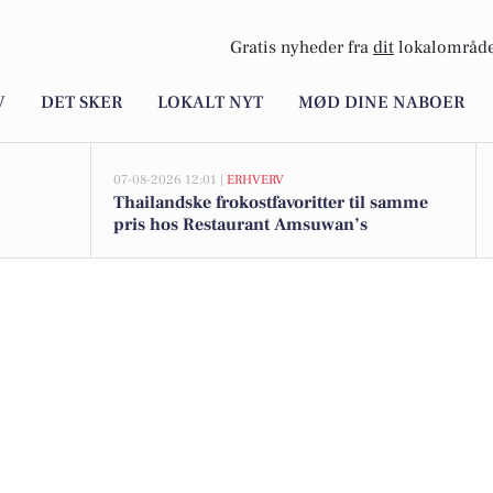
Gratis nyheder fra
dit
lokalområde
V
DET SKER
LOKALT NYT
MØD DINE NABOER
07-08-2026 12:01 |
ERHVERV
Thailandske frokostfavoritter til samme
pris hos Restaurant Amsuwan’s