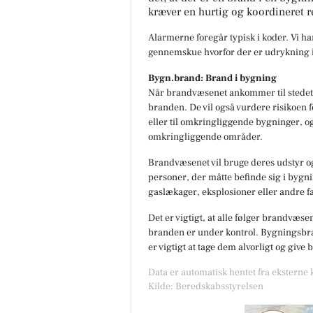
kræver en hurtig og koordineret r
Alarmerne foregår typisk i koder. Vi h
gennemskue hvorfor der er udrykning i
Bygn.brand: Brand i bygning
FOA Silkeborg-
Når brandvæsenet ankommer til stedet,
Skanderborg
branden. De vil også vurdere risikoen f
KONKURRENCE FOR DAGPLE
eller til omkringliggende bygninger, og
Dagplejere har hver dag masse
omkringliggende områder.
gode idéer, kreative løsninger
små tricks, der får hverdagen..
Brandvæsenet vil bruge deres udstyr og
personer, der måtte befinde sig i bygnin
Åbn opslaget
gaslækager, eksplosioner eller andre fa
Det er vigtigt, at alle følger brandvæse
branden er under kontrol. Bygningsbran
er vigtigt at tage dem alvorligt og give
Data er automatisk hentet fra eksterne
Kilde: Beredskabsstyrelsen