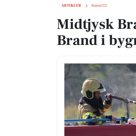
Midtjysk Brand & Redning: Brand i by
ARTIKLER
Alarm112
Midtjysk Br
Brand i byg