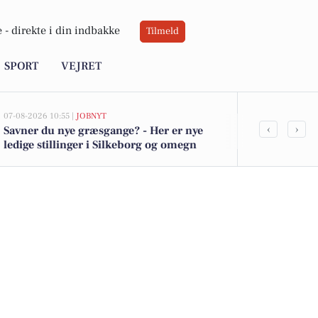
 -
direkte i din indbakke
Tilmeld
SPORT
VEJRET
07-08-2026 10:55 |
JOBNYT
06-08-2026 10:0
‹
›
Savner du nye græsgange? - Her er nye
Atami Sushi 
ledige stillinger i Silkeborg og omegn
håndværk mø