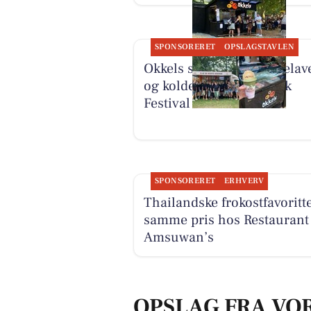
SPONSORERET
OPSLAGSTAVLEN
Okkels serverer hjemmelave
og kolde drikke på Smuk
Festival
SPONSORERET
ERHVERV
Thailandske frokostfavoritte
samme pris hos Restaurant
Amsuwan’s
OPSLAG FRA VO