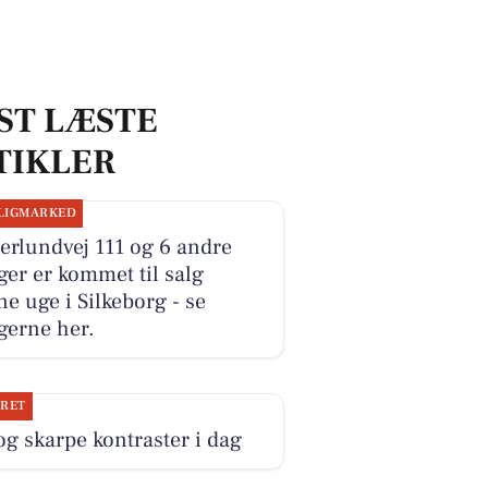
ST LÆSTE
TIKLER
LIGMARKED
erlundvej 111 og 6 andre
ger er kommet til salg
e uge i Silkeborg - se
gerne her.
JRET
og skarpe kontraster i dag