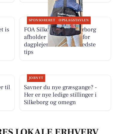
SPONSORERET
OPSLAGSTAVLEN
t is
FOA Silkeborg-Skanderborg
afholder konkurrence for
dagplejere om deres bedste
tips
JOBNYT
r til
Savner du nye græsgange? -
Her er nye ledige stillinger i
Silkeborg og omegn
RES LOKALE ERHVERV