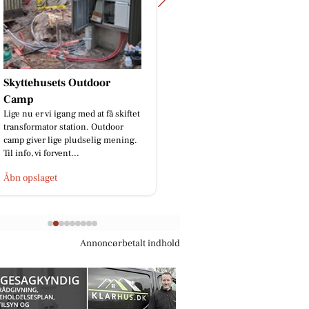
BP Green Garden
God isolering ApS
🌿Skal din have osse forvandles?
Skal vi prank sælgern
Ring eller skriv på 91 96 76 47🌿
gang?😂
Åbn opslaget
Åbn opslaget
Annoncørbetalt indhold