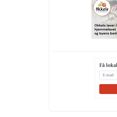
Få loka
Email