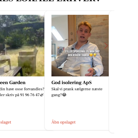
solering ApS
CD Bolig - Lene Bang &
Granli Ve
 prank sælgerne næste
Søren Bregnhøj

✨ NY PRIS ✨ 🏡 Mulighedsrig villa
i attraktive Alderslyst 📍
Gransvinget 8, 8600 Silkeborg
Drømmer I om et hjem, hvor I sel...
slaget
Åbn opslage
Åbn opslaget