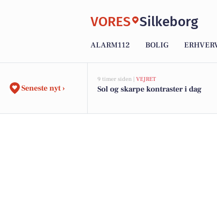
VORES
Silkeborg
ALARM112
BOLIG
ERHVER
9 timer siden |
VEJRET
Seneste nyt ›
Sol og skarpe kontraster i dag