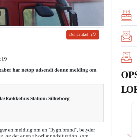
Del artikel
5:19
aber har netop udsendt denne melding om
OP
LO
la/Rækkehus Station: Silkeborg
ger en melding om en "Bygn.brand", betyder
ng, og det er en alvorlig nødsituation, som