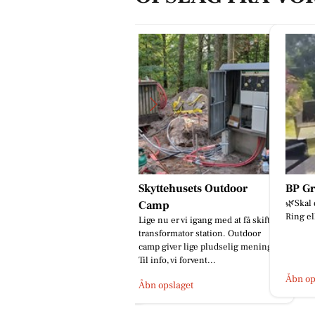
kyttehusets Outdoor
BP Green Garden
God i
🌿Skal din have osse forvandles?
Skal vi
amp
Ring eller skriv på 91 96 76 47🌿
gang?
ge nu er vi igang med at få skiftet
ansformator station. Outdoor
mp giver lige pludselig mening.
l info, vi forvent...
Åbn opslaget
Åbn op
bn opslaget