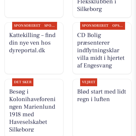
Fleksklubben i
Silkeborg
SPONSORERET
SPONSORERET INDHOLD
SPONSORERET
OPSLAGSTAVLEN
Kattekilling – find
CD Bolig
din nye ven hos
præsenterer
dyreportal.dk
indflytningsklar
villa midt i hjertet
af Engesvang
DET SKER
VEJRET
Besøg i
Blød start med lidt
Kolonihaveforeni
regn i luften
ngen Marienlund
1918 med
Haveselskabet
Silkeborg