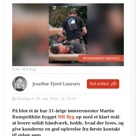
Foto: MR Byg
.
Josefine Fjord Laursen
Del artikel
Mandag d. 29. sep. 2025 - kl. 10:50
På blot ét år har 31-årige tømrermester Martin
Rumpelthiin bygget
MR Byg
op med et klart mål:
at levere solidt håndværk, holde, hvad der loves, og
give kunderne en god oplevelse fra første kontakt
til sidste søm.