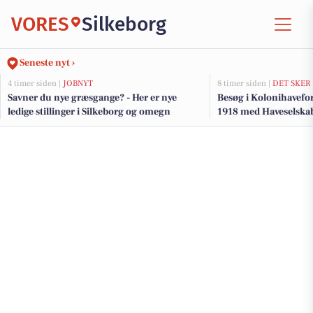
VORES
Silkeborg
Seneste nyt ›
4 timer siden |
JOBNYT
8 timer siden |
DET SKER
Savner du nye græsgange? - Her er nye
Besøg i Kolonihavef
ledige stillinger i Silkeborg og omegn
1918 med Haveselskab