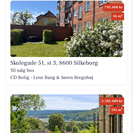
795.000 kr
2
36 m
Skolegade 51, st 3, 8600 Silkeborg
Til salg hos
CD Bolig - Lene Bang & Søren Bregnhøj
3.195.000 kr
2
191 m