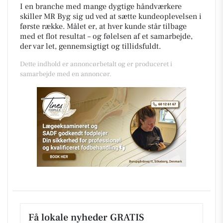
I en branche med mange dygtige håndværkere
skiller MR Byg sig ud ved at sætte kundeoplevelsen i
første række. Målet er, at hver kunde står tilbage
med et flot resultat – og følelsen af et samarbejde,
der var let, gennemsigtigt og tillidsfuldt.
Dette indhold er annoncørbetalt og er produceret i
samarbejde med en annoncør.
Få lokale nyheder GRATIS