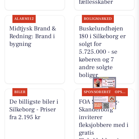
fællesskaber
ALARM112
BOLIGMARKED
Midtjysk Brand &
Buskelundhøjen
Redning: Brand i
180 i Silkeborg er
bygning
solgt for
5.725.000 - se
køberen og 7
andre solgte
boliger
BILER
SPONSORERET
OPSLAGSTAVLEN
De billigste biler i
FOA Silkeborg-
Silkeborg - Priser
Skanderborg
fra 2.195 kr
inviterer
fleksjobbere med i
gratis