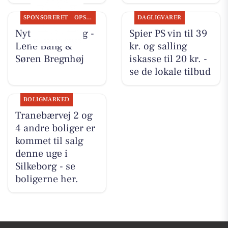
SPONSORERET
OPSLAGSTAVLEN
DAGLIGVARER
Nyt fra CD Bolig -
Spier PS vin til 39
Lene Bang &
kr. og salling
Søren Bregnhøj
iskasse til 20 kr. -
se de lokale tilbud
BOLIGMARKED
Tranebærvej 2 og
4 andre boliger er
kommet til salg
denne uge i
Silkeborg - se
boligerne her.