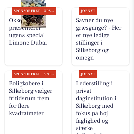
SPONSORERET
OPSLAGSTAVLEN
JOBNYT
Okkels
Savner du nye
præsenterer
græsgange? - Her
ugens special
er nye ledige
Limone Dubai
stillinger i
Silkeborg og
omegn
SPONSORERET
SPONSORERET INDHOLD
JOBNYT
Boligkøbere i
Lederstilling i
Silkeborg vælger
privat
fritidsrum frem
daginstitution i
for flere
Silkeborg med
kvadratmeter
fokus på høj
faglighed og
stærke