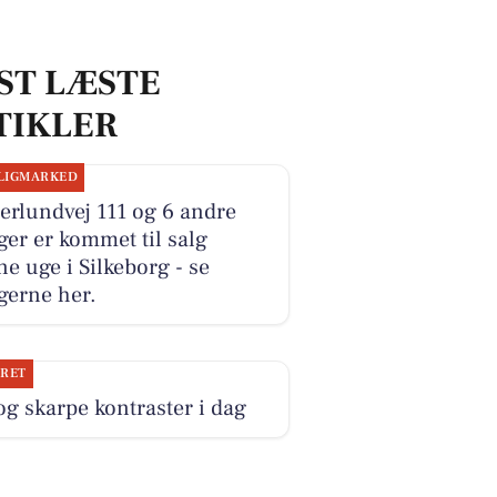
ST LÆSTE
TIKLER
LIGMARKED
erlundvej 111 og 6 andre
ger er kommet til salg
e uge i Silkeborg - se
gerne her.
JRET
og skarpe kontraster i dag