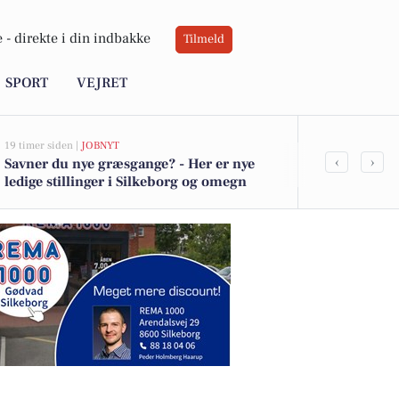
 -
direkte i din indbakke
Tilmeld
SPORT
VEJRET
19 timer siden |
JOBNYT
06-08-2026 10:0
‹
›
Savner du nye græsgange? - Her er nye
Atami Sushi 
ledige stillinger i Silkeborg og omegn
håndværk mø