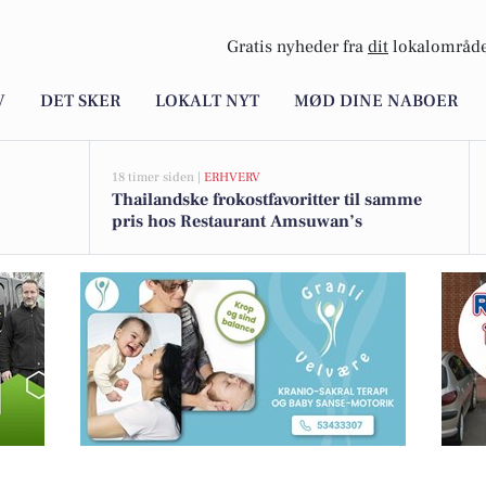
Gratis nyheder fra
dit
lokalområde
V
DET SKER
LOKALT NYT
MØD DINE NABOER
18 timer siden |
ERHVERV
Thailandske frokostfavoritter til samme
pris hos Restaurant Amsuwan’s
 her