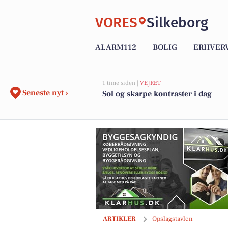
VORES
Silkeborg
ALARM112
BOLIG
ERHVER
1 time siden |
VEJRET
Seneste nyt ›
Sol og skarpe kontraster i dag
Ny video fra God isolering ApS - Se den
ARTIKLER
Opslagstavlen