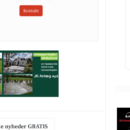
Kontakt
Skyttehusets Outdoor
Camp
JERE
Lige nu er vi igang med at få skiftet
r af
transformator station. Outdoor
 og
camp giver lige pludselig mening.
.
Til info, vi forvent...
Åbn opslaget
le nyheder GRATIS