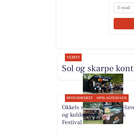
Email
VEJRET
Sol og skarpe kont
SPONSORERET
OPSLAGSTAVLEN
Okkels serverer hjemmelave
og kolde drikke på Smuk
Festival