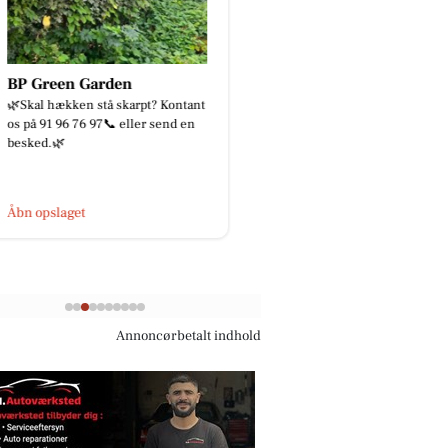
BP Green Garden
God isolering ApS
🌿Skal hækken stå skarpt? Kontant
Skal vi prank sælgern
os på 91 96 76 97📞 eller send en
gang?😂
besked.🌿
Åbn opslaget
Åbn opslaget
Annoncørbetalt indhold