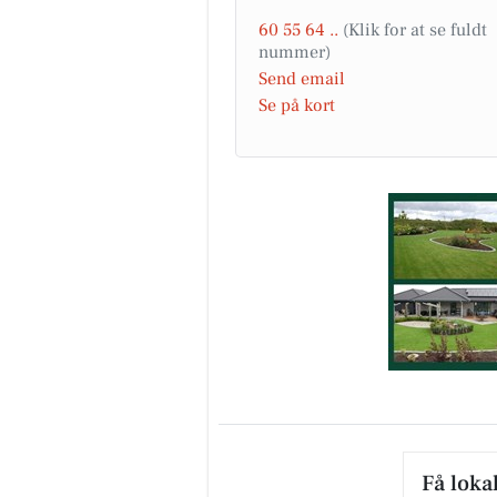
60 55 64 ..
Send email
FOA Silkeborg-
Se på kort
Skanderborg
KONKURRENCE FOR DAGPLE
Dagplejere har hver dag masse
gode idéer, kreative løsninger
små tricks, der får hverdagen..
Åbn opslaget
Få loka