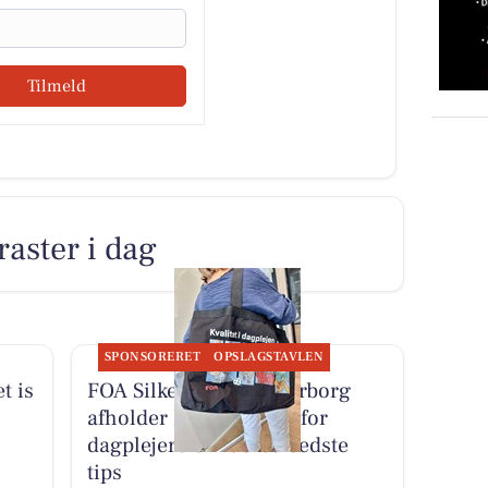
Tilmeld
raster i dag
SPONSORERET
OPSLAGSTAVLEN
t is
FOA Silkeborg-Skanderborg
afholder konkurrence for
dagplejere om deres bedste
tips