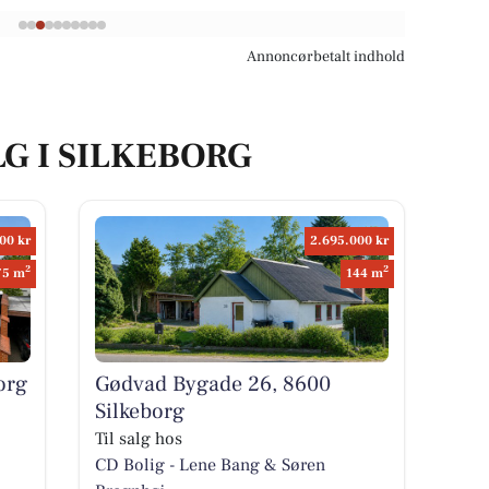
Annoncørbetalt indhold
LG I SILKEBORG
00 kr
2.695.000 kr
2
2
75 m
144 m
org
Gødvad Bygade 26, 8600
Silkeborg
Til salg hos
CD Bolig - Lene Bang & Søren