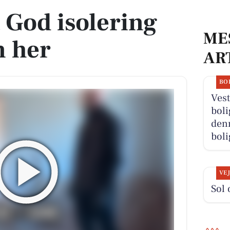
a God isolering
ME
n her
AR
BO
Vest
boli
denn
boli
VE
Sol 