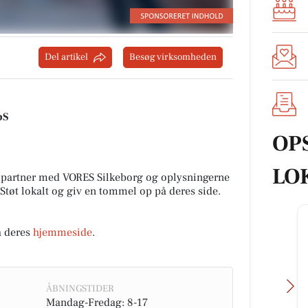
Del artikel
Besøg virksomheden
pS
OP
LO
 partner med VORES Silkeborg og oplysningerne
 Støt lokalt og giv en tommel op på deres side.
å deres
hjemmeside
.
ÅBNINGSTIDER
Mandag-Fredag: 8-17