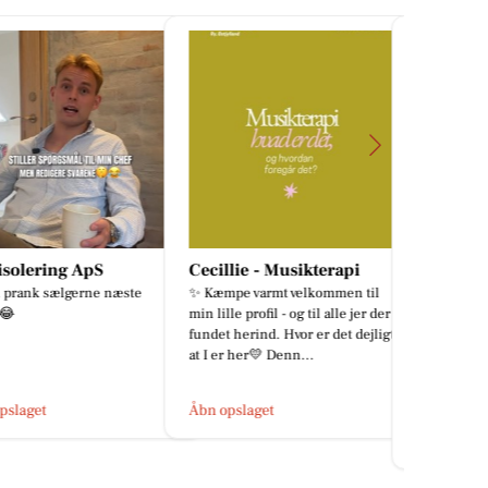
solering ApS
Cecillie - Musikterapi
CD Bolig 
 prank sælgerne næste
✨ Kæmpe varmt velkommen til
Søren Br

min lille profil - og til alle jer der er
🏡 Meget hus
fundet herind. Hvor er det dejligt,
Skægkær 📍 V
at I er her💛 Denn...
Silkeborg ✅ 
kælder ✅ Fj
...
slaget
Åbn opslaget
Åbn opslage