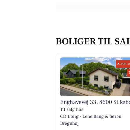
BOLIGER TIL SA
2.595.0
Enghavevej 33, 8600 Silkeb
Til salg hos
CD Bolig - Lene Bang & Søren
Bregnhøj