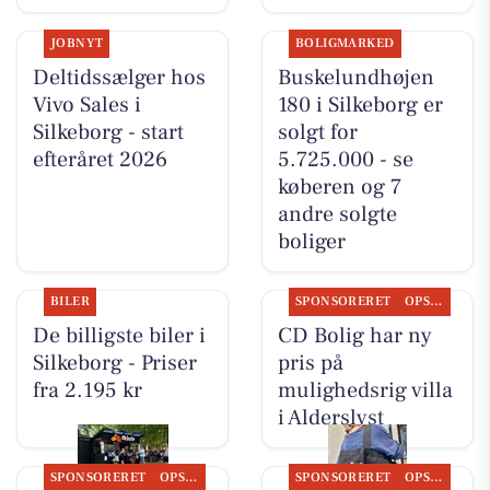
JOBNYT
BOLIGMARKED
Deltidssælger hos
Buskelundhøjen
Vivo Sales i
180 i Silkeborg er
Silkeborg - start
solgt for
efteråret 2026
5.725.000 - se
køberen og 7
andre solgte
boliger
BILER
SPONSORERET
OPSLAGSTAVLEN
De billigste biler i
CD Bolig har ny
Silkeborg - Priser
pris på
fra 2.195 kr
mulighedsrig villa
i Alderslyst
SPONSORERET
OPSLAGSTAVLEN
SPONSORERET
OPSLAGSTAVLEN