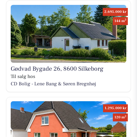
2.695.000 kr
2
144 m
Gødvad Bygade 26, 8600 Silkeborg
Til salg hos
CD Bolig - Lene Bang & Søren Bregnhøj
1.295.000 kr
2
120 m