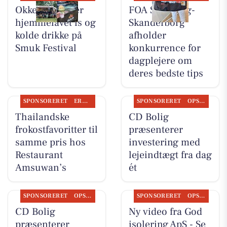
Okkels serverer
FOA Silkeborg-
hjemmelavet is og
Skanderborg
kolde drikke på
afholder
Smuk Festival
konkurrence for
dagplejere om
deres bedste tips
SPONSORERET
ERHVERV
SPONSORERET
OPSLAGSTAVLEN
Thailandske
CD Bolig
frokostfavoritter til
præsenterer
samme pris hos
investering med
Restaurant
lejeindtægt fra dag
Amsuwan’s
ét
SPONSORERET
OPSLAGSTAVLEN
SPONSORERET
OPSLAGSTAVLEN
CD Bolig
Ny video fra God
præsenterer
isolering ApS - Se