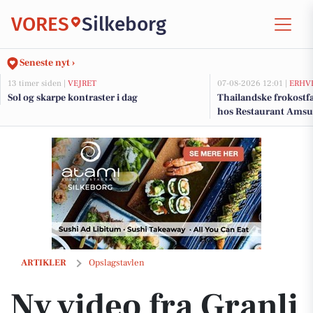
VORES
Silkeborg
Seneste nyt ›
13 timer siden |
VEJRET
07-08-2026 12:01 |
ERHV
Sol og skarpe kontraster i dag
Thailandske frokostfa
hos Restaurant Amsu
Ny video fra Granli Velvære - Se den her
ARTIKLER
Opslagstavlen
Ny video fra Granli