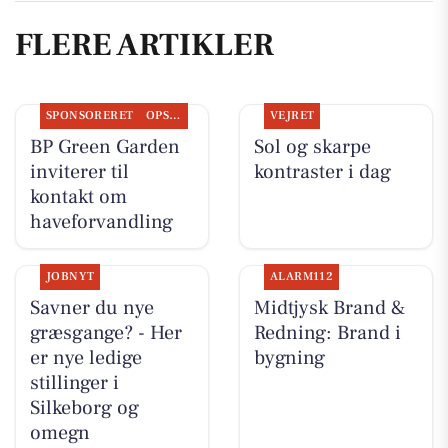
FLERE ARTIKLER
SPONSORERET
OPSLAGSTAVLEN
VEJRET
BP Green Garden
Sol og skarpe
inviterer til
kontraster i dag
kontakt om
haveforvandling
JOBNYT
ALARM112
Savner du nye
Midtjysk Brand &
græsgange? - Her
Redning: Brand i
er nye ledige
bygning
stillinger i
Silkeborg og
omegn