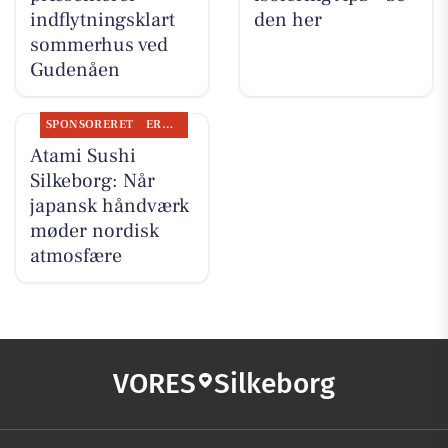
indflytningsklart
den her
sommerhus ved
Gudenåen
SPONSORERET
ERHVERV
Atami Sushi
Silkeborg: Når
japansk håndværk
møder nordisk
atmosfære
VORES
Silkeborg