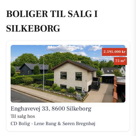
BOLIGER TIL SALG I
SILKEBORG
2.595.000 kr
2
75 m
Enghavevej 33, 8600 Silkeborg
Til salg hos
CD Bolig - Lene Bang & Søren Bregnhøj