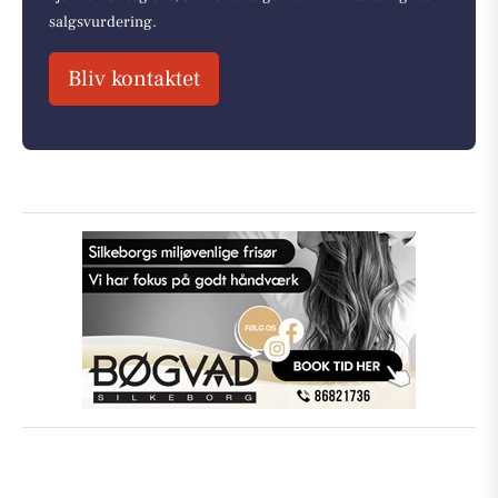
salgsvurdering.
Bliv kontaktet