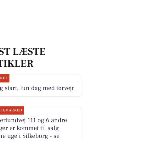
ST LÆSTE
TIKLER
JRET
g start, lun dag med tørvejr
LIGMARKED
erlundvej 111 og 6 andre
ger er kommet til salg
e uge i Silkeborg - se