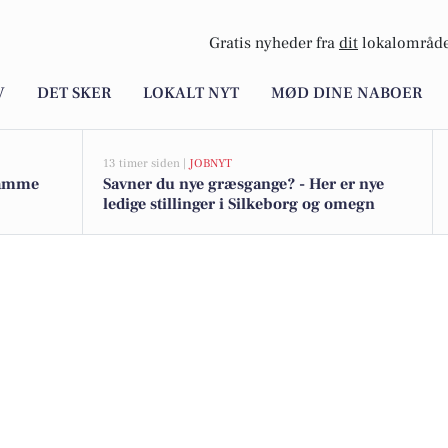
Gratis nyheder fra
dit
lokalområde
V
DET SKER
LOKALT NYT
MØD DINE NABOER
13 timer siden |
JOBNYT
 samme
Savner du nye græsgange? - Her er nye
ledige stillinger i Silkeborg og omegn