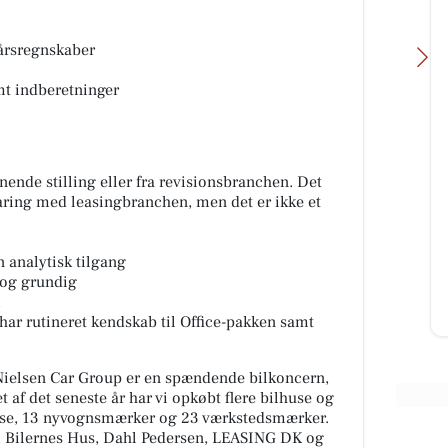
årsregnskaber
t indberetninger
rg-
Skyttehusets Outdoor
gnende stilling eller fra revisionsbranchen. Det
g
Camp
rfaring med leasingbranchen, men det er ikke et
FOR DAGPLEJERE
Lige nu er vi igang med at få skiftet
hver dag masser af
transformator station. Outdoor
tive løsninger og
camp giver lige pludselig mening.
n analytisk tilgang
får hverdagen...
Til info, vi forvent...
 og grundig
m
Åbn opslaget
har rutineret kendskab til Office-pakken samt
 Nielsen Car Group er en spændende bilkoncern,
et af det seneste år har vi opkøbt flere bilhuse og
use, 13 nyvognsmærker og 23 værkstedsmærker.
, Bilernes Hus, Dahl Pedersen, LEASING DK og