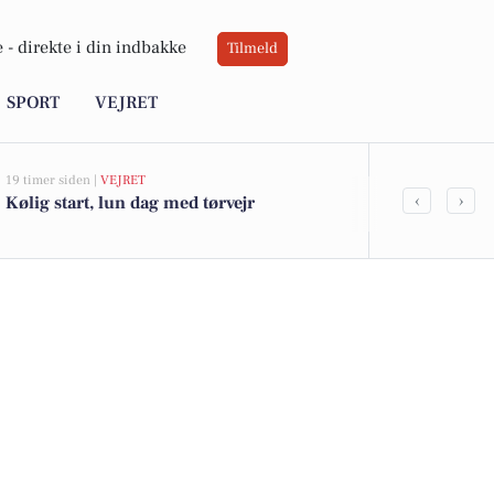
 -
direkte i din indbakke
Tilmeld
SPORT
VEJRET
19 timer siden |
VEJRET
06-08-2026 10:0
‹
›
Kølig start, lun dag med tørvejr
Atami Sushi 
håndværk mø