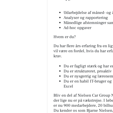
Udarbejdelse af måned- og 
Analyser og rapportering
Månedlige afstemninger sam
Ad-hoc opgaver
Hvem er du?
FOA Silkebo
Du har flere års erfaring fra en li
Skanderbor
vil være en fordel, hvis du har e
KONKURRENCE 
krav.
Dagplejere har 
gode idéer, krea
Du er fagligt stærk og har e
små tricks, der 
Du er struktureret, proaktiv
Du er nysgerrig og lærene
Åbn opslaget
Du er en habil IT-bruger og 
Excel
Bliv en del af Nielsen Car Group
der lige nu er på vækstrejse. I løb
er nu 900 medarbejdere, 20 bilh
Du kender os som Bjarne Nielsen