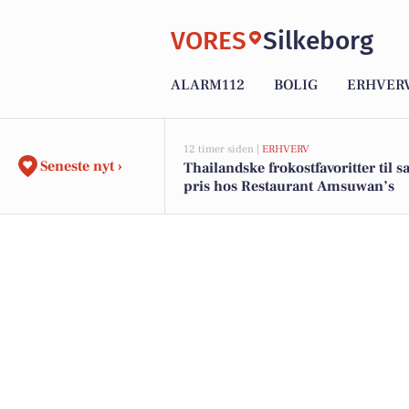
VORES
Silkeborg
ALARM112
BOLIG
ERHVER
12 timer siden |
ERHVERV
Seneste nyt ›
Thailandske frokostfavoritter til
pris hos Restaurant Amsuwan’s