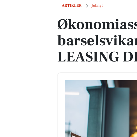
Økonomiassistent til barselsvikariat 
ARTIKLER
Jobnyt
Økonomiassi
barselsvika
LEASING DK