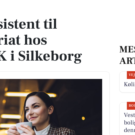
hos LEASING DK i Silkeborg
stent til
riat hos
ME
 i Silkeborg
AR
VE
Køli
BO
Vest
boli
denn