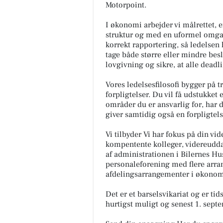
Motorpoint.
I økonomi arbejder vi målrettet, 
struktur og med en uformel omgan
korrekt rapportering, så ledelsen 
tage både større eller mindre besl
lovgivning og sikre, at alle deadl
Vores ledelsesfilosofi bygger på 
forpligtelser. Du vil få udstukket
områder du er ansvarlig for, har du 
giver samtidig også en forpligtelse 
Vi tilbyder Vi har fokus på din vi
kompentente kolleger, videreudd
af administrationen i Bilernes Hus
personaleforening med flere arra
afdelingsarrangementer i økonomi 
Det er et barselsvikariat og er ti
hurtigst muligt og senest 1. septe