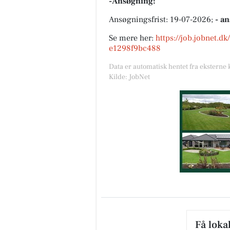
-Ansøgning:
Ansøgningsfrist: 19-07-2026;
- a
Se mere her:
https://job.jobnet.d
e1298f9bc488
Data er automatisk hentet fra eksterne 
Kilde: JobNet
Få loka