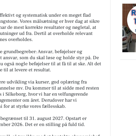
effektivt og systematisk under en meget flad
gstone. Vores målsætning er hver dag at sikre
har de mest korrekte resultater og nøgletal, at
utninger ud fra. Dertil at overholde relevant
ines overholdes.
tre grundbegreber: Ansvar, beføjelser og
 et ansvar, som du skal løse og holde styr på. De
også nogle beføjelser til at få til at ske. Alt det
til at levere et resultat.
dere udvikling via kurser, god oplæring fra
annelse mv. Du kommer til at sidde med resten
 i Silkeborg, hvor vi har en velfungerende
ngementer om året. Derudover har vi
for at styrke vores fællesskab.
dsbegrænset til 31. august 2027. Opstart er
mber 2026. Det er en stilling på fuld tid.