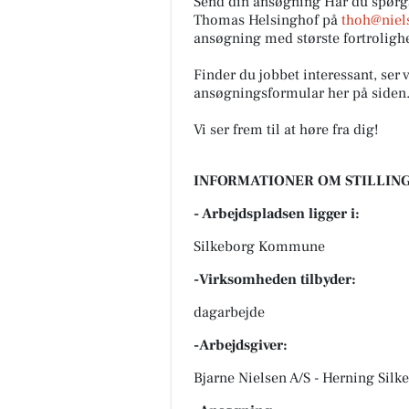
Send din ansøgning Har du spørg
Thomas Helsinghof på
thoh@niel
ansøgning med største fortroligh
Finder du jobbet interessant, ser 
ansøgningsformular her på siden. 
Vi ser frem til at høre fra dig!
INFORMATIONER OM STILLING
- Arbejdspladsen ligger i:
Silkeborg Kommune
-Virksomheden tilbyder:
dagarbejde
-Arbejdsgiver:
Bjarne Nielsen A/S - Herning Silk