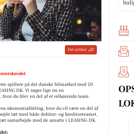
boli
Del artikel
 overskredet
rste spillere på det danske bilmarked med 20
OP
EASING DK. Vi søger lige nu en
hvor du blev en del af et velkørende team.
LO
ns økonomiafdeling, hvor du vil være en del af
rbejde tæt med både debitor- og kreditorteamet,
 tæt samarbejde med de ansatte i LEASING DK.
det: