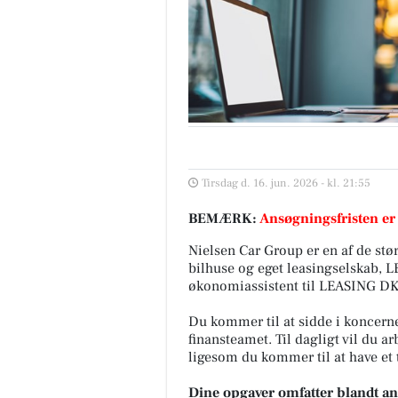
Tirsdag d. 16. jun. 2026 - kl. 21:55
BEMÆRK:
Ansøgningsfristen er
Nielsen Car Group er en af de stø
bilhuse og eget leasingselskab, L
økonomiassistent til LEASING DK, 
Du kommer til at sidde i koncerne
finansteamet. Til dagligt vil du a
ligesom du kommer til at have et
Dine opgaver omfatter blandt an