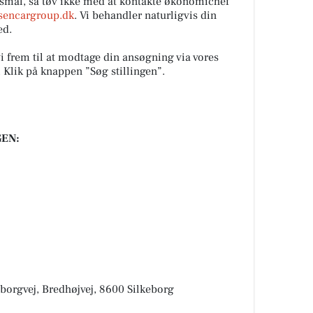
smål, så tøv ikke med at kontakte økonomichef
sencargroup.dk
. Vi behandler naturligvis din
ed.
vi frem til at modtage din ansøgning via vores
Klik på knappen ”Søg stillingen”.
EN:
eborgvej, Bredhøjvej, 8600 Silkeborg