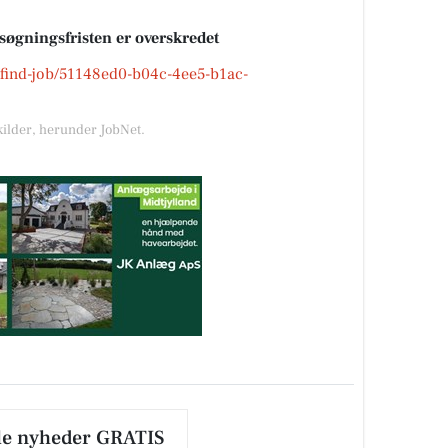
nsøgningsfristen er overskredet
k/find-job/51148ed0-b04c-4ee5-b1ac-
kilder, herunder JobNet.
le nyheder GRATIS