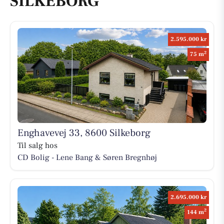
SILKEBORG
2.595.000 kr
2
75 m
Enghavevej 33, 8600 Silkeborg
Til salg hos
CD Bolig - Lene Bang & Søren Bregnhøj
2.695.000 kr
2
144 m