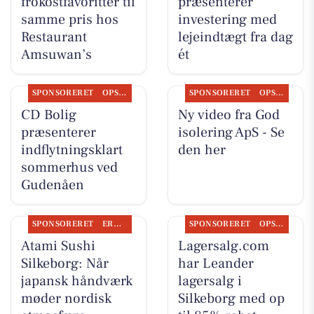
frokostfavoritter til
præsenterer
samme pris hos
investering med
Restaurant
lejeindtægt fra dag
Amsuwan’s
ét
SPONSORERET
OPSLAGSTAVLEN
SPONSORERET
OPSLAGSTAVLEN
CD Bolig
Ny video fra God
præsenterer
isolering ApS - Se
indflytningsklart
den her
sommerhus ved
Gudenåen
SPONSORERET
ERHVERV
SPONSORERET
OPSLAGSTAVLEN
Atami Sushi
Lagersalg.com
Silkeborg: Når
har Leander
japansk håndværk
lagersalg i
møder nordisk
Silkeborg med op