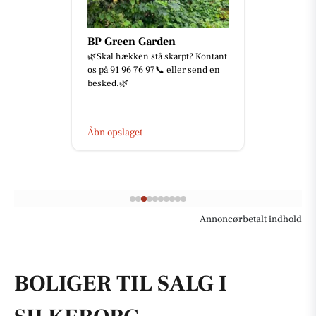
BP Green Garden
🌿Skal hækken stå skarpt? Kontant
os på 91 96 76 97📞 eller send en
besked.🌿
Åbn opslaget
Annoncørbetalt indhold
BOLIGER TIL SALG I