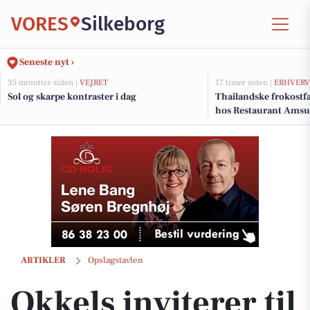
VORES
Silkeborg
Seneste nyt ›
35 minutter siden |
VEJRET
17 timer siden |
ERHVERV
Sol og skarpe kontraster i dag
Thailandske frokostfa
hos Restaurant Amsu
Okkels inviterer til affogato med is og friskbrygget espresso
ARTIKLER
Opslagstavlen
Okkels inviterer til