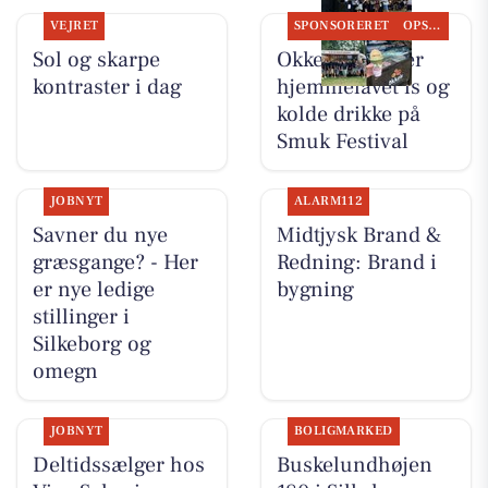
VEJRET
SPONSORERET
OPSLAGSTAVLEN
Sol og skarpe
Okkels serverer
kontraster i dag
hjemmelavet is og
kolde drikke på
Smuk Festival
JOBNYT
ALARM112
Savner du nye
Midtjysk Brand &
græsgange? - Her
Redning: Brand i
er nye ledige
bygning
stillinger i
Silkeborg og
omegn
JOBNYT
BOLIGMARKED
Deltidssælger hos
Buskelundhøjen