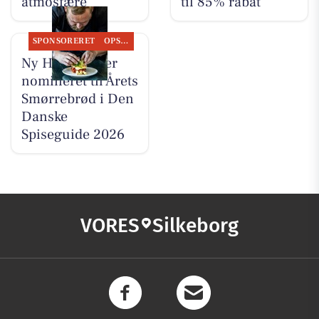
atmosfære
til 85% rabat
SPONSORERET
OPSLAGSTAVLEN
Ny Hattenæs er
nomineret til Årets
Smørrebrød i Den
Danske
Spiseguide 2026
VORES
Silkeborg