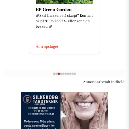
BP Green Garden
🌿Skal hækken stå skarpt? Kontant
os på 91 96 76 97📞 eller send en
besked.🌿
Åbn opslaget
Annoncørbetalt indhold