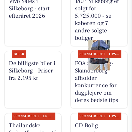
Vivo Sales i
180 i Silkeborg er
Silkeborg - start
solgt for
efteråret 2026
5.725.000 - se
køberen og 7
andre solgte
boliger
BILER
SPONSORERET
OPSLAGSTAVLEN
De billigste biler i
FOA Silkeborg-
Silkeborg - Priser
Skanderborg
fra 2.195 kr
afholder
konkurrence for
dagplejere om
deres bedste tips
SPONSORERET
ERHVERV
SPONSORERET
OPSLAGSTAVLEN
Thailandske
CD Bolig