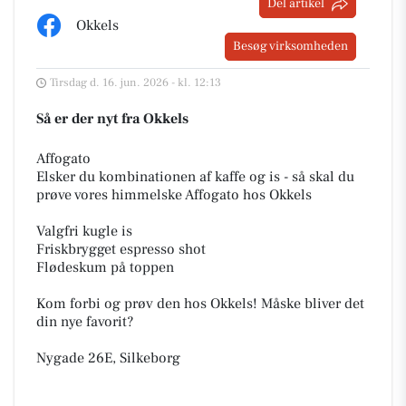
Del artikel
Okkels
Besøg virksomheden
Tirsdag d. 16. jun. 2026 - kl. 12:13
Så er der nyt fra Okkels
️Affogato️
Elsker du kombinationen af kaffe og is - så skal du
prøve vores himmelske Affogato hos Okkels
Valgfri kugle is
️Friskbrygget espresso shot
Flødeskum på toppen
Kom forbi og prøv den hos Okkels! Måske bliver det
din nye favorit?
Nygade 26E, Silkeborg