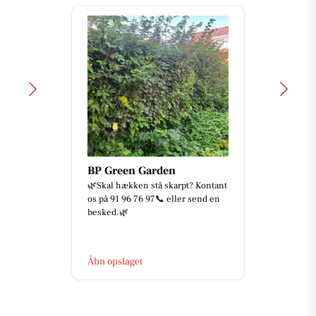
BP Green Garden
🌿Skal hækken stå skarpt? Kontant
os på 91 96 76 97📞 eller send en
besked.🌿
Åbn opslaget