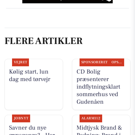
FLERE ARTIKLER
VEJRET
SPONSORERET
OPSLAGSTAVLEN
Kølig start, lun
CD Bolig
dag med tørvejr
præsenterer
indflytningsklart
sommerhus ved
Gudenåen
JOBNYT
ALARM112
Savner du nye
Midtjysk Brand &