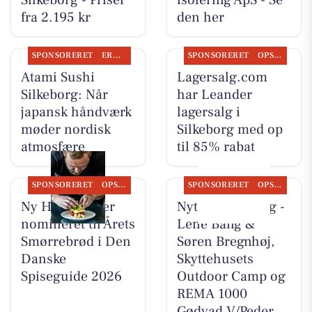
Silkeborg - Priser
isolering ApS - Se
fra 2.195 kr
den her
SPONSORERET
ERHVERV
SPONSORERET
OPSLAGSTAVLEN
Atami Sushi
Lagersalg.com
Silkeborg: Når
har Leander
japansk håndværk
lagersalg i
møder nordisk
Silkeborg med op
atmosfære
til 85% rabat
SPONSORERET
OPSLAGSTAVLEN
SPONSORERET
OPSLAGSTAVLEN
Ny Hattenæs er
Nyt fra CD Bolig -
nomineret til Årets
Lene Bang &
Smørrebrød i Den
Søren Bregnhøj,
Danske
Skyttehusets
Spiseguide 2026
Outdoor Camp og
REMA 1000
Gødvad V/Peder