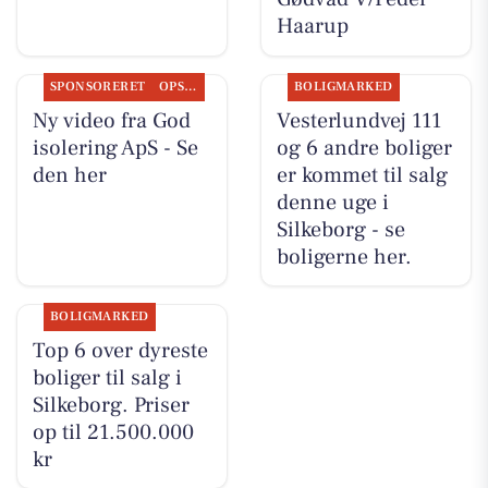
Haarup
SPONSORERET
OPSLAGSTAVLEN
BOLIGMARKED
Ny video fra God
Vesterlundvej 111
isolering ApS - Se
og 6 andre boliger
den her
er kommet til salg
denne uge i
Silkeborg - se
boligerne her.
BOLIGMARKED
Top 6 over dyreste
boliger til salg i
Silkeborg. Priser
op til 21.500.000
kr