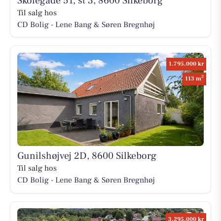
Skolegade 51, st 3, 8600 Silkeborg
Til salg hos
CD Bolig - Lene Bang & Søren Bregnhøj
1.795.000 kr
2
113 m
Gunilshøjvej 2D, 8600 Silkeborg
Til salg hos
CD Bolig - Lene Bang & Søren Bregnhøj
3.295.000 kr