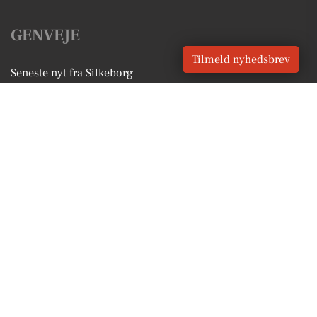
GENVEJE
Tilmeld nyhedsbrev
Seneste nyt fra Silkeborg
Vores lokale erhverv
Kalenderen for Silkeborg
Fakta om Silkeborg
Erhvervsartikler
Silkeborg Kommune
Få en gratis salgsvurdering
Sponsoreret indhold
Vores Digital © 2026
Kontakt VORES Digital