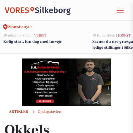
VORES
Silkeborg
Seneste nyt ›
50 minutter siden |
VEJRET
19 timer siden |
JOBNYT
Kølig start, lun dag med tørvejr
Savner du nye græsga
ledige stillinger i Si
Okkels præsenterer skildpadde flødebolle is som ugens special
ARTIKLER
Opslagstavlen
Okkels