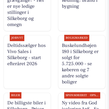
græsgange? - Her
Redning: Brand i
er nye ledige
bygning
stillinger i
Silkeborg og
omegn
JOBNYT
BOLIGMARKED
Deltidssælger hos
Buskelundhøjen
Vivo Sales i
180 i Silkeborg er
Silkeborg - start
solgt for
efteråret 2026
5.725.000 - se
køberen og 7
andre solgte
boliger
BILER
SPONSORERET
OPSLAGSTAVLEN
De billigste biler i
Ny video fra God