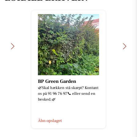
BP Green Garden
🌿Skal hækken stå skarpt? Kontant
os på 91 96 76 97📞 eller send en
besked.🌿
Åbn opslaget