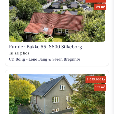
2
191 m
Funder Bakke 55, 8600 Silkeborg
Til salg hos
CD Bolig - Lene Bang & Søren Bregnhøj
2.695.000 kr
2
137 m