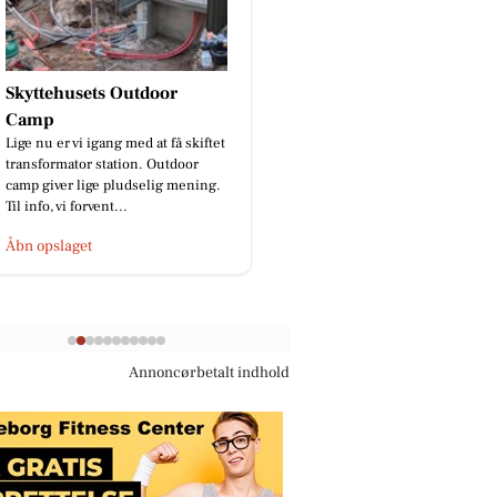
BP Green Garden
God isolering ApS
🌿Skal hækken stå skarpt? Kontant
Skal vi prank sælgern
os på 91 96 76 97📞 eller send en
gang?😂
besked.🌿
Åbn opslaget
Åbn opslaget
Annoncørbetalt indhold