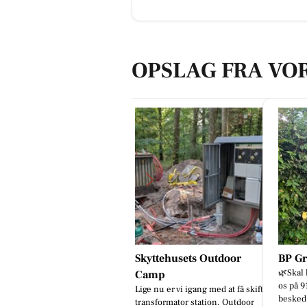
OPSLAG FRA VO
kyttehusets Outdoor
BP Green Garden
God i
🌿Skal hækken stå skarpt? Kontant
Skal vi
amp
os på 91 96 76 97📞 eller send en
gang?
ge nu er vi igang med at få skiftet
besked.🌿
ansformator station. Outdoor