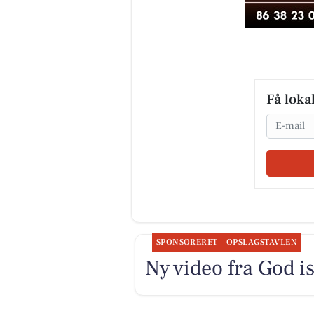
Få loka
Email
SPONSORERET
OPSLAGSTAVLEN
Ny video fra God i