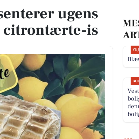
senterer ugens
ME
 citrontærte-is
AR
VE
Blæs
BO
Vest
boli
denn
boli