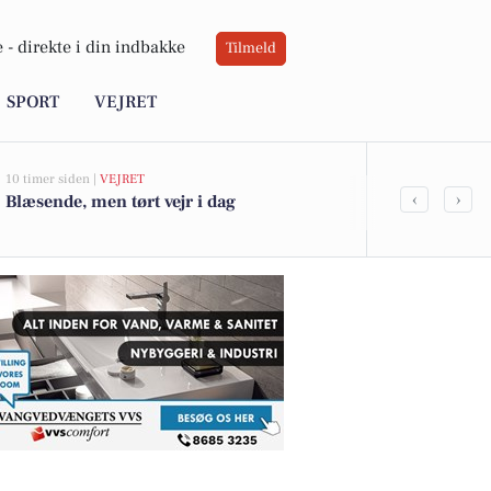
 -
direkte i din indbakke
Tilmeld
SPORT
VEJRET
10 timer siden |
VEJRET
18 timer siden |
A
‹
›
Blæsende, men tørt vejr i dag
Midtjysk Bra
bygning