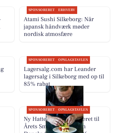
SPONSORERET
ERHVERV
-
Atami Sushi Silkeborg: Når
i
japansk håndværk møder
nordisk atmosfære
SPONSORERET
OPSLAGSTAVLEN
ag
Lagersalg.com har Leander
lagersalg i Silkeborg med op til
85% rabat
SPONSORERET
OPSLAGSTAVLEN
Ny Hattenæs er nomineret til
Årets Smørrebrød i Den