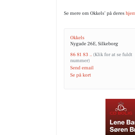
Se mere om Okkels’ på deres
hje
Okkels
Nygade 26E, Silkeborg
86 81 83 ..
Send email
Se på kort