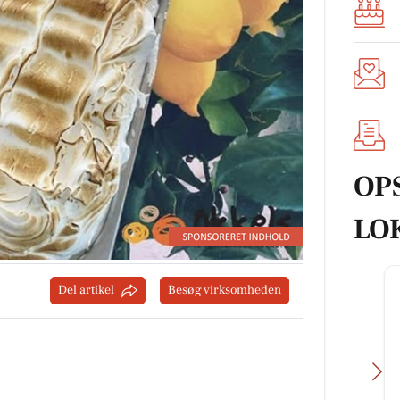
OP
LO
Del artikel
Besøg virksomheden