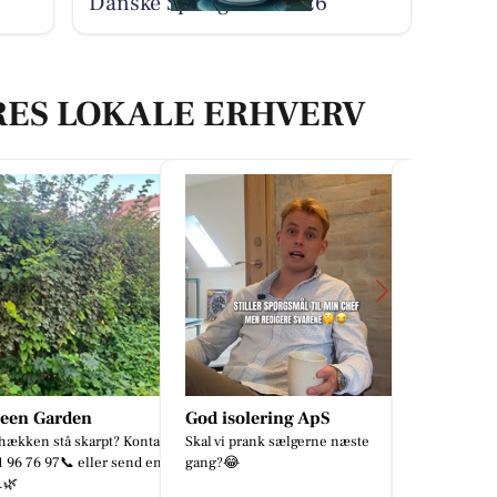
Danske Spiseguide 2026
RES LOKALE ERHVERV
solering ApS
Cecillie - Musikterapi
CD Bolig 
 prank sælgerne næste
✨ Kæmpe varmt velkommen til
Søren Br

min lille profil - og til alle jer der er
🏡 Skab drø
fundet herind. Hvor er det dejligt,
af Sydbyen 