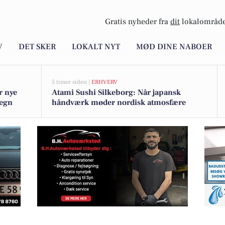
Gratis nyheder fra
dit
lokalområde
V
DET SKER
LOKALT NYT
MØD DINE NABOER
5 timer siden |
ERHVERV
r nye
Atami Sushi Silkeborg: Når japansk
megn
håndværk møder nordisk atmosfære
citrontærte-is