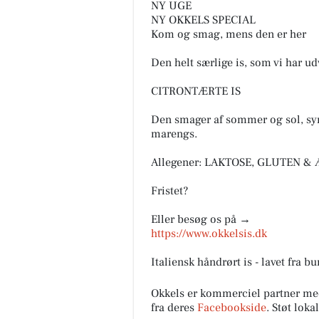
NY UGE
NY OKKELS SPECIAL
Kom og smag, mens den er her
FOA Silkeborg-
Den helt særlige is, som vi har ud
Skanderborg
CITRONTÆRTE IS
Flere ældre pr. medarbejder
lægger pres på ældreplejen
Den smager af sommer og sol, syrl
Antallet af ældre borgere pr.
marengs.
kommunalt ansat social- og
sundhedsmeda...
Allegener: LAKTOSE, GLUTEN &
Åbn opslaget
Fristet?
Eller besøg os på →
https://www.okkelsis.dk
Italiensk håndrørt is - lavet fra b
Okkels er kommerciel partner me
fra deres
Facebookside
. Støt lok