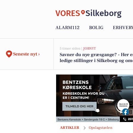
VORES
Silkeborg
ALARM112
BOLIG
ERHVER
5 timer siden |
JOBNYT
Seneste nyt ›
Savner du nye græsgange? - Her e
ledige stillinger i Silkeborg og o
Okkels præsenterer ugens special med 
ARTIKLER
Opslagstavlen