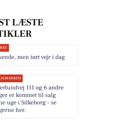
ST LÆSTE
TIKLER
JRET
ende, men tørt vejr i dag
LIGMARKED
erlundvej 111 og 6 andre
ger er kommet til salg
e uge i Silkeborg - se
gerne her.