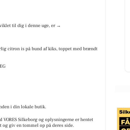
Skyttehusets Outdoor
viklet til dig i denne uge, er →
Camp
Lige nu er vi igang med at få skiftet
transformator station. Outdoor
ig citron is på bund af kiks, toppet med brændt
camp giver lige pludselig mening.
Til info, vi forvent...
Åbn opslaget
 ÆG
unden i din lokale butik.
d VORES Silkeborg og oplysningerne er hentet
alt og giv en tommel op på deres side.