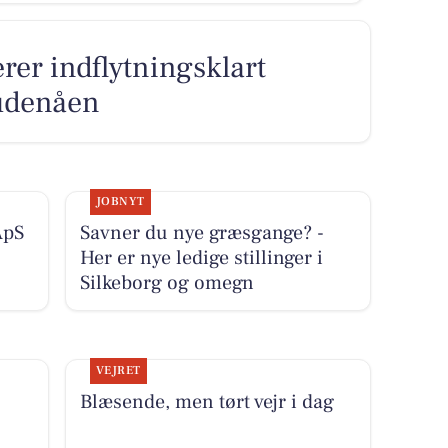
er indflytningsklart
udenåen
JOBNYT
ApS
Savner du nye græsgange? -
Her er nye ledige stillinger i
Silkeborg og omegn
VEJRET
Blæsende, men tørt vejr i dag