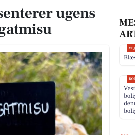
senterer ugens
ME
ugatmisu
AR
VE
Blæs
BO
Vest
boli
denn
boli