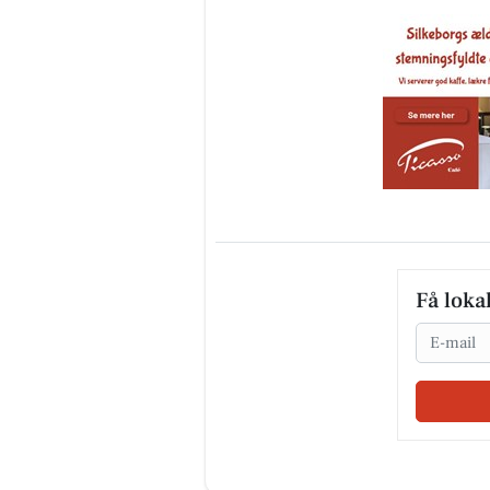
Få loka
Email