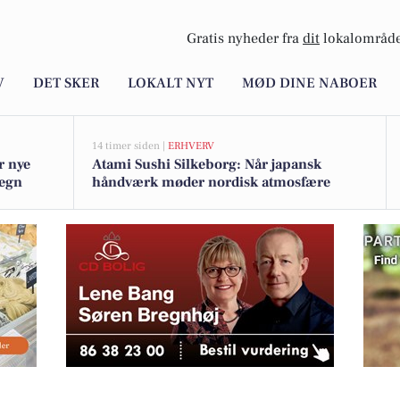
Gratis nyheder fra
dit
lokalområde
V
DET SKER
LOKALT NYT
MØD DINE NABOER
14 timer siden |
ERHVERV
r nye
Atami Sushi Silkeborg: Når japansk
megn
håndværk møder nordisk atmosfære
ugatmisu