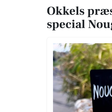
Okkels præ
special No