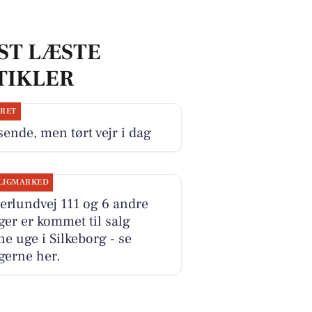
ST LÆSTE
TIKLER
JRET
ende, men tørt vejr i dag
LIGMARKED
erlundvej 111 og 6 andre
ger er kommet til salg
e uge i Silkeborg - se
gerne her.