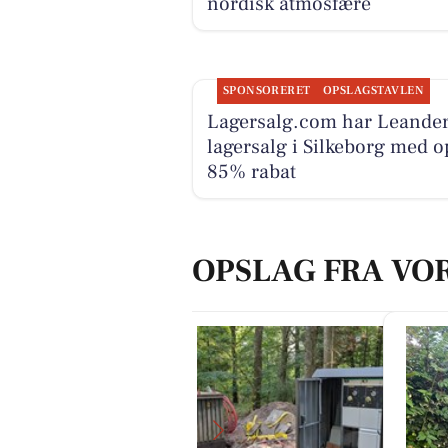
nordisk atmosfære
SPONSORERET
OPSLAGSTAVLEN
Lagersalg.com har Leande
lagersalg i Silkeborg med op
85% rabat
OPSLAG FRA VO