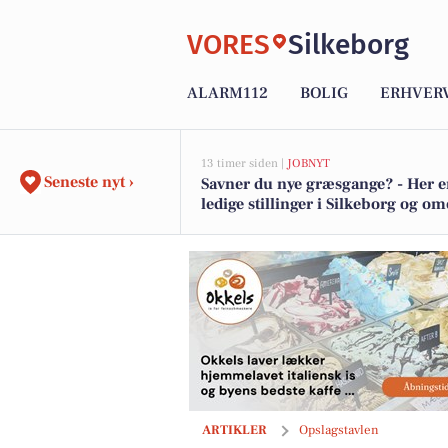
VORES
Silkeborg
ALARM112
BOLIG
ERHVER
13 timer siden |
JOBNYT
Seneste nyt ›
Savner du nye græsgange? - Her e
ledige stillinger i Silkeborg og o
Okkels præsenterer ugens special No
ARTIKLER
Opslagstavlen