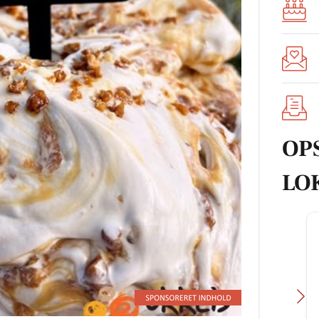
OP
LO