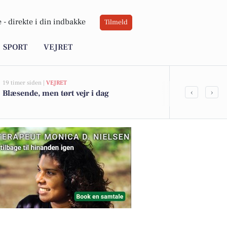
 -
direkte i din indbakke
Tilmeld
SPORT
VEJRET
19 timer siden |
VEJRET
05-08-2026 21:00
‹
›
Blæsende, men tørt vejr i dag
Midtjysk Bra
bygning