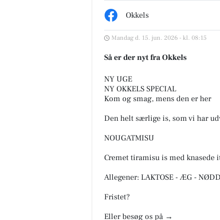
Okkels
Mandag d. 15. jun. 2026 - kl. 08:15
FOA Silkeborg-
Skanderborg
Så er der nyt fra Okkels
Flere ældre pr. medarbejder
lægger pres på ældreplejen
NY UGE
Antallet af ældre borgere pr.
NY OKKELS SPECIAL
kommunalt ansat social- og
Kom og smag, mens den er her
sundhedsmeda...
Den helt særlige is, som vi har ud
Åbn opslaget
NOUGATMISU
Cremet tiramisu is med knasede i
Allegener: LAKTOSE - ÆG - NØD
Fristet?
Eller besøg os på →