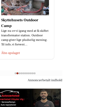
BP Green Garden
God isolering ApS
🌿Skal hækken stå skarpt? Kontant
Skal vi prank sælgern
os på 91 96 76 97📞 eller send en
gang?😂
besked.🌿
Åbn opslaget
Åbn opslaget
Annoncørbetalt indhold