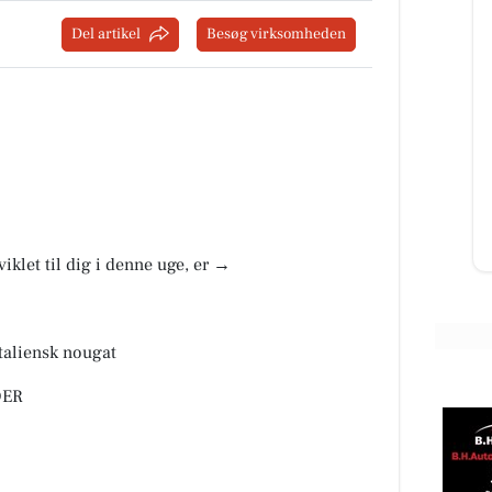
Del artikel
Besøg virksomheden
Skyttehusets Outdoor
Camp
Lige nu er vi igang med at få skiftet
transformator station. Outdoor
camp giver lige pludselig mening.
Til info, vi forvent...
Åbn opslaget
viklet til dig i denne uge, er →
taliensk nougat
DER