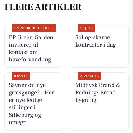
FLERE ARTIKLER
SPONSORERET
OPSLAGSTAVLEN
VEJRET
BP Green Garden
Sol og skarpe
inviterer til
kontraster i dag
kontakt om
haveforvandling
JOBNYT
ALARM112
Savner du nye
Midtjysk Brand &
græsgange? - Her
Redning: Brand i
er nye ledige
bygning
stillinger i
Silkeborg og
omegn