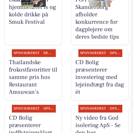
hjemmelavet is og
Skanderborg
kolde drikke på
afholder
Smuk Festival
konkurrence for
dagplejere om
deres bedste tips
SPONSORERET
ERHVERV
SPONSORERET
OPSLAGSTAVLEN
Thailandske
CD Bolig
frokostfavoritter til
præsenterer
samme pris hos
investering med
Restaurant
lejeindtægt fra dag
Amsuwan’s
ét
SPONSORERET
OPSLAGSTAVLEN
SPONSORERET
OPSLAGSTAVLEN
CD Bolig
Ny video fra God
præsenterer
isolering ApS - Se
indflytningsklart
den her