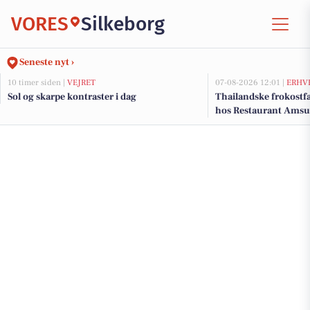
VORES
Silkeborg
Seneste nyt ›
10 timer siden |
VEJRET
07-08-2026 12:01 |
ERHV
Sol og skarpe kontraster i dag
Thailandske frokostfa
hos Restaurant Amsu