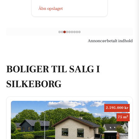
Åbn opslaget
Annoncørbetalt indhold
BOLIGER TIL SALG I
SILKEBORG
2.595.000 kr
2
75 m