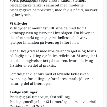
Vores pædagogik tager afsæt i Rudolf Steiners
pædagogiske tanker i samspil med moderne
pædagogiske perspektiver, med fokus på tid, nærvær
og fordybelse.
Vi tilbyder
Vi tilbyder et meningsfuldt arbejde med tid til
kerneopgaven og nærvær i hverdagen. Du bliver en
del af et stærkt og engageret fællesskab, hvor vi
hjælper hinanden på tværs og løfter i flok.
Der er høj grad af medarbejderinddragelse og fokus
på faglig udvikling og fælles refleksion. Vi arbejder i
smukke omgivelser tæt på naturen, hvor udeliv og
årstider er en del af praksis.
Samtidig er vi et hus med et levende fællesskab,
hvor sang, fortælling og forældresamarbejde er en
naturlig del af hverdagen.
Ledige stillinger
Pædagog (35 timer/uge, fast stilling)
Pædagogmedhjælper (34 timer/uge, barselsvikariat)
Opstart: 27. juli 2026