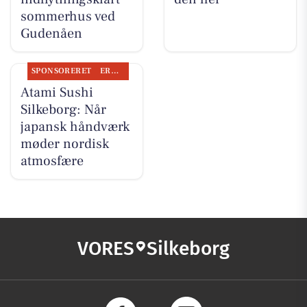
sommerhus ved
Gudenåen
SPONSORERET
ERHVERV
Atami Sushi
Silkeborg: Når
japansk håndværk
møder nordisk
atmosfære
VORES
Silkeborg