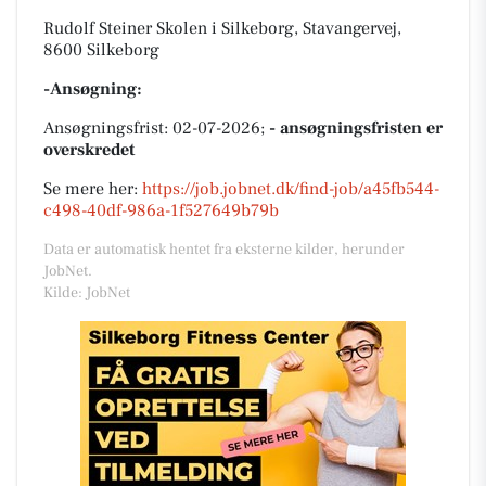
Rudolf Steiner Skolen i Silkeborg, Stavangervej,
8600 Silkeborg
-Ansøgning:
Ansøgningsfrist: 02-07-2026;
- ansøgningsfristen er
overskredet
Se mere her:
https://job.jobnet.dk/find-job/a45fb544-
c498-40df-986a-1f527649b79b
Data er automatisk hentet fra eksterne kilder, herunder
JobNet.
Kilde: JobNet