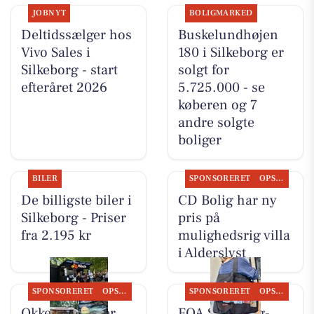
JOBNYT
BOLIGMARKED
Deltidssælger hos
Buskelundhøjen
Vivo Sales i
180 i Silkeborg er
Silkeborg - start
solgt for
efteråret 2026
5.725.000 - se
køberen og 7
andre solgte
boliger
BILER
SPONSORERET
OPSLAGSTAVLEN
De billigste biler i
CD Bolig har ny
Silkeborg - Priser
pris på
fra 2.195 kr
mulighedsrig villa
i Alderslyst
SPONSORERET
OPSLAGSTAVLEN
SPONSORERET
OPSLAGSTAVLEN
Okkels serverer
FOA Silkeborg-