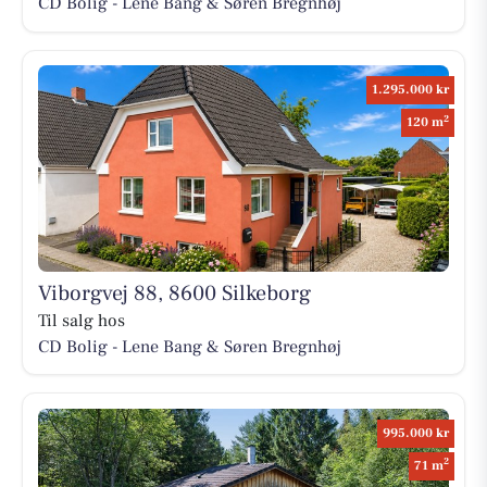
CD Bolig - Lene Bang & Søren Bregnhøj
1.295.000 kr
2
120 m
Viborgvej 88, 8600 Silkeborg
Til salg hos
CD Bolig - Lene Bang & Søren Bregnhøj
995.000 kr
2
71 m