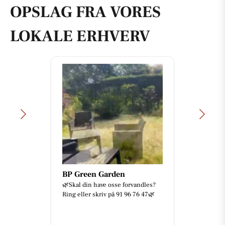
OPSLAG FRA VORES
LOKALE ERHVERV
BP Green Garden
🌿Skal din have osse forvandles?
Ring eller skriv på 91 96 76 47🌿