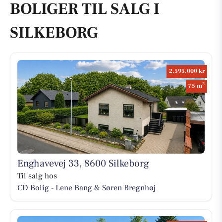
BOLIGER TIL SALG I
SILKEBORG
2.595.000 kr
2
75 m
Enghavevej 33, 8600 Silkeborg
Til salg hos
CD Bolig - Lene Bang & Søren Bregnhøj