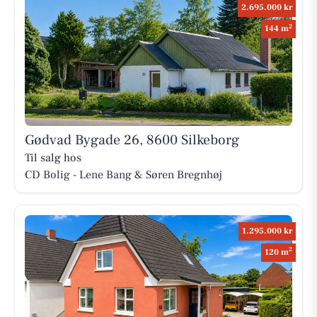
2.695.000 kr
2
144 m
Gødvad Bygade 26, 8600 Silkeborg
Til salg hos
CD Bolig - Lene Bang & Søren Bregnhøj
1.295.000 kr
2
120 m