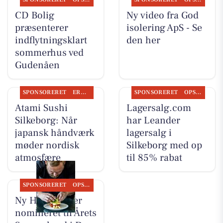
CD Bolig
Ny video fra God
præsenterer
isolering ApS - Se
indflytningsklart
den her
sommerhus ved
Gudenåen
SPONSORERET
ERHVERV
SPONSORERET
OPSLAGSTAVLEN
Atami Sushi
Lagersalg.com
Silkeborg: Når
har Leander
japansk håndværk
lagersalg i
møder nordisk
Silkeborg med op
atmosfære
til 85% rabat
SPONSORERET
OPSLAGSTAVLEN
Ny Hattenæs er
nomineret til Årets