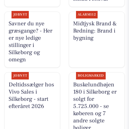
JOBNYT
ALARM112
Savner du nye
Midtjysk Brand &
græsgange? - Her
Redning: Brand i
er nye ledige
bygning
stillinger i
Silkeborg og
omegn
JOBNYT
BOLIGMARKED
Deltidssælger hos
Buskelundhøjen
Vivo Sales i
180 i Silkeborg er
Silkeborg - start
solgt for
efteråret 2026
5.725.000 - se
køberen og 7
andre solgte
boliger