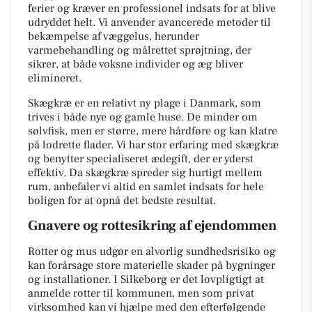
ferier og kræver en professionel indsats for at blive
udryddet helt. Vi anvender avancerede metoder til
bekæmpelse af væggelus, herunder
varmebehandling og målrettet sprøjtning, der
sikrer, at både voksne individer og æg bliver
elimineret.
Skægkræ er en relativt ny plage i Danmark, som
trives i både nye og gamle huse. De minder om
sølvfisk, men er større, mere hårdføre og kan klatre
på lodrette flader. Vi har stor erfaring med skægkræ
og benytter specialiseret ædegift, der er yderst
effektiv. Da skægkræ spreder sig hurtigt mellem
rum, anbefaler vi altid en samlet indsats for hele
boligen for at opnå det bedste resultat.
Gnavere og rottesikring af ejendommen
Rotter og mus udgør en alvorlig sundhedsrisiko og
kan forårsage store materielle skader på bygninger
og installationer. I Silkeborg er det lovpligtigt at
anmelde rotter til kommunen, men som privat
virksomhed kan vi hjælpe med den efterfølgende