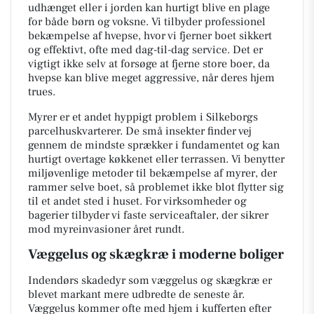
udhænget eller i jorden kan hurtigt blive en plage
for både børn og voksne. Vi tilbyder professionel
bekæmpelse af hvepse, hvor vi fjerner boet sikkert
og effektivt, ofte med dag-til-dag service. Det er
vigtigt ikke selv at forsøge at fjerne store boer, da
hvepse kan blive meget aggressive, når deres hjem
trues.
Myrer er et andet hyppigt problem i Silkeborgs
parcelhuskvarterer. De små insekter finder vej
gennem de mindste sprækker i fundamentet og kan
hurtigt overtage køkkenet eller terrassen. Vi benytter
miljøvenlige metoder til bekæmpelse af myrer, der
rammer selve boet, så problemet ikke blot flytter sig
til et andet sted i huset. For virksomheder og
bagerier tilbyder vi faste serviceaftaler, der sikrer
mod myreinvasioner året rundt.
Væggelus og skægkræ i moderne boliger
Indendørs skadedyr som væggelus og skægkræ er
blevet markant mere udbredte de seneste år.
Væggelus kommer ofte med hjem i kufferten efter