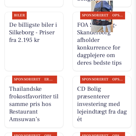
BILER
SPONSORERET
OPSLAGSTAVLEN
De billigste biler i
FOA Silkeborg-
Silkeborg - Priser
Skanderborg
fra 2.195 kr
afholder
konkurrence for
dagplejere om
deres bedste tips
SPONSORERET
ERHVERV
SPONSORERET
OPSLAGSTAVLEN
Thailandske
CD Bolig
frokostfavoritter til
præsenterer
samme pris hos
investering med
Restaurant
lejeindtægt fra dag
Amsuwan’s
ét
SPONSORERET
OPSLAGSTAVLEN
SPONSORERET
OPSLAGSTAVLEN