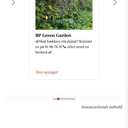
BP Green Garden
🌿Skal hækken stå skarpt? Kontant
os på 91 96 76 97📞 eller send en
besked.🌿
Åbn opslaget
Annoncørbetalt indhold