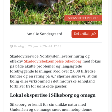
Amalie Søndergaard
Del artikel
Tirsdag d. 23. jun. 2026 - kl. 17:15
Skadedyrservice Nordkysten leverer hurtig og
effektiv
Skadedyrsbekæmpelse Silkeborg
med fokus
på både akutte problemer og langsigtede
forebyggende løsninger. Med over 2.000 tilfredse
kunder og en rating på 4,7 stjerner sikrer vi, at din
bolig eller virksomhed i det midtjyske søhøjland
forbliver fri for uønskede gæster.
Lokal ekspertise i Silkeborg og omegn
Silkeborg er kendt for sin unikke natur med
Gudenåen og de mange søer, men netop denne