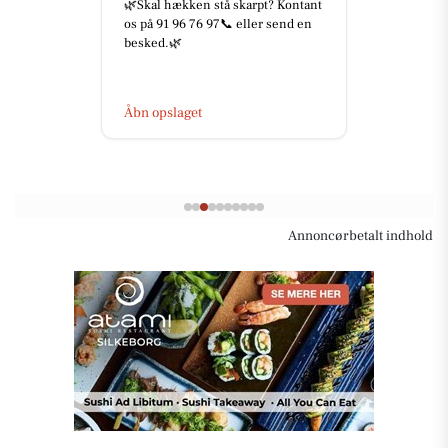
🌿Skal hækken stå skarpt? Kontant
os på 91 96 76 97📞 eller send en
besked.🌿
Åbn opslaget
Annoncørbetalt indhold