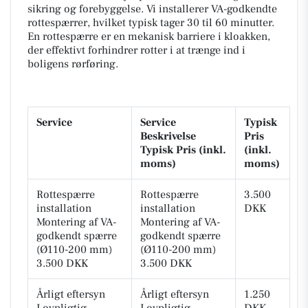
sikring og forebyggelse. Vi installerer VA-godkendte
rottespærrer, hvilket typisk tager 30 til 60 minutter.
En rottespærre er en mekanisk barriere i kloakken,
der effektivt forhindrer rotter i at trænge ind i
boligens rørføring.
Service
Service
Typisk
Beskrivelse
Pris
Typisk Pris (inkl.
(inkl.
moms)
moms)
Rottespærre
Rottespærre
3.500
installation
installation
DKK
Montering af VA-
Montering af VA-
godkendt spærre
godkendt spærre
(Ø110-200 mm)
(Ø110-200 mm)
3.500 DKK
3.500 DKK
Årligt eftersyn
Årligt eftersyn
1.250
Lovpligtig
Lovpligtig
DKK