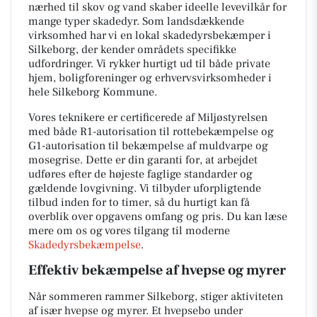
nærhed til skov og vand skaber ideelle levevilkår for
mange typer skadedyr. Som landsdækkende
virksomhed har vi en lokal skadedyrsbekæmper i
Silkeborg, der kender områdets specifikke
udfordringer. Vi rykker hurtigt ud til både private
hjem, boligforeninger og erhvervsvirksomheder i
hele Silkeborg Kommune.
Vores teknikere er certificerede af Miljøstyrelsen
med både R1-autorisation til rottebekæmpelse og
G1-autorisation til bekæmpelse af muldvarpe og
mosegrise. Dette er din garanti for, at arbejdet
udføres efter de højeste faglige standarder og
gældende lovgivning. Vi tilbyder uforpligtende
tilbud inden for to timer, så du hurtigt kan få
overblik over opgavens omfang og pris. Du kan læse
mere om os og vores tilgang til moderne
Skadedyrsbekæmpelse
.
Effektiv bekæmpelse af hvepse og myrer
Når sommeren rammer Silkeborg, stiger aktiviteten
af især hvepse og myrer. Et hvepsebo under