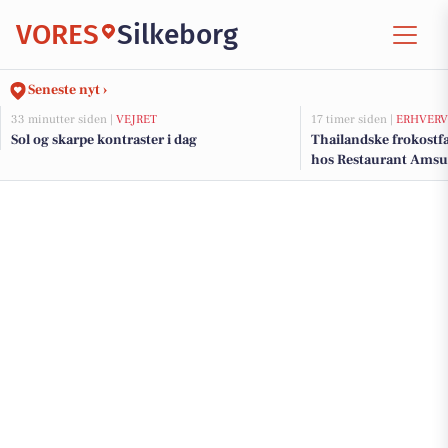
VORES
Silkeborg
Seneste nyt ›
33 minutter siden |
VEJRET
17 timer siden |
ERHVERV
Sol og skarpe kontraster i dag
Thailandske frokostfa
hos Restaurant Amsu