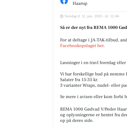
Haarup
Torsdag d. 12. jun. 2025 - kl. 12:46
Så er der nyt fra REMA 1000 Gø
For at deltage i JA-TAK-tilbud, an
Facebookopslaget her
.
FOA Silkeborg-
Skanderborg
Løsninger i en travl hverdag eller
Flere ældre pr. medarbejder
lægger pres på ældreplejen
Vi har forskellige bud på nemme 
Antallet af ældre borgere pr.
Salater fra 15-35 kr.
kommunalt ansat social- og
3 varianter Wraps, nudel- eller pas
sundhedsmeda...
Se mere i avisen eller kom forbi 
Åbn opslaget
REMA 1000 Gødvad V/Peder Haaru
og oplysningerne er hentet fra de
op på deres side.