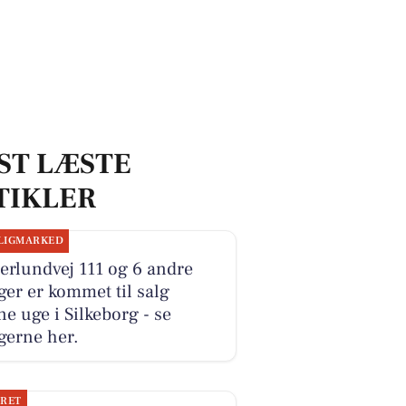
ST LÆSTE
TIKLER
LIGMARKED
erlundvej 111 og 6 andre
ger er kommet til salg
e uge i Silkeborg - se
gerne her.
JRET