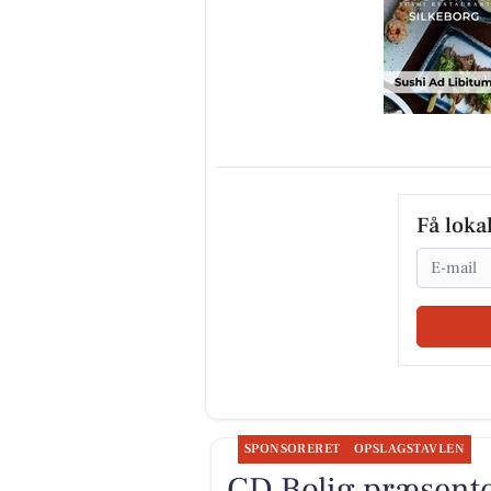
Få loka
Email
SPONSORERET
OPSLAGSTAVLEN
CD Bolig præsente