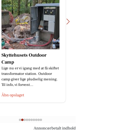
BP Green Garden
God isolering ApS
🌿Skal hækken stå skarpt? Kontant
Skal vi prank sælgern
os på 91 96 76 97📞 eller send en
gang?😂
besked.🌿
Åbn opslaget
Åbn opslaget
Annoncørbetalt indhold