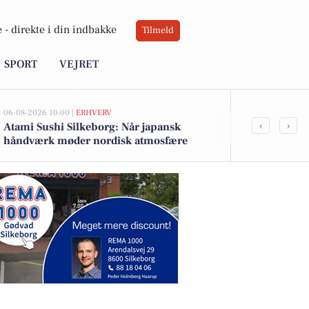
 -
direkte i din indbakke
Tilmeld
SPORT
VEJRET
06-08-2026 10:00 |
ERHVERV
05-08-2026 21:00
‹
›
Atami Sushi Silkeborg: Når japansk
Midtjysk Bra
håndværk møder nordisk atmosfære
bygning