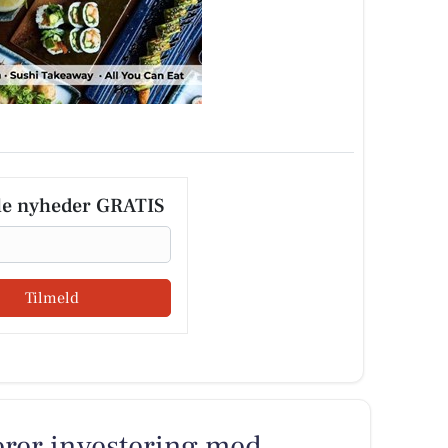
le nyheder GRATIS
Tilmeld
rer investering med