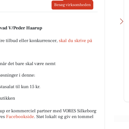
Besøg virksomheden
dvad V/Peder Haarup
dre tilbud eller konkurrencer,
skal du skrive på
Skyttehusets Outdoor
Camp
 når det bare skal være nemt
Lige nu er vi igang med at få skiftet
transformator station. Outdoor
løsninger i denne:
camp giver lige pludselig mening.
Til info, vi forvent...
tasalat til kun 15 kr.
Åbn opslaget
butikken
p er kommerciel partner med VORES Silkeborg
res
Facebookside
. Støt lokalt og giv en tommel