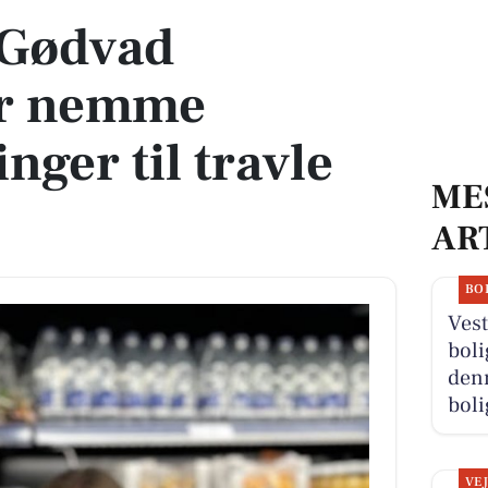
 Gødvad
er nemme
nger til travle
ME
AR
BO
Vest
boli
denn
boli
VE