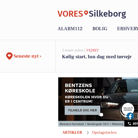
VORES
Silkeborg
ALARM112
BOLIG
ERHVER
5 timer siden |
VEJRET
Seneste nyt ›
Kølig start, lun dag med tørvejr
Rema 1000 Gødvad præsenterer nemme m
ARTIKLER
Opslagstavlen