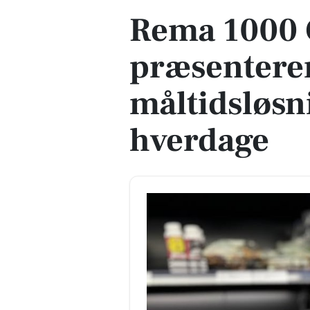
Rema 1000
præsenter
måltidsløsni
hverdage