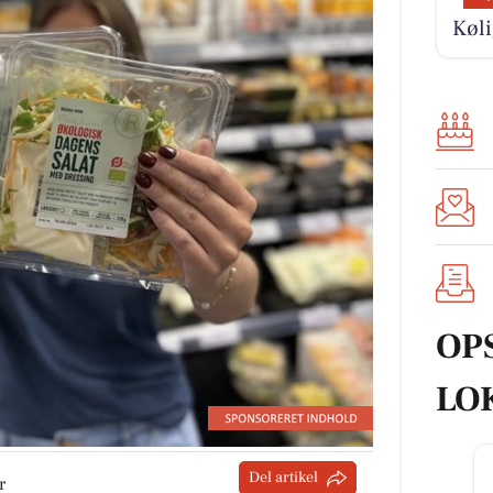
Køli
OP
LO
Del artikel
r