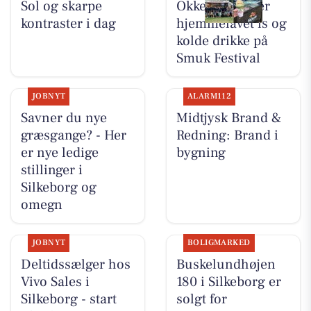
Sol og skarpe
Okkels serverer
kontraster i dag
hjemmelavet is og
kolde drikke på
Smuk Festival
JOBNYT
ALARM112
Savner du nye
Midtjysk Brand &
græsgange? - Her
Redning: Brand i
er nye ledige
bygning
stillinger i
Silkeborg og
omegn
JOBNYT
BOLIGMARKED
Deltidssælger hos
Buskelundhøjen
Vivo Sales i
180 i Silkeborg er
Silkeborg - start
solgt for