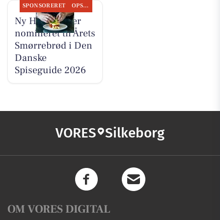
SPONSORERET
OPSLAGSTAVLEN
Ny Hattenæs er
nomineret til Årets
Smørrebrød i Den
Danske
Spiseguide 2026
VORES
Silkeborg
OM VORES DIGITAL