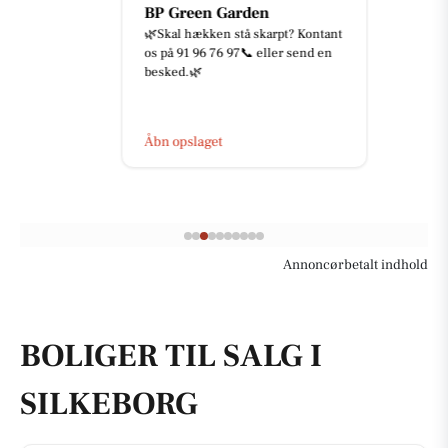
BP Green Garden
🌿Skal hækken stå skarpt? Kontant
os på 91 96 76 97📞 eller send en
besked.🌿
Åbn opslaget
Annoncørbetalt indhold
BOLIGER TIL SALG I
SILKEBORG