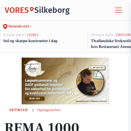
VORES
Silkeborg
Seneste nyt ›
2 timer siden |
VEJRET
19 timer siden |
ERHVER
Sol og skarpe kontraster i dag
Thailandske frokostfa
hos Restaurant Amsu
REMA 1000 Gødvad præsenterer ugens tilbud i ny avis
ARTIKLER
Opslagstavlen
REMA 1000