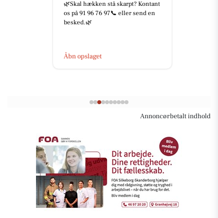
🌿Skal hækken stå skarpt? Kontant
os på 91 96 76 97📞 eller send en
besked.🌿
Åbn opslaget
Annoncørbetalt indhold