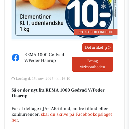
Del artikel
REMA 1000 Gødvad
V/Peder Haarup
Besøg
virksomheden
Lørdag d. 15. nov. 2025 - kl. 16:10
Så er der nyt fra REMA 1000 Gødvad V/Peder
Haarup
For at deltage i JA-TAK-tilbud, andre tilbud eller
konkurrencer,
skal du skrive på Facebookopslaget
her
.