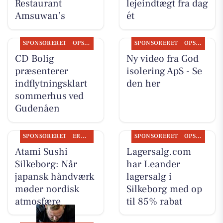
Restaurant
lejeindtægt fra dag
Amsuwan’s
ét
SPONSORERET
OPSLAGSTAVLEN
SPONSORERET
OPSLAGSTAVLEN
CD Bolig
Ny video fra God
præsenterer
isolering ApS - Se
indflytningsklart
den her
sommerhus ved
Gudenåen
SPONSORERET
ERHVERV
SPONSORERET
OPSLAGSTAVLEN
Atami Sushi
Lagersalg.com
Silkeborg: Når
har Leander
japansk håndværk
lagersalg i
møder nordisk
Silkeborg med op
atmosfære
til 85% rabat