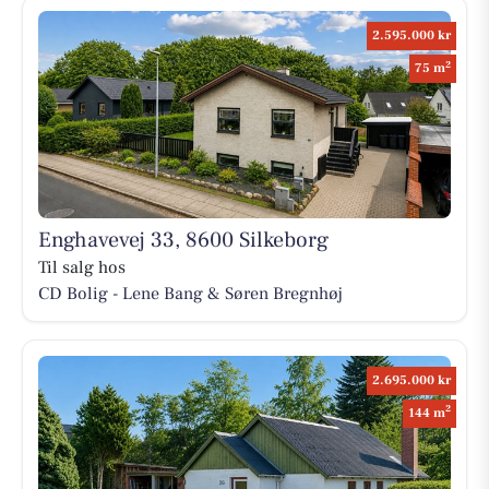
2.595.000 kr
2
75 m
Enghavevej 33, 8600 Silkeborg
Til salg hos
CD Bolig - Lene Bang & Søren Bregnhøj
2.695.000 kr
2
144 m