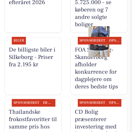
efteråret 2026
5.725.000 - se
køberen og 7
andre solgte
boliger
BILER
SPONSORERET
OPSLAGSTAVLEN
De billigste biler i
FOA Silkeborg-
Silkeborg - Priser
Skanderborg
fra 2.195 kr
afholder
konkurrence for
dagplejere om
deres bedste tips
SPONSORERET
ERHVERV
SPONSORERET
OPSLAGSTAVLEN
Thailandske
CD Bolig
frokostfavoritter til
præsenterer
samme pris hos
investering med