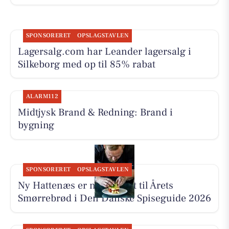
SPONSORERET
OPSLAGSTAVLEN
Lagersalg.com har Leander lagersalg i
Silkeborg med op til 85% rabat
ALARM112
Midtjysk Brand & Redning: Brand i
bygning
SPONSORERET
OPSLAGSTAVLEN
Ny Hattenæs er nomineret til Årets
Smørrebrød i Den Danske Spiseguide 2026