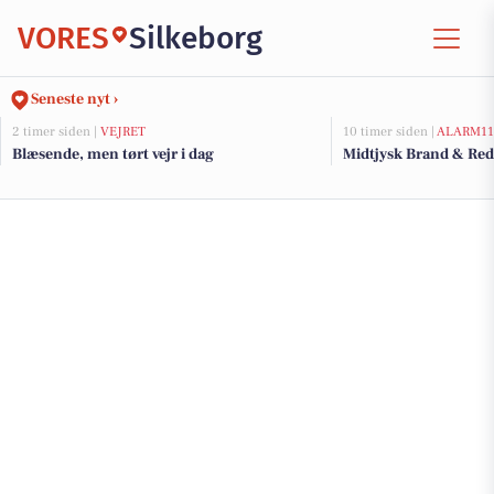
VORES
Silkeborg
Seneste nyt ›
2 timer siden |
VEJRET
10 timer siden |
ALARM11
Blæsende, men tørt vejr i dag
Midtjysk Brand & Red