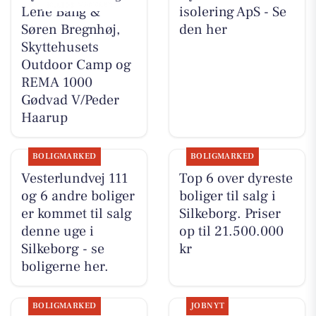
Lene Bang &
isolering ApS - Se
Søren Bregnhøj,
den her
Skyttehusets
Outdoor Camp og
REMA 1000
Gødvad V/Peder
Haarup
BOLIGMARKED
BOLIGMARKED
Vesterlundvej 111
Top 6 over dyreste
og 6 andre boliger
boliger til salg i
er kommet til salg
Silkeborg. Priser
denne uge i
op til 21.500.000
Silkeborg - se
kr
boligerne her.
BOLIGMARKED
JOBNYT