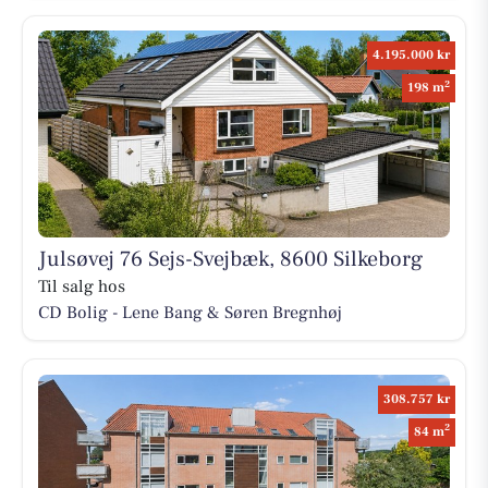
4.195.000 kr
2
198 m
Julsøvej 76 Sejs-Svejbæk, 8600 Silkeborg
Til salg hos
CD Bolig - Lene Bang & Søren Bregnhøj
308.757 kr
2
84 m