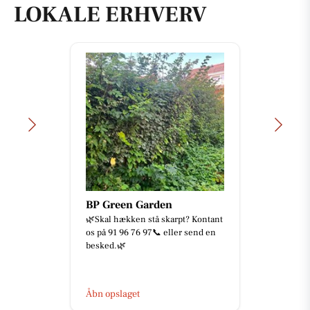
LOKALE ERHVERV
BP Green Garden
🌿Skal hækken stå skarpt? Kontant
os på 91 96 76 97📞 eller send en
besked.🌿
Åbn opslaget