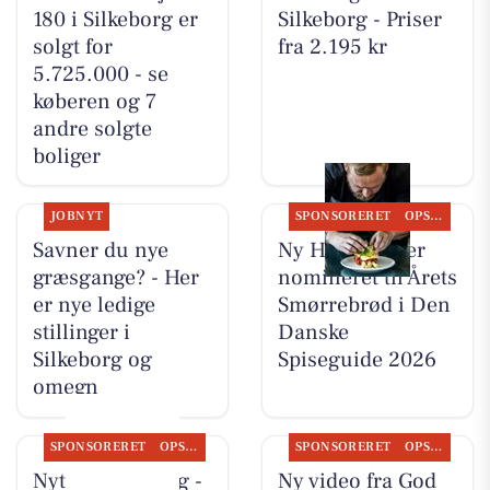
180 i Silkeborg er
Silkeborg - Priser
solgt for
fra 2.195 kr
5.725.000 - se
køberen og 7
andre solgte
boliger
JOBNYT
SPONSORERET
OPSLAGSTAVLEN
Savner du nye
Ny Hattenæs er
græsgange? - Her
nomineret til Årets
er nye ledige
Smørrebrød i Den
stillinger i
Danske
Silkeborg og
Spiseguide 2026
omegn
SPONSORERET
OPSLAGSTAVLEN
SPONSORERET
OPSLAGSTAVLEN
Nyt fra CD Bolig -
Ny video fra God