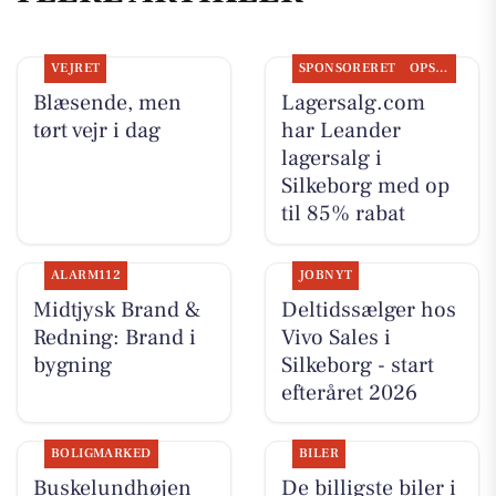
VEJRET
SPONSORERET
OPSLAGSTAVLEN
Blæsende, men
Lagersalg.com
tørt vejr i dag
har Leander
lagersalg i
Silkeborg med op
til 85% rabat
ALARM112
JOBNYT
Midtjysk Brand &
Deltidssælger hos
Redning: Brand i
Vivo Sales i
bygning
Silkeborg - start
efteråret 2026
BOLIGMARKED
BILER
Buskelundhøjen
De billigste biler i