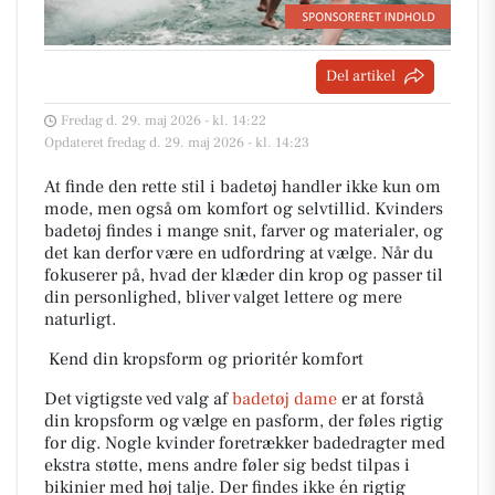
Del artikel
Fredag d. 29. maj 2026 - kl. 14:22
Opdateret fredag d. 29. maj 2026 - kl. 14:23
At finde den rette stil i badetøj handler ikke kun om
mode, men også om komfort og selvtillid. Kvinders
badetøj findes i mange snit, farver og materialer, og
det kan derfor være en udfordring at vælge. Når du
fokuserer på, hvad der klæder din krop og passer til
din personlighed, bliver valget lettere og mere
naturligt.
Kend din kropsform og prioritér komfort
Det vigtigste ved valg af
badetøj dame
er at forstå
din kropsform og vælge en pasform, der føles rigtig
for dig. Nogle kvinder foretrækker badedragter med
ekstra støtte, mens andre føler sig bedst tilpas i
bikinier med høj talje. Der findes ikke én rigtig