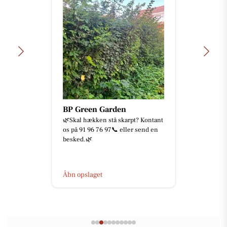
BP Green Garden
🌿Skal hækken stå skarpt? Kontant
os på 91 96 76 97📞 eller send en
besked.🌿
Åbn opslaget