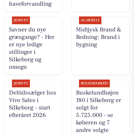
haveforvandling
JOBNYT
ALARM112
Savner du nye
Midtjysk Brand &
græsgange? - Her
Redning: Brand i
er nye ledige
bygning
stillinger i
Silkeborg og
omegn
JOBNYT
BOLIGMARKED
Deltidssælger hos
Buskelundhøjen
Vivo Sales i
180 i Silkeborg er
Silkeborg - start
solgt for
efteråret 2026
5.725.000 - se
køberen og 7
andre solgte