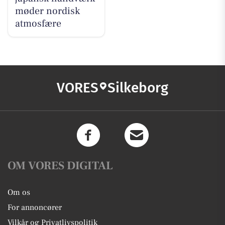
møder nordisk
atmosfære
VORES
Silkeborg
OM VORES DIGITAL
Om os
For annoncører
Vilkår og Privatlivspolitik