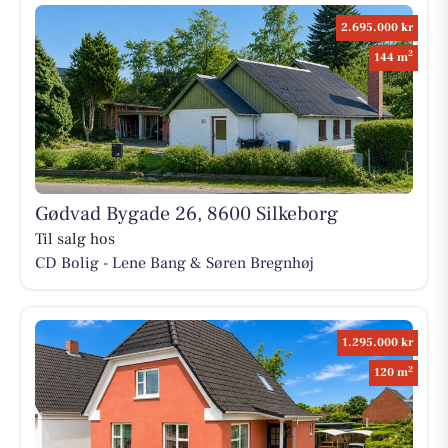
2.695.000 kr
2
144 m
Gødvad Bygade 26, 8600 Silkeborg
Til salg hos
CD Bolig - Lene Bang & Søren Bregnhøj
1.295.000 kr
2
120 m