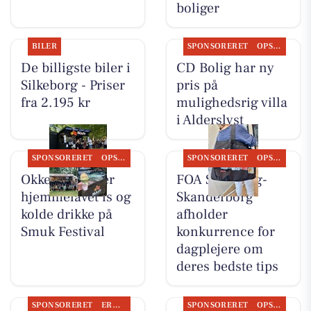
boliger
BILER
SPONSORERET
OPSLAGSTAVLEN
De billigste biler i
CD Bolig har ny
Silkeborg - Priser
pris på
fra 2.195 kr
mulighedsrig villa
i Alderslyst
SPONSORERET
OPSLAGSTAVLEN
SPONSORERET
OPSLAGSTAVLEN
Okkels serverer
FOA Silkeborg-
hjemmelavet is og
Skanderborg
kolde drikke på
afholder
Smuk Festival
konkurrence for
dagplejere om
deres bedste tips
SPONSORERET
ERHVERV
SPONSORERET
OPSLAGSTAVLEN