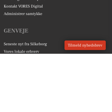
Kontakt VORES Digital
Administrer samtykke
GENVEJE
Seneste nyt fra Silkeborg
Tilmeld nyhedsbrev
Vores lokale erhverv
Kalenderen for Silkeborg
Fakta om Silkeborg
Erhvervsartikler
Silkeborg Kommune
Få en gratis salgsvurdering
Sponsoreret indhold