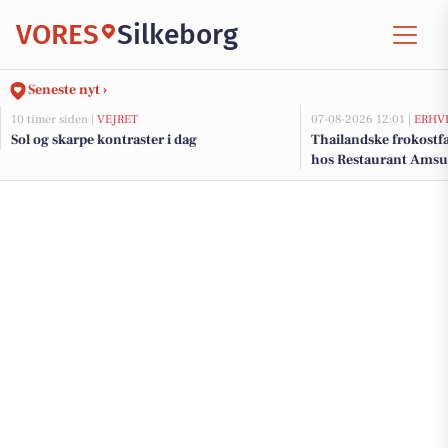
VORES
Silkeborg
Seneste nyt ›
10 timer siden |
VEJRET
07-08-2026 12:01 |
ERHV
Sol og skarpe kontraster i dag
Thailandske frokostfa
hos Restaurant Amsu