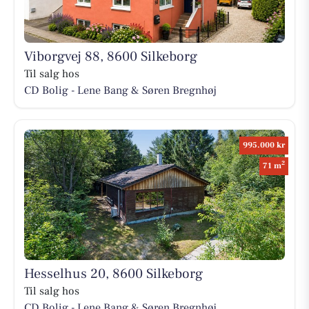
Viborgvej 88, 8600 Silkeborg
Til salg hos
CD Bolig - Lene Bang & Søren Bregnhøj
995.000 kr
2
71 m
Hesselhus 20, 8600 Silkeborg
Til salg hos
CD Bolig - Lene Bang & Søren Bregnhøj