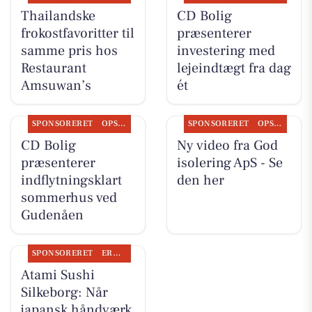
Thailandske
CD Bolig
frokostfavoritter til
præsenterer
samme pris hos
investering med
Restaurant
lejeindtægt fra dag
Amsuwan’s
ét
SPONSORERET
OPSLAGSTAVLEN
SPONSORERET
OPSLAGSTAVLEN
CD Bolig
Ny video fra God
præsenterer
isolering ApS - Se
indflytningsklart
den her
sommerhus ved
Gudenåen
SPONSORERET
ERHVERV
Atami Sushi
Silkeborg: Når
japansk håndværk