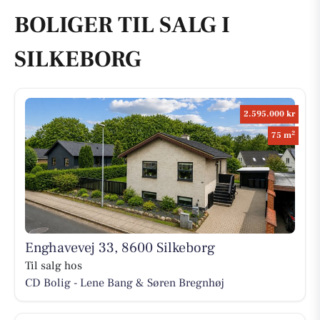
BOLIGER TIL SALG I
SILKEBORG
2.595.000 kr
2
75 m
Enghavevej 33, 8600 Silkeborg
Til salg hos
CD Bolig - Lene Bang & Søren Bregnhøj