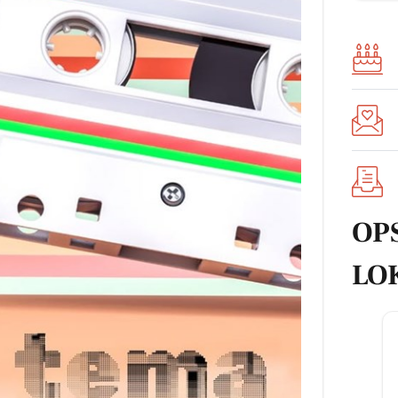
OP
LO