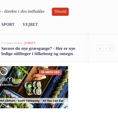
 -
direkte i din indbakke
Tilmeld
SPORT
VEJRET
22 timer siden |
JOBNYT
06-08-2026 10:0
‹
›
Savner du nye græsgange? - Her er nye
Atami Sushi 
ledige stillinger i Silkeborg og omegn
håndværk mø