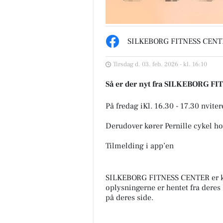
SILKEBORG FITNESS CENT
Tirsdag d. 03. feb. 2026 - kl. 16:10
FOA Silkeborg-
Skyttehusets O
Skanderborg
Camp
Så er der nyt fra SILKEBORG F
KONKURRENCE FOR DAGPLEJERE
Lige nu er vi igang 
Dagplejere har hver dag masser af
transformator stati
På fredag iKl. 16.30 - 17.30 nvite
gode idéer, kreative løsninger og
camp giver lige pl
små tricks, der får hverdagen...
Til info, vi forvent...
Derudover kører Pernille cykel ho
Åbn opslaget
Åbn opslaget
Tilmelding i app’en
SILKEBORG FITNESS CENTER er k
oplysningerne er hentet fra deres
på deres side.