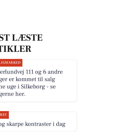
ST LÆSTE
TIKLER
LIGMARKED
erlundvej 111 og 6 andre
ger er kommet til salg
e uge i Silkeborg - se
gerne her.
JRET
og skarpe kontraster i dag