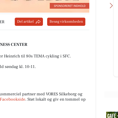
ER
Del artikel
Besøg virksomheden
utdoor
BP Green Garden
🌿Skal hækken stå skarpt? Kontant
ITNESS CENTER
os på 91 96 76 97📞 eller send en
med at få skiftet
besked.🌿
on. Outdoor
rer Heinrich til 80s TEMA cykling i SFC.
udselig mening.
ld søndag kl. 10-11.
Åbn opslaget
ommerciel partner med VORES Silkeborg og
Facebookside
. Støt lokalt og giv en tommel op