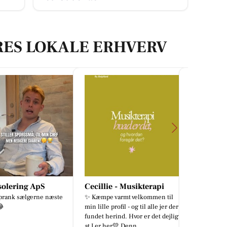
RES LOKALE ERHVERV
Cecillie - Musikterapi
CD Bolig - Lene Bang &
Gran
✨ Kæmpe varmt velkommen til
Søren Bregnhøj
min lille profil - og til alle jer der er
🏡 Meget hus for pengene i
fundet herind. Hvor er det dejligt,
Skægkær 📍 Viborgvej 88, 8600
at I er her💛 Denn...