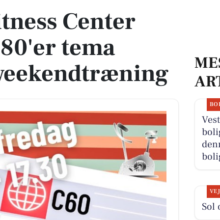
itness Center
l 80'er tema
ME
 weekendtræning
AR
BO
Vest
boli
denn
boli
VE
Sol 