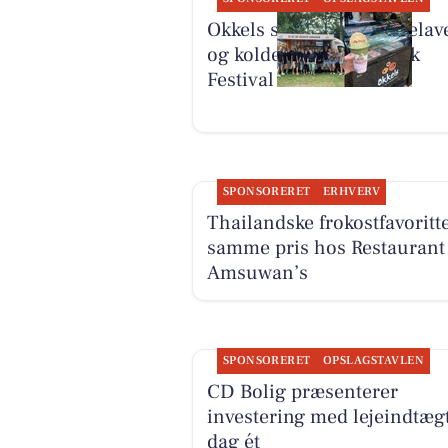
Okkels serverer hjemmelave
og kolde drikke på Smuk
Festival
SPONSORERET
ERHVERV
Thailandske frokostfavoritte
samme pris hos Restaurant
Amsuwan’s
SPONSORERET
OPSLAGSTAVLEN
CD Bolig præsenterer
investering med lejeindtægt
dag ét