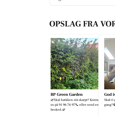
OPSLAG FRA VO
BP Green Garden
God isolering ApS
🌿Skal hækken stå skarpt? Kontant
Skal vi prank sælgerne næste
os på 91 96 76 97📞 eller send en
gang?😂
ftet
besked.🌿