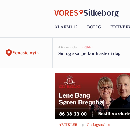
VORES
Silkeborg
ALARM112
BOLIG
ERHVER
4 timer siden |
VEJRET
Seneste nyt ›
Sol og skarpe kontraster i dag
Silkeborg Fitness Center inviterer til
ARTIKLER
Opslagstavlen