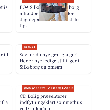
t is
FOA Silkeborg-Skanderborg
afholder konkurrence for
dagplejere om deres bedste
tips
JOBNYT
r til
Savner du nye græsgange? -
Her er nye ledige stillinger i
Silkeborg og omegn
SPONSORERET
OPSLAGSTAVLEN
CD Bolig præsenterer
 fra
indflytningsklart sommerhus
ved Gudenåen