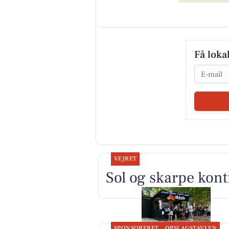
Få loka
Email
VEJRET
Sol og skarpe kont
SPONSORERET
OPSLAGSTAVLEN