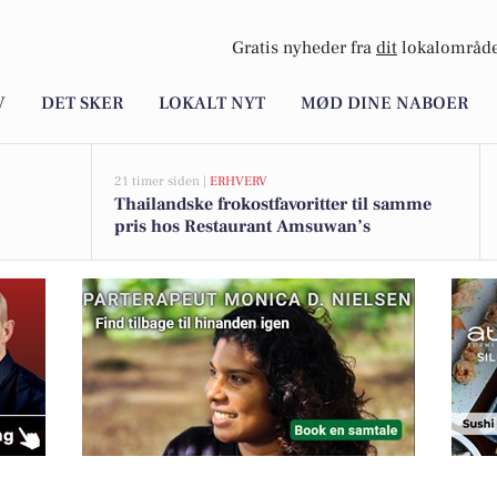
Gratis nyheder fra
dit
lokalområde
V
DET SKER
LOKALT NYT
MØD DINE NABOER
21 timer siden |
ERHVERV
Thailandske frokostfavoritter til samme
pris hos Restaurant Amsuwan’s
 80'er tema cykling og weekendtræning